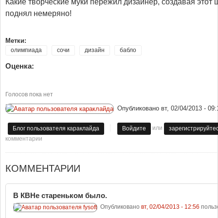
Какие творческие муки пережил дизайнер, создавая этот 
поднял немеряно!
Метки:
олимпиада
сочи
дизайн
бабло
Оценка:
Голосов пока нет
Опубликовано
вт, 02/04/2013 - 09:
или
Блог пользователя караклайда
Войдите
зарегистрируйте
комментарии
КОММЕНТАРИИ
В КВНе стареньком было.
Опубликовано
вт, 02/04/2013 - 12:56
польз