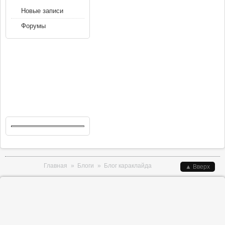
Новые записи
Форумы
Вы здесь
Главная
»
Блоги
»
Блог караклайда
▲ Вверх