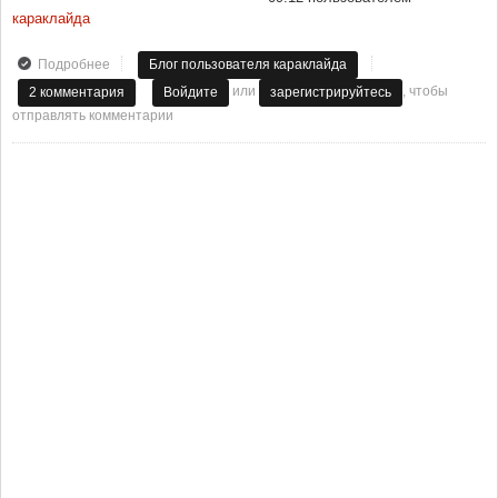
караклайда
Подробнее
о Олимпиада!!!
Блог пользователя караклайда
или
, чтобы
2 комментария
Войдите
зарегистрируйтесь
отправлять комментарии