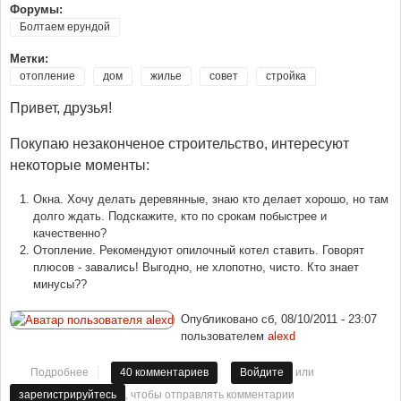
Форумы:
Болтаем ерундой
Метки:
отопление
дом
жилье
совет
стройка
Привет, друзья!
Покупаю незаконченое строительство, интересуют
некоторые моменты:
Окна. Хочу делать деревянные, знаю кто делает хорошо, но там
долго ждать. Подскажите, кто по срокам побыстрее и
качественно?
Отопление. Рекомендуют опилочный котел ставить. Говорят
плюсов - завались! Выгодно, не хлопотно, чисто. Кто знает
минусы??
Опубликовано
сб, 08/10/2011 - 23:07
пользователем
alexd
или
Подробнее
о Советы по строительству дома??
40 комментариев
Войдите
, чтобы отправлять комментарии
зарегистрируйтесь