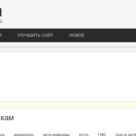
Н
Й
Я
УЛУЧШИТЬ САЙТ
НОВОЕ
вкам
ера
канцероген
дети-инвалиды
ртуть
ГМО
спасти дит