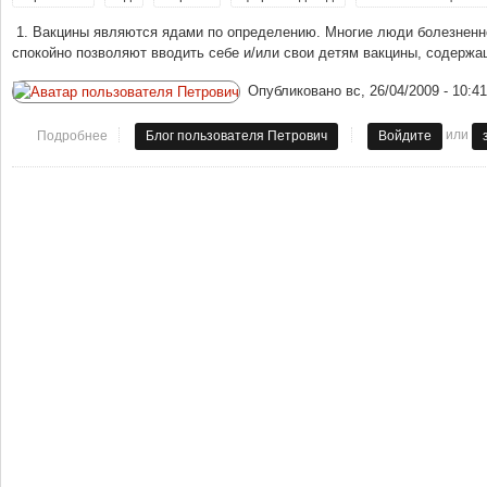
1. Вакцины являются ядами по определению. Многие люди болезненно
спокойно позволяют вводить себе и/или свои детям вакцины, содерж
Опубликовано
вс, 26/04/2009 - 10:41
или
Подробнее
о Десять причин сказать "нет!" прививкам
Блог пользователя Петрович
Войдите