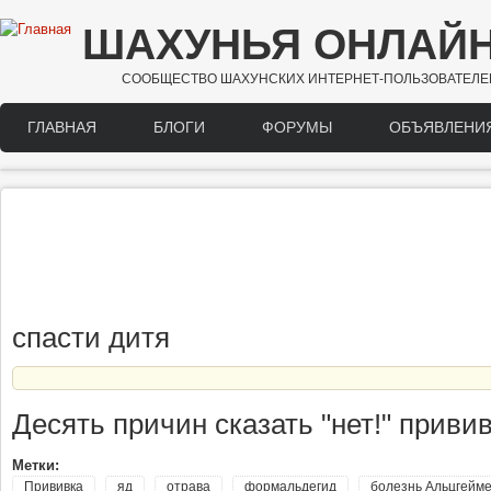
Перейти к основному содержанию
ШАХУНЬЯ ОНЛАЙ
СООБЩЕСТВО ШАХУНСКИХ ИНТЕРНЕТ-ПОЛЬЗОВАТЕЛЕ
ГЛАВНАЯ
БЛОГИ
ФОРУМЫ
ОБЪЯВЛЕНИ
Main menu
спасти дитя
Десять причин сказать "нет!" приви
Метки:
Прививка
яд
отрава
формальдегид
болезнь Альцгейм