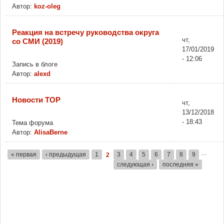
Автор:
koz-oleg
Реакция на встречу руководства округа
чт,
со СМИ (2019)
17/01/2019
- 12:06
Запись в блоге
Автор:
alexd
Новости ТОР
чт,
13/12/2018
- 18:43
Тема форума
Автор:
AlisaBerne
…
« первая
‹ предыдущая
1
3
4
5
6
7
8
9
2
Страницы
следующая ›
последняя »