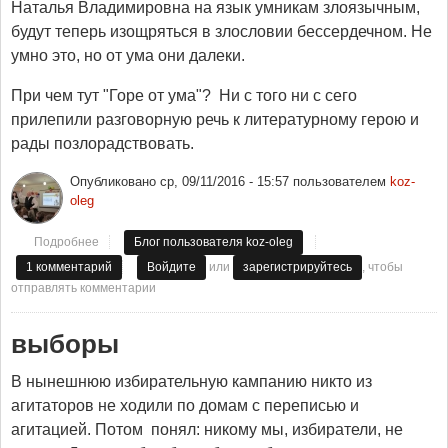
Наталья Владимировна на язык умникам злоязычным,
будут теперь изощряться в злословии бессердечном. Не
умно это, но от ума они далеки.
При чем тут "Горе от ума"? Ни с того ни с сего
прилепили разговорную речь к литературному герою и
рады позлорадствовать.
Опубликовано
ср, 09/11/2016 - 15:57
пользователем
koz-
oleg
Подробнее
о Злые языки страшнее пистолета
Блог пользователя koz-oleg
или
, чтобы
1 комментарий
Войдите
зарегистрируйтесь
отправлять комментарии
выборы
В нынешнюю избирательную кампанию никто из
агитаторов не ходили по домам с переписью и
агитацией. Потом понял: никому мы, избиратели, не