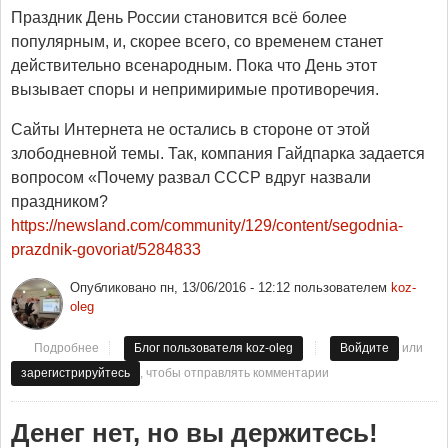
Праздник День России становится всё более
популярным, и, скорее всего, со временем станет
действительно всенародным. Пока что День этот
вызывает споры и непримиримые противоречия.
Сайты Интернета не остались в стороне от этой
злободневной темы. Так, компания Гайдпарка задается
вопросом «Почему развал СССР вдруг назвали
праздником?
https://newsland.com/community/129/content/segodnia-
prazdnik-govoriat/5284833
Опубликовано
пн, 13/06/2016 - 12:12
пользователем
koz-
oleg
или
Подробнее
о День России
Блог пользователя koz-oleg
Войдите
, чтобы отправлять комментарии
зарегистрируйтесь
Денег нет, но вы держитесь!