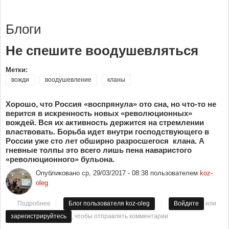
Блоги
Не спешите воодушевляться
Метки:
вожди
воодушевление
кланы
Хорошо, что Россия «воспрянула» ото сна, но что-то не
верится в искренность новых «революционных»
вождей. Вся их активность держится на стремлении
властвовать. Борьба идет внутри господствующего в
России уже сто лет обширно разросшегося клана. А
гневные толпы это всего лишь пена наваристого
«революционного» бульона.
Опубликовано
ср, 29/03/2017 - 08:38
пользователем
koz-
oleg
или
Подробнее
о Не спешите воодушевляться
Блог пользователя koz-oleg
Войдите
, чтобы отправлять комментарии
зарегистрируйтесь