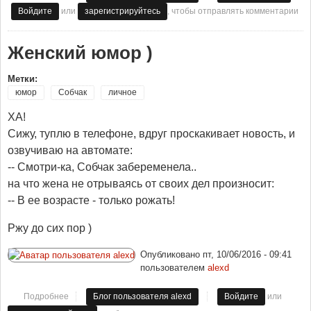
или
, чтобы отправлять комментарии
Войдите
зарегистрируйтесь
Женский юмор )
Метки:
юмор
Собчак
личное
ХА!
Сижу, туплю в телефоне, вдруг проскакивает новость, и
озвучиваю на автомате:
-- Смотри-ка, Собчак забеременела..
на что жена не отрываясь от своих дел произносит:
-- В ее возрасте - только рожать!
Ржу до сих пор )
Опубликовано
пт, 10/06/2016 - 09:41
пользователем
alexd
или
Подробнее
о Женский юмор )
Блог пользователя alexd
Войдите