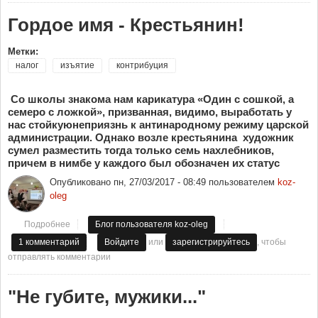
Гордое имя - Крестьянин!
Метки:
налог
изъятие
контрибуция
Со школы знакома нам карикатура «Один с сошкой, а
семеро с ложкой», призванная, видимо, выработать у
нас стойкуюнеприязнь к антинародному режиму царской
администрации. Однако возле крестьянина художник
сумел разместить тогда только семь нахлебников,
причем в нимбе у каждого был обозначен их статус
Опубликовано
пн, 27/03/2017 - 08:49
пользователем
koz-
oleg
Подробнее
о Гордое имя - Крестьянин!
Блог пользователя koz-oleg
или
, чтобы
1 комментарий
Войдите
зарегистрируйтесь
отправлять комментарии
"Не губите, мужики..."