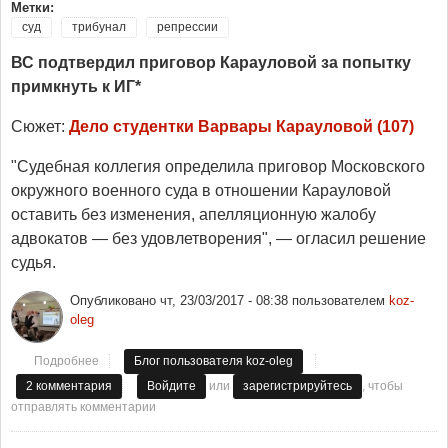
Метки:
суд
трибунал
репрессии
ВС подтвердил приговор Карауловой за попытку
примкнуть к ИГ*
Сюжет:
Дело студентки Варвары Карауловой (107)
"Судебная коллегия определила приговор Московского
окружного военного суда в отношении Карауловой
оставить без изменения, апелляционную жалобу
адвокатов — без удовлетворения", — огласил решение
судья.
Опубликовано
чт, 23/03/2017 - 08:38
пользователем
koz-
oleg
Подробнее
о "Не губите, мужики..."
Блог пользователя koz-oleg
или
, чтобы
2 комментария
Войдите
зарегистрируйтесь
отправлять комментарии