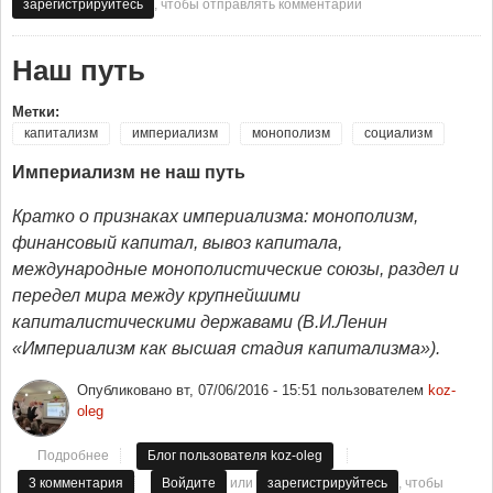
, чтобы отправлять комментарии
зарегистрируйтесь
Наш путь
Метки:
капитализм
империализм
монополизм
социализм
Империализм не наш путь
Кратко о признаках империализма: монополизм,
финансовый капитал, вывоз капитала,
международные монополистические союзы, раздел и
передел мира между крупнейшими
капиталистическими державами (В.И.Ленин
«Империализм как высшая стадия капитализма»).
Опубликовано
вт, 07/06/2016 - 15:51
пользователем
koz-
oleg
Подробнее
о Наш путь
Блог пользователя koz-oleg
или
, чтобы
3 комментария
Войдите
зарегистрируйтесь