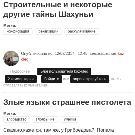
Строительные и некоторые
другие тайны Шахуньи
Метки:
конфискация
реквизиции
раскулачивание
Опубликовано
вс, 12/02/2017 - 12:45
пользователем
koz-
oleg
Подробнее
о Строительные и некоторые другие тайны Шахуньи
Блог пользователя koz-oleg
или
, чтобы
2 комментария
Войдите
зарегистрируйтесь
отправлять комментарии
Злые языки страшнее пистолета
Метки:
злорадство
злоязычие
умники
Сказано,кажется, там же, у Грибоедова? Попала