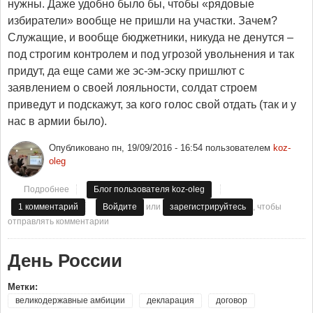
нужны. Даже удобно было бы, чтобы «рядовые
избиратели» вообще не пришли на участки. Зачем?
Служащие, и вообще бюджетники, никуда не денутся –
под строгим контролем и под угрозой увольнения и так
придут, да еще сами же эс-эм-эску пришлют с
заявлением о своей лояльности, солдат строем
приведут и подскажут, за кого голос свой отдать (так и у
нас в армии было).
Опубликовано
пн, 19/09/2016 - 16:54
пользователем
koz-
oleg
Подробнее
о выборы
Блог пользователя koz-oleg
или
, чтобы
1 комментарий
Войдите
зарегистрируйтесь
отправлять комментарии
День России
Метки:
великодержавные амбиции
декларация
договор