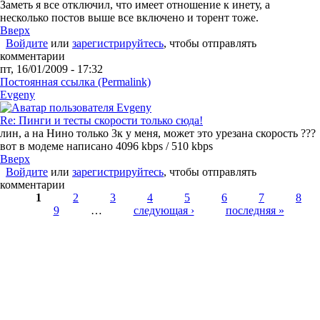
Заметь я все отключил, что имеет отношение к инету, а
несколько постов выше все включено и торент тоже.
Вверх
Войдите
или
зарегистрируйтесь
, чтобы отправлять
комментарии
пт, 16/01/2009 - 17:32
Постоянная ссылка (Permalink)
Evgeny
Re: Пинги и тесты скорости только сюда!
лин, а на Нино только 3к у меня, может это урезана скорость ???
вот в модеме написано 4096 kbps / 510 kbps
Вверх
Войдите
или
зарегистрируйтесь
, чтобы отправлять
комментарии
Страницы
1
2
3
4
5
6
7
8
9
…
следующая ›
последняя »