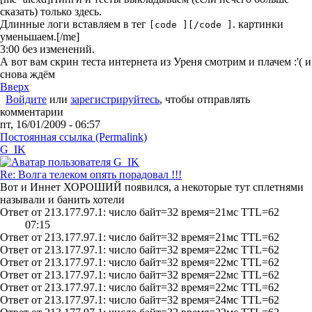
сказать) только здесь.
Длинные логи вставляем в тег
. картинки
[code ][/code ]
уменьшаем.[/me]
3:00 без изменений.
А вот вам скрин теста интернета из Уреня смотрим и плачем :'( и
снова ждём
Вверх
Войдите
или
зарегистрируйтесь
, чтобы отправлять
комментарии
пт, 16/01/2009 - 06:57
Постоянная ссылка (Permalink)
G_IK
Re: Волга телеком опять порадовал !!!
Вот и
Иннет ХОРОШИЙ
появился, а некоторые тут сплетнями
называли и банить хотели
Ответ от 213.177.97.1: число байт=32 время=21мс TTL=62
07:15
Ответ от 213.177.97.1: число байт=32 время=21мс TTL=62
Ответ от 213.177.97.1: число байт=32 время=22мс TTL=62
Ответ от 213.177.97.1: число байт=32 время=22мс TTL=62
Ответ от 213.177.97.1: число байт=32 время=22мс TTL=62
Ответ от 213.177.97.1: число байт=32 время=22мс TTL=62
Ответ от 213.177.97.1: число байт=32 время=24мс TTL=62