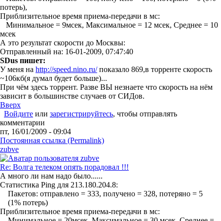
потерь),
Приблизительное время приема-передачи в мс:
Минимальное = 9мсек, Максимальное = 12 мсек, Среднее = 10
мсек
А это результат скорости до Москвы:
Отправленный на: 16-01-2009, 07:47:40
SDus пишет:
У меня на
http://speed.nino.ru/
показало 869,в торренте скорость
~106кб(я думал будет больше)...
При чём здесь торрент. Разве ВЫ незнаете что скорость на нём
зависит в большинстве случаев от СИДов.
Вверх
Войдите
или
зарегистрируйтесь
, чтобы отправлять
комментарии
пт, 16/01/2009 - 09:04
Постоянная ссылка (Permalink)
zubve
Re: Волга телеком опять порадовал !!!
А много ли нам надо было......
Статистика Ping для 213.180.204.8:
Пакетов: отправлено = 333, получено = 328, потеряно = 5
(1% потерь)
Приблизительное время приема-передачи в мс:
Минимальное = 20мсек, Максимальное = 30 мсек, Среднее =