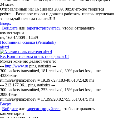
24 мсек
Отправленный на: 16 Января 2009, 08:58
Что-же творится
ребята....Разве вот так он и должен работать, теперь неуспеваю
за всем,чай некогда налить!!!!!
Вверх
Войдите
или
зарегистрируйтесь
, чтобы отправлять
комментарии
пт, 16/01/2009 - 14:49
Постоянная ссылка (Permalink)
alexd
Re: Волга телеком опять порадовал !!!
Может конечно делают чего-то...
---
http://www.ru
ping statistics ---
300 packets transmitted, 181 received, 39% packet loss, time
432393ms
rtt min/avg/max/mdev = 19.397/27.183/48.613/2.428 ms
--- 213.177.96.1 ping statistics ---
300 packets transmitted, 253 received, 15% packet loss, time
299019ms
rtt min/avg/max/mdev = 17.399/20.827/55.531/3.475 ms
Вверх
Войдите
или
зарегистрируйтесь
, чтобы отправлять
комментарии