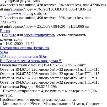
--- google.ru ping statistics ---
456 packets transmitted, 438 received, 3% packet loss, time 472069ms
rtt min/avg/max/mdev = 76.790/136.683/341.680/47.936 ms
---
http://www.ru
ping statistics ---
713 packets transmitted, 498 received, 30% packet loss, time
729087ms
rtt min/avg/max/mdev = 25.200/87.884/291.431/51.066 ms
Вверх
Войдите
или
зарегистрируйтесь
, чтобы отправлять
комментарии
пт, 16/01/2009 - 16:52
Постоянная ссылка (Permalink)
SDus
Re: Волга телеком опять порадовал !!!
Обмен пакетами с mail.ru [194.67.57.226] по 32 байт:
Ответ от 194.67.57.226: число байт=32 время=31мс TTL=115
Ответ от 194.67.57.226: число байт=32 время=28мс TTL=115
Ответ от 194.67.57.226: число байт=32 время=25мс TTL=115
Ответ от 194.67.57.226: число байт=32 время=26мс TTL=115
Статистика Ping для 194.67.57.226:
Пакетов: отправлено = 4, получено = 4, потеряно = 0 (0%
потерь),
Приблизительное время приема-передачи в мс:
Минимальное = 25мсек, Максимальное = 31 мсек, Среднее =