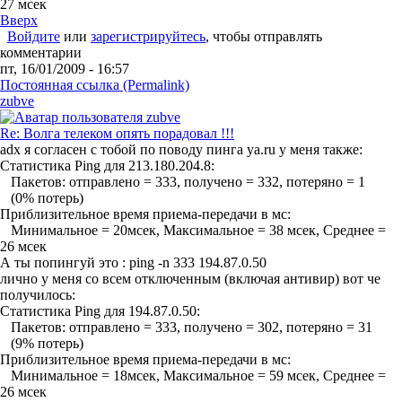
27 мсек
Вверх
Войдите
или
зарегистрируйтесь
, чтобы отправлять
комментарии
пт, 16/01/2009 - 16:57
Постоянная ссылка (Permalink)
zubve
Re: Волга телеком опять порадовал !!!
adx я согласен с тобой по поводу пинга ya.ru у меня также:
Статистика Ping для 213.180.204.8:
Пакетов: отправлено = 333, получено = 332, потеряно = 1
(0% потерь)
Приблизительное время приема-передачи в мс:
Минимальное = 20мсек, Максимальное = 38 мсек, Среднее =
26 мсек
А ты попингуй это : ping -n 333 194.87.0.50
лично у меня со всем отключенным (включая антивир) вот че
получилось:
Статистика Ping для 194.87.0.50:
Пакетов: отправлено = 333, получено = 302, потеряно = 31
(9% потерь)
Приблизительное время приема-передачи в мс:
Минимальное = 18мсек, Максимальное = 59 мсек, Среднее =
26 мсек