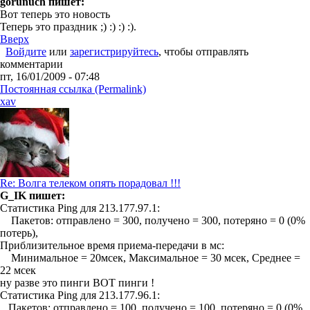
gorunuch пишет:
Вот теперь это новость
Теперь это праздник ;) :) :) :).
Вверх
Войдите
или
зарегистрируйтесь
, чтобы отправлять
комментарии
пт, 16/01/2009 - 07:48
Постоянная ссылка (Permalink)
xav
Re: Волга телеком опять порадовал !!!
G_IK пишет:
Статистика Ping для 213.177.97.1:
Пакетов: отправлено = 300, получено = 300, потеряно = 0 (0%
потерь),
Приблизительное время приема-передачи в мс:
Минимальное = 20мсек, Максимальное = 30 мсек, Среднее =
22 мсек
ну разве это пинги ВОТ пинги !
Статистика Ping для 213.177.96.1:
Пакетов: отправлено = 100, получено = 100, потеряно = 0 (0%