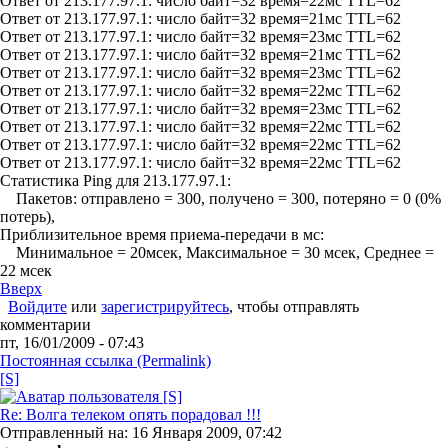
Ответ от 213.177.97.1: число байт=32 время=22мс TTL=62
Ответ от 213.177.97.1: число байт=32 время=21мс TTL=62
Ответ от 213.177.97.1: число байт=32 время=23мс TTL=62
Ответ от 213.177.97.1: число байт=32 время=21мс TTL=62
Ответ от 213.177.97.1: число байт=32 время=23мс TTL=62
Ответ от 213.177.97.1: число байт=32 время=22мс TTL=62
Ответ от 213.177.97.1: число байт=32 время=23мс TTL=62
Ответ от 213.177.97.1: число байт=32 время=22мс TTL=62
Ответ от 213.177.97.1: число байт=32 время=22мс TTL=62
Ответ от 213.177.97.1: число байт=32 время=22мс TTL=62
Статистика Ping для 213.177.97.1:
Пакетов: отправлено = 300, получено = 300, потеряно = 0 (0%
потерь),
Приблизительное время приема-передачи в мс:
Минимальное = 20мсек, Максимальное = 30 мсек, Среднее =
22 мсек
Вверх
Войдите
или
зарегистрируйтесь
, чтобы отправлять
комментарии
пт, 16/01/2009 - 07:43
Постоянная ссылка (Permalink)
[S]
Re: Волга телеком опять порадовал !!!
Отправленный на: 16 Января 2009, 07:42