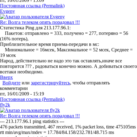
пт, 16/01/2009 - 15:09
Постоянная ссылка (Permalink)
Evgeny
Re: Волга телеком опять порадовал !!!
Статистика Ping для 213.177.96.1:
Пакетов: отправлено = 333, получено = 277, потеряно = 56
(16% потерь),
Приблизительное время приема-передачи в мс:
Минимальное = 16мсек, Максимальное = 52 мсек, Среднее =
19 мсек
Народ, действительно не надо это так оставлять,иначе все
повторится ??? , радоваться конечно можно. А добиваться своего
всетаки необходимо.
Вверх
Войдите
или
зарегистрируйтесь
, чтобы отправлять
комментарии
пт, 16/01/2009 - 15:19
Постоянная ссылка (Permalink)
fly2k
Re: Волга телеком опять порадовал !!!
--- 213.177.96.1 ping statistics ---
476 packets transmitted, 467 received, 1% packet loss, time 475105ms
rtt min/avg/max/mdev = 17.784/84.158/232.781/48.715 ms