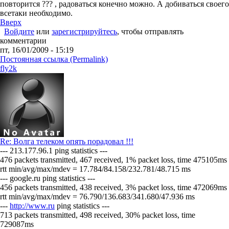
повторится ??? , радоваться конечно можно. А добиваться своего
всетаки необходимо.
Вверх
Войдите
или
зарегистрируйтесь
, чтобы отправлять
комментарии
пт, 16/01/2009 - 15:19
Постоянная ссылка (Permalink)
fly2k
Re: Волга телеком опять порадовал !!!
--- 213.177.96.1 ping statistics ---
476 packets transmitted, 467 received, 1% packet loss, time 475105ms
rtt min/avg/max/mdev = 17.784/84.158/232.781/48.715 ms
--- google.ru ping statistics ---
456 packets transmitted, 438 received, 3% packet loss, time 472069ms
rtt min/avg/max/mdev = 76.790/136.683/341.680/47.936 ms
---
http://www.ru
ping statistics ---
713 packets transmitted, 498 received, 30% packet loss, time
729087ms