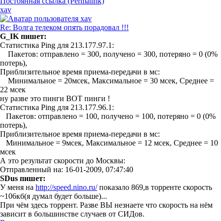
Постоянная ссылка (Permalink)
xav
Re: Волга телеком опять порадовал !!!
G_IK пишет:
Статистика Ping для 213.177.97.1:
Пакетов: отправлено = 300, получено = 300, потеряно = 0 (0%
потерь),
Приблизительное время приема-передачи в мс:
Минимальное = 20мсек, Максимальное = 30 мсек, Среднее =
22 мсек
ну разве это пинги ВОТ пинги !
Статистика Ping для 213.177.96.1:
Пакетов: отправлено = 100, получено = 100, потеряно = 0 (0%
потерь),
Приблизительное время приема-передачи в мс:
Минимальное = 9мсек, Максимальное = 12 мсек, Среднее = 10
мсек
А это результат скорости до Москвы:
Отправленный на: 16-01-2009, 07:47:40
SDus пишет:
У меня на
http://speed.nino.ru/
показало 869,в торренте скорость
~106кб(я думал будет больше)...
При чём здесь торрент. Разве ВЫ незнаете что скорость на нём
зависит в большинстве случаев от СИДов.