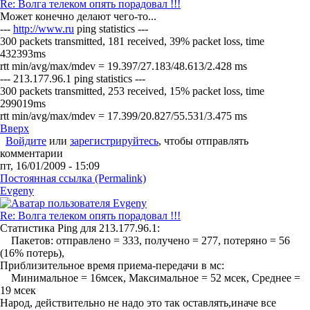
Re: Волга телеком опять порадовал !!!
Может конечно делают чего-то...
---
http://www.ru
ping statistics ---
300 packets transmitted, 181 received, 39% packet loss, time
432393ms
rtt min/avg/max/mdev = 19.397/27.183/48.613/2.428 ms
--- 213.177.96.1 ping statistics ---
300 packets transmitted, 253 received, 15% packet loss, time
299019ms
rtt min/avg/max/mdev = 17.399/20.827/55.531/3.475 ms
Вверх
Войдите
или
зарегистрируйтесь
, чтобы отправлять
комментарии
пт, 16/01/2009 - 15:09
Постоянная ссылка (Permalink)
Evgeny
Re: Волга телеком опять порадовал !!!
Статистика Ping для 213.177.96.1:
Пакетов: отправлено = 333, получено = 277, потеряно = 56
(16% потерь),
Приблизительное время приема-передачи в мс:
Минимальное = 16мсек, Максимальное = 52 мсек, Среднее =
19 мсек
Народ, действительно не надо это так оставлять,иначе все