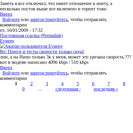
Заметь я все отключил, что имеет отношение к инету, а
несколько постов выше все включено и торент тоже.
Вверх
Войдите
или
зарегистрируйтесь
, чтобы отправлять
комментарии
пт, 16/01/2009 - 17:32
Постоянная ссылка (Permalink)
Evgeny
Re: Пинги и тесты скорости только сюда!
лин, а на Нино только 3к у меня, может это урезана скорость ???
вот в модеме написано 4096 kbps / 510 kbps
Вверх
Войдите
или
зарегистрируйтесь
, чтобы отправлять
комментарии
Страницы
1
2
3
4
5
6
7
8
9
…
следующая ›
последняя »