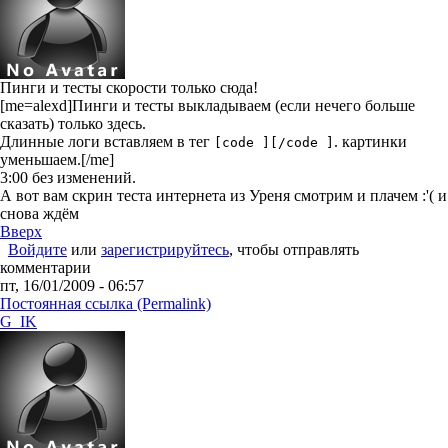
Пинги и тесты скорости только сюда!
[me=alexd]Пинги и тесты выкладываем (если нечего больше
сказать) только здесь.
Длинные логи вставляем в тег
. картинки
[code ][/code ]
уменьшаем.[/me]
3:00 без изменений.
А вот вам скрин теста интернета из Уреня смотрим и плачем :'( и
снова ждём
Вверх
Войдите
или
зарегистрируйтесь
, чтобы отправлять
комментарии
пт, 16/01/2009 - 06:57
Постоянная ссылка (Permalink)
G_IK