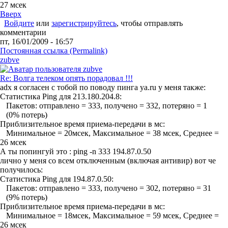
27 мсек
Вверх
Войдите
или
зарегистрируйтесь
, чтобы отправлять
комментарии
пт, 16/01/2009 - 16:57
Постоянная ссылка (Permalink)
zubve
Re: Волга телеком опять порадовал !!!
adx я согласен с тобой по поводу пинга ya.ru у меня также:
Статистика Ping для 213.180.204.8:
Пакетов: отправлено = 333, получено = 332, потеряно = 1
(0% потерь)
Приблизительное время приема-передачи в мс:
Минимальное = 20мсек, Максимальное = 38 мсек, Среднее =
26 мсек
А ты попингуй это : ping -n 333 194.87.0.50
лично у меня со всем отключенным (включая антивир) вот че
получилось:
Статистика Ping для 194.87.0.50:
Пакетов: отправлено = 333, получено = 302, потеряно = 31
(9% потерь)
Приблизительное время приема-передачи в мс:
Минимальное = 18мсек, Максимальное = 59 мсек, Среднее =
26 мсек