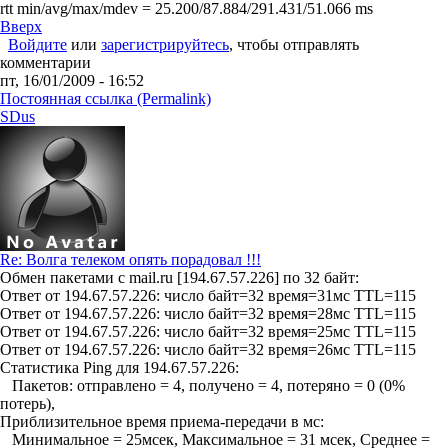
rtt min/avg/max/mdev = 25.200/87.884/291.431/51.066 ms
Вверх
Войдите
или
зарегистрируйтесь
, чтобы отправлять
комментарии
пт, 16/01/2009 - 16:52
Постоянная ссылка (Permalink)
SDus
Re: Волга телеком опять порадовал !!!
Обмен пакетами с mail.ru [194.67.57.226] по 32 байт:
Ответ от 194.67.57.226: число байт=32 время=31мс TTL=115
Ответ от 194.67.57.226: число байт=32 время=28мс TTL=115
Ответ от 194.67.57.226: число байт=32 время=25мс TTL=115
Ответ от 194.67.57.226: число байт=32 время=26мс TTL=115
Статистика Ping для 194.67.57.226:
Пакетов: отправлено = 4, получено = 4, потеряно = 0 (0%
потерь),
Приблизительное время приема-передачи в мс:
Минимальное = 25мсек, Максимальное = 31 мсек, Среднее =