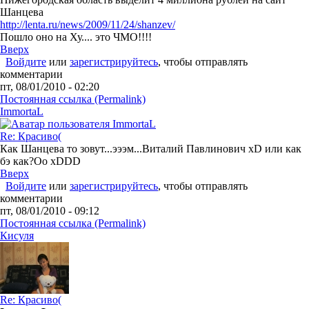
Шанцева
http://lenta.ru/news/2009/11/24/shanzev/
Пошло оно на Ху.... это ЧМО!!!!
Вверх
Войдите
или
зарегистрируйтесь
, чтобы отправлять
комментарии
пт, 08/01/2010 - 02:20
Постоянная ссылка (Permalink)
ImmortaL
Re: Красиво(
Как Шанцева то зовут...эээм...Виталий Павлинович xD или как
бэ как?Оо xDDD
Вверх
Войдите
или
зарегистрируйтесь
, чтобы отправлять
комментарии
пт, 08/01/2010 - 09:12
Постоянная ссылка (Permalink)
Кисуля
Re: Красиво(