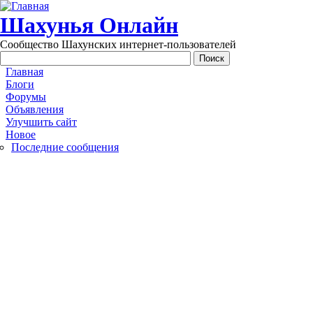
Перейти к основному содержанию
Шахунья Онлайн
Сообщество Шахунских интернет-пользователей
Main menu
Главная
Блоги
Форумы
Объявления
Улучшить сайт
Новое
Последние сообщения