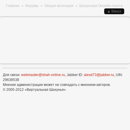
Вы здесь
Главная
»
Форумы
»
Общая категория
»
Шахунская Онлайн-газета
▲ Вверх
Для связи:
webmaster@shah-online.ru
, Jabber ID:
alexd73@jabber.ru
, UIN:
29638538
Мнение администрации может не совпадать с мнением авторов.
© 2005-2012 «Виртуальная Шахунья»