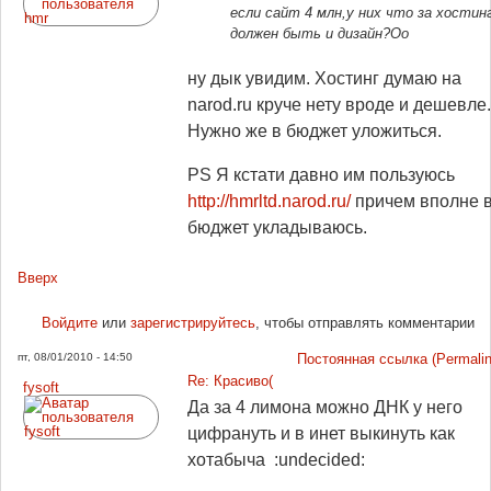
если сайт 4 млн,у них что за хостин
должен быть и дизайн?Оо
ну дык увидим. Хостинг думаю на
narod.ru круче нету вроде и дешевле.
Нужно же в бюджет уложиться.
PS Я кстати давно им пользуюсь
http://hmrltd.narod.ru/
причем вполне 
бюджет укладываюсь.
Вверх
Войдите
или
зарегистрируйтесь
, чтобы отправлять комментарии
пт, 08/01/2010 - 14:50
Постоянная ссылка (Permalin
Re: Красиво(
fysoft
Да за 4 лимона можно ДНК у него
цифрануть и в инет выкинуть как
хотабыча :undecided: