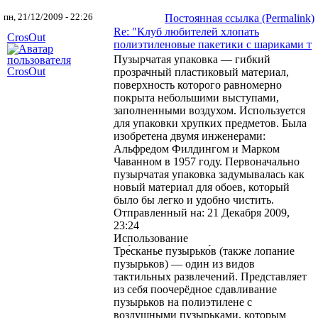
пн, 21/12/2009 - 22:26
Постоянная ссылка (Permalink)
Re: "Клуб любителей хлопать
CrosOut
полиэтиленовые пакетики с шариками т
Пузырчатая упаковка — гибкий
прозрачный пластиковый материал,
поверхность которого равномерно
покрыта небольшими выступами,
заполненными воздухом. Используется
для упаковки хрупких предметов. Была
изобретена двумя инженерами:
Альфредом Филдингом и Марком
Чаванном в 1957 году. Первоначально
пузырчатая упаковка задумывалась как
новый материал для обоев, который
было бы легко и удобно чистить.
Отправленный на: 21 Декабря 2009,
23:24
Использование
Тре́сканье пузырько́в (также лопание
пузырьков) — один из видов
тактильных развлечений. Представляет
из себя поочерёдное сдавливание
пузырьков на полиэтилене с
воздушными пузырьками, которым