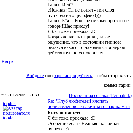
Гарик: И чё?
сНежная: Ты не понял - три слоя
пупырчатого целофана!)))
Гарик: Б"я.....Больше никому про это не
говори!Щас приеду!..
Я бы тоже приехала :D
Когда хлопаешь шарики, такое
ощущение, что в состоянии гипноза,
релакса какого-то находишся, а нервы
действительно успокаивает.
Вверх
Войдите
или
зарегистрируйтесь
, чтобы отправлять
комментарии
пн, 21/12/2009 - 21:30
Постоянная ссылка (Permalink)
Re: "Клуб любителей хлопать
top4ek
полиэтиленовые пакетики с шариками т
Кисуля пишет:
Я бы тоже приехала :D
Особенно если сНежная - кавайная
няшечка ;)