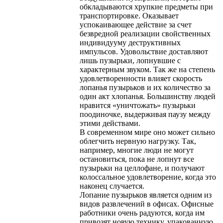
обкладываются хрупкие предметы при
транспортировке. Оказывает
успокаивающее действие за счет
безвредной реализации свойственных
индивидууму деструктивных
импульсов. Удовольствие доставляют
лишь пузырьки, лопнувшие с
характерным звуком. Так же на степень
удовлетворенности влияет скорость
лопанья пузырьков и их количество за
один акт хлопанья. Большинству людей
нравится «уничтожать» пузырьки
поодиночке, выдерживая паузу между
этими действами.
В современном мире оно может сильно
облегчить нервную нагрузку. Так,
например, многие люди не могут
остановиться, пока не лопнут все
пузырьки на целлофане, и получают
колоссальное удовлетворение, когда это
наконец случается.
Лопание пузырьков является одним из
видов развлечений в офисах. Офисные
работники очень радуются, когда им
привозят новую технику, упакованную