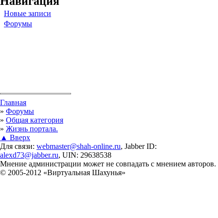
Навигация
Новые записи
Форумы
Вы здесь
Главная
»
Форумы
»
Общая категория
»
Жизнь портала.
▲ Вверх
Для связи:
webmaster@shah-online.ru
, Jabber ID:
alexd73@jabber.ru
, UIN: 29638538
Мнение администрации может не совпадать с мнением авторов.
© 2005-2012 «Виртуальная Шахунья»