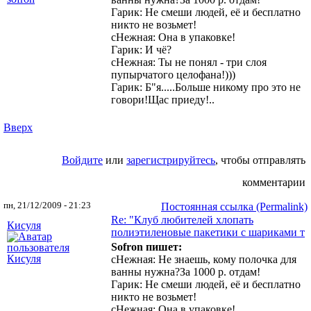
Гарик: Не смеши людей, её и бесплатно
никто не возьмет!
сНежная: Она в упаковке!
Гарик: И чё?
сНежная: Ты не понял - три слоя
пупырчатого целофана!)))
Гарик: Б"я.....Больше никому про это не
говори!Щас приеду!..
Вверх
Войдите
или
зарегистрируйтесь
, чтобы отправлять
комментарии
пн, 21/12/2009 - 21:23
Постоянная ссылка (Permalink)
Re: "Клуб любителей хлопать
Кисуля
полиэтиленовые пакетики с шариками т
Sofron пишет:
сНежная: Не знаешь, кому полочка для
ванны нужна?За 1000 р. отдам!
Гарик: Не смеши людей, её и бесплатно
никто не возьмет!
сНежная: Она в упаковке!