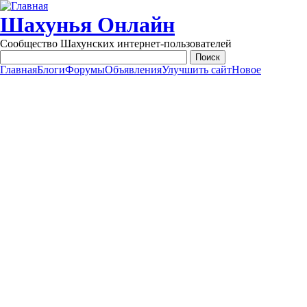
Перейти к основному содержанию
Шахунья Онлайн
Сообщество Шахунских интернет-пользователей
Главная
Блоги
Форумы
Объявления
Улучшить сайт
Новое
Main menu