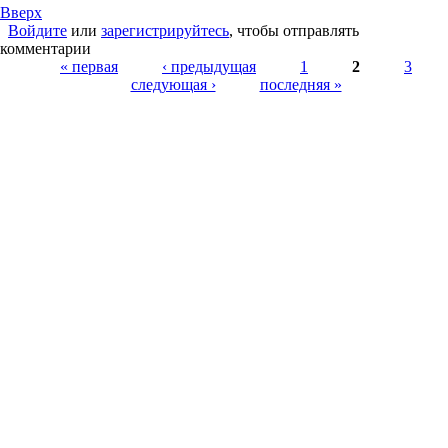
Вверх
Войдите
или
зарегистрируйтесь
, чтобы отправлять
комментарии
Страницы
« первая
‹ предыдущая
1
2
3
следующая ›
последняя »