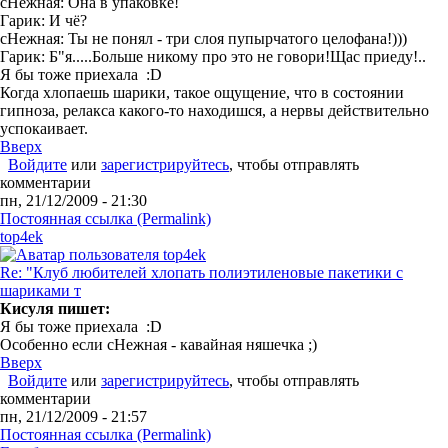
сНежная: Она в упаковке!
Гарик: И чё?
сНежная: Ты не понял - три слоя пупырчатого целофана!)))
Гарик: Б"я.....Больше никому про это не говори!Щас приеду!..
Я бы тоже приехала :D
Когда хлопаешь шарики, такое ощущение, что в состоянии
гипноза, релакса какого-то находишся, а нервы действительно
успокаивает.
Вверх
Войдите
или
зарегистрируйтесь
, чтобы отправлять
комментарии
пн, 21/12/2009 - 21:30
Постоянная ссылка (Permalink)
top4ek
Re: "Клуб любителей хлопать полиэтиленовые пакетики с
шариками т
Кисуля пишет:
Я бы тоже приехала :D
Особенно если сНежная - кавайная няшечка ;)
Вверх
Войдите
или
зарегистрируйтесь
, чтобы отправлять
комментарии
пн, 21/12/2009 - 21:57
Постоянная ссылка (Permalink)