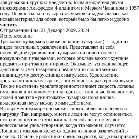
для упаковки хрупких предметов. Была изобретена двумя
инженерами: Альфредом Филдингом и Марком Чаванном в 1957
году. Первоначально пузырчатая упаковка задумывалась как
новый материал для обоев, который было бы легко и удобно
чистить.
Отправленный на: 21 Декабря 2009, 23:24
Использование
Тре́сканье пузырько́в (также лопание пузырьков) — один из
видов тактильных развлечений. Представляет из себя
поочерёдное сдавливание пузырьков на полиэтилене с
воздушными пузырьками, которым обкладываются хрупкие
предметы при транспортировке. Оказывает успокаивающее
действие за счет безвредной реализации свойственных
индивидууму деструктивных импульсов. Удовольствие
доставляют лишь пузырьки, лопнувшие с характерным звуком.
Так же на степень удовлетворенности влияет скорость лопанья
пузырьков и их количество за один акт хлопанья. Большинству
людей нравится «уничтожать» пузырьки поодиночке,
выдерживая паузу между этими действами.
В современном мире оно может сильно облегчить нервную
нагрузку. Так, например, многие люди не могут остановиться,
пока не лопнут все пузырьки на целлофане, и получают
колоссальное удовлетворение, когда это наконец случается.
Лопание пузырьков является одним из видов развлечений в
офисах. Офисные работники очень радуются, когда им привозят