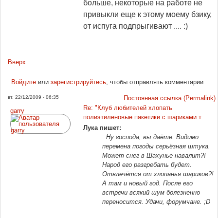
больше, некоторые на работе не
привыкли еще к этому моему бзику,
от испуга подпрыгивают .... :)
Вверх
Войдите
или
зарегистрируйтесь
, чтобы отправлять комментарии
вт, 22/12/2009 - 06:35
Постоянная ссылка (Permalink)
Re: "Клуб любителей хлопать
garry
полиэтиленовые пакетики с шариками т
Лука пишет:
Ну господа, вы даёте. Видимо
перемена погоды серьёзная штука.
Может снег в Шахунье навалит?!
Народ его разгребать будет.
Отвлечётся от хлопанья шариков?!
А там и новый год. После его
встречи всякий шум болезненно
переносится. Удачи, форумчане. ;D