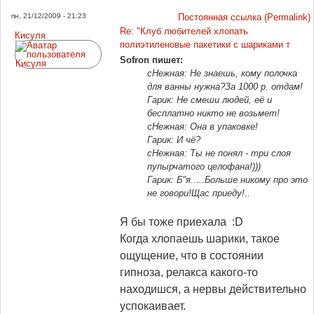
пн, 21/12/2009 - 21:23
Постоянная ссылка (Permalink)
Re: "Клуб любителей хлопать
Кисуля
полиэтиленовые пакетики с шариками т
Sofron пишет:
сНежная: Не знаешь, кому полочка
для ванны нужна?За 1000 р. отдам!
Гарик: Не смеши людей, её и
бесплатно никто не возьмет!
сНежная: Она в упаковке!
Гарик: И чё?
сНежная: Ты не понял - три слоя
пупырчатого целофана!)))
Гарик: Б"я.....Больше никому про это
не говори!Щас приеду!..
Я бы тоже приехала :D
Когда хлопаешь шарики, такое
ощущение, что в состоянии
гипноза, релакса какого-то
находишся, а нервы действительно
успокаивает.