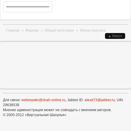
Вы здесь
Главная
»
Форумы
»
Общая категория
»
Жизнь портала.
▲ Вверх
Для связи:
webmaster@shah-online.ru
, Jabber ID:
alexd73@jabber.ru
, UIN:
29638538
Мнение администрации может не совпадать с мнением авторов.
© 2005-2012 «Виртуальная Шахунья»