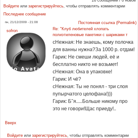
26 сообщений / 0 новое
Войдите
или
зарегистрируйтесь
, чтобы отправлять комментарии
Последнее сообщение
пн, 21/12/2009 - 21:08
Постоянная ссылка (Permalink)
Re: "Клуб любителей хлопать
sofron
полиэтиленовые пакетики с шариками т
сНежная: Не знаешь, кому полочка
для ванны нужна?За 1000 р. отдам!
Гарик: Не смеши людей, её и
бесплатно никто не возьмет!
сНежная: Она в упаковке!
Гарик: И чё?
сНежная: Ты не понял - три слоя
пупырчатого целофана!)))
Гарик: Б"я.....Больше никому про
это не говори!Щас приеду!..
Вверх
Войдите
или
зарегистрируйтесь
, чтобы отправлять комментарии