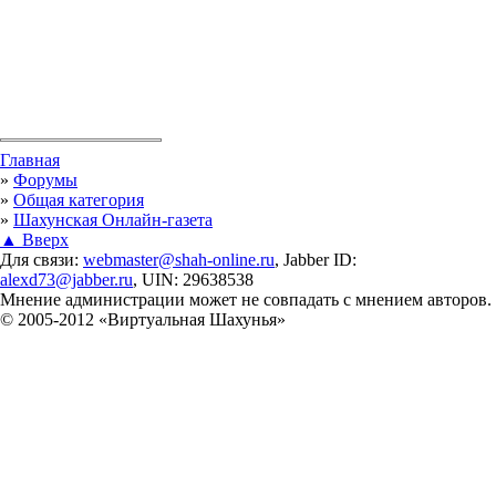
Вы здесь
Главная
»
Форумы
»
Общая категория
»
Шахунская Онлайн-газета
▲ Вверх
Для связи:
webmaster@shah-online.ru
, Jabber ID:
alexd73@jabber.ru
, UIN: 29638538
Мнение администрации может не совпадать с мнением авторов.
© 2005-2012 «Виртуальная Шахунья»