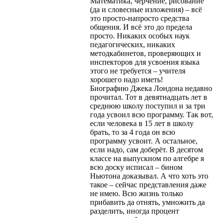
Математика, черчение, рисование
(да и словесные изложения) – всё
это просто-напросто средства
общения. И всё это до предела
просто. Никаких особых наук
педагогических, никаких
методкабинетов, проверяющих и
инспекторов для усвоения языка
этого не требуется – учителя
хорошего надо иметь!
Биографию Джека Лондона недавно
прочитал. Тот в девятнадцать лет в
среднюю школу поступил и за три
года усвоил всю программу. Так вот,
если человека в 15 лет в школу
брать, то за 4 года он всю
программу усвоит. А остальное,
если надо, сам доберёт. В десятом
классе на выпускном по алгебре я
всю доску исписал – бином
Ньютона доказывал. А что хоть это
такое – сейчас представления даже
не имею. Всю жизнь только
прибавить да отнять, умножить да
разделить, иногда процент