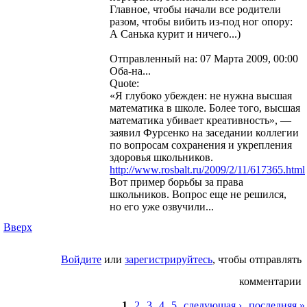
Главное, чтобы начали все родители
разом, чтобы вибить из-под ног опору:
А Санька курит и ничего...)
Отправленный на: 07 Марта 2009, 00:00
Оба-на...
Quote:
«Я глубоко убежден: не нужна высшая
математика в школе. Более того, высшая
математика убивает креативность», —
заявил Фурсенко на заседании коллегии
по вопросам сохранения и укрепления
здоровья школьников.
http://www.rosbalt.ru/2009/2/11/617365.html
Вот пример борьбы за права
школьников. Вопрос еще не решился,
но его уже озвучили...
Вверх
Войдите
или
зарегистрируйтесь
, чтобы отправлять
комментарии
1
2
3
4
5
следующая ›
последняя »