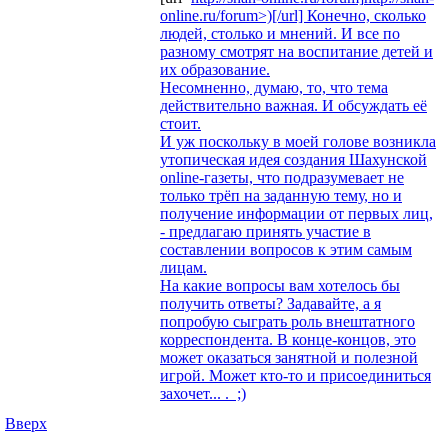
online.ru/forum>)[/url] Конечно, сколько
людей, столько и мнений. И все по
разному смотрят на воспитание детей и
их образование.
Несомненно, думаю, то, что тема
действительно важная. И обсуждать её
стоит.
И уж поскольку в моей голове возникла
утопическая идея создания Шахунской
online-газеты, что подразумевает не
только трёп на заданную тему, но и
получение информации от первых лиц,
- предлагаю принять участие в
составлении вопросов к этим самым
лицам.
На какие вопросы вам хотелось бы
получить ответы? Задавайте, а я
попробую сыграть роль внештатного
корреспондента. В конце-концов, это
может оказаться занятной и полезной
игрой. Может кто-то и присоединиться
захочет... . ;)
Вверх