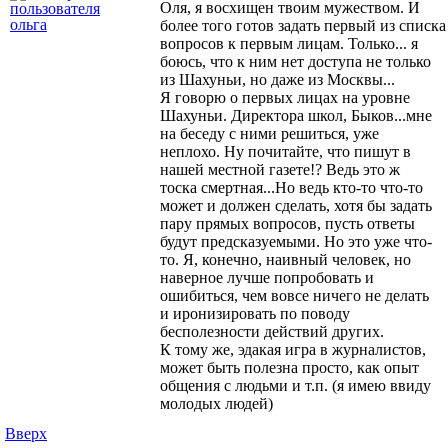
Оля, я восхищен твоим мужеством. И
более того готов задать первый из списка
вопросов к первым лицам. Только... я
боюсь, что к ним нет доступа не только
из Шахуньи, но даже из Москвы...
Я говорю о первых лицах на уровне
Шахуньи. Директора школ, Быков...мне
на беседу с ними решиться, уже
неплохо. Ну почитайте, что пишут в
нашей местной газете!? Ведь это ж
тоска смертная...Но ведь кто-то что-то
может и должен сделать, хотя бы задать
пару прямых вопросов, пусть ответы
будут предсказуемыми. Но это уже что-
то. Я, конечно, наивный человек, но
наверное лучше попробовать и
ошибиться, чем вовсе ничего не делать
и иронизировать по поводу
бесполезности действий других.
К тому же, эдакая игра в журналистов,
может быть полезна просто, как опыт
общения с людьми и т.п. (я имею ввиду
молодых людей)
Вверх