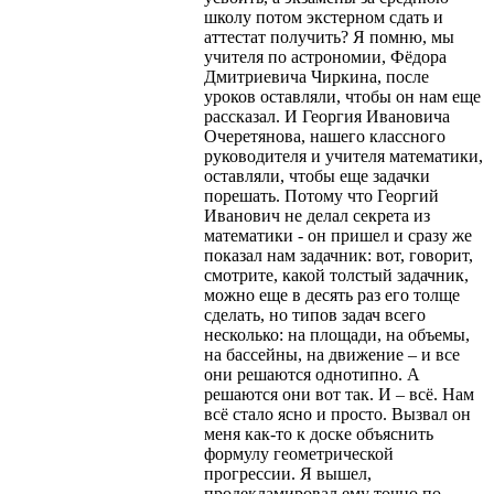
школу потом экстерном сдать и
аттестат получить? Я помню, мы
учителя по астрономии, Фёдора
Дмитриевича Чиркина, после
уроков оставляли, чтобы он нам еще
рассказал. И Георгия Ивановича
Очеретянова, нашего классного
руководителя и учителя математики,
оставляли, чтобы еще задачки
порешать. Потому что Георгий
Иванович не делал секрета из
математики - он пришел и сразу же
показал нам задачник: вот, говорит,
смотрите, какой толстый задачник,
можно еще в десять раз его толще
сделать, но типов задач всего
несколько: на площади, на объемы,
на бассейны, на движение – и все
они решаются однотипно. А
решаются они вот так. И – всё. Нам
всё стало ясно и просто. Вызвал он
меня как-то к доске объяснить
формулу геометрической
прогрессии. Я вышел,
продекламировал ему точно по