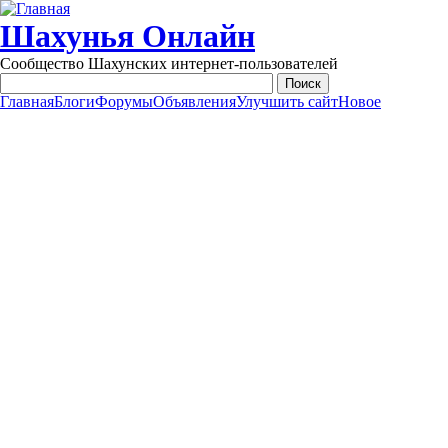
Перейти к основному содержанию
Шахунья Онлайн
Сообщество Шахунских интернет-пользователей
Главная
Блоги
Форумы
Объявления
Улучшить сайт
Новое
Main menu