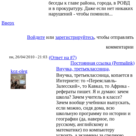
беседы к главе района, города, в РОВД
и в прокуратуру. Даже если нет никаких
нарушений - чтобы помнили...
Вверх
Войдите
или
зарегистрируйтесь
, чтобы отправлять
комментарии
пн, 26/04/2010 - 21:03
(Ответ на #7)
Постоянная ссылка (Permalink)
Внучка, третьеклассница,
koz-oleg
Внучка, третьеклассница, копается в
Интернете: то «Переяславль-
Залесский», то Кавказ, то Африка -
рефераты пишет. Я и думаю: зачем
школа? Зачем учитель в классе?
Зачем вообще учебники выпускать,
если можно, сидя дома, всю
школьную программу по истории и
географии (да, наверное, по
русскому, английскому и
математике) по компьютеру
усвоить, а экзамены за среднюю