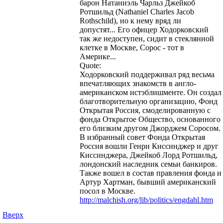
барон Натаниэль Чарльз Джейкоб
Ротшильд (Nathaniel Charles Jacob
Rothschild), но к нему вряд ли
допустят... Его офицер Ходорковский
так же недоступен, сидит в стеклянной
клетке в Москве, Сорос - тот в
Америке...
Quote:
Ходорковский поддерживал ряд весьма
впечатляющих знакомств в англо-
американском истэблишменте. Он создал
благотворительную организацию, Фонд
Открытая Россия, смоделированную с
фонда Открытое Общество, основанного
его близким другом Джорджем Соросом.
В избранный совет Фонда Открытая
Россия вошли Генри Киссинджер и друг
Киссинджера, Джейкоб Лорд Ротшильд,
лондонский наследник семьи банкиров.
Также вошел в состав правления фонда и
Артур Хартман, бывший американский
посол в Москве.
http://malchish.org/lib/politics/engdahl.htm
Вверх