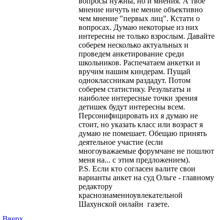
вопросы нужны, но и мнения. А твое
мнение ничуть не мение объективно
чем мнение "первых лиц". Кстати о
вопросах. Думаю некоторые из них
интересны не только взрослым. Давайте
соберем несколько актуальных и
проведем анкетирование среди
школьников. Распечатаем анкетки и
вручим нашим киндерам. Пущай
одноклассникам раздадут. Потом
соберем статистику. Результаты и
наиболее интересные точки зрения
детишек будут интересны всем.
Персонифицировать их я думаю не
стоит, но указать класс или возраст я
думаю не помешает. Обещаю принять
деятельное участие (если
многоуважаемые форумчане не пошлют
меня на... с этим предложением).
P.S. Если кто согласен валите свои
варианты анкет на суд Ольге - главному
редактору
краснознаменноувлекательной
Шахунской онлайн газете.
Вверх