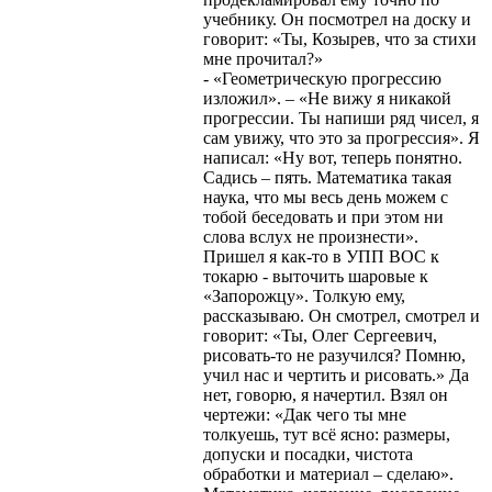
учебнику. Он посмотрел на доску и
говорит: «Ты, Козырев, что за стихи
мне прочитал?»
- «Геометрическую прогрессию
изложил». – «Не вижу я никакой
прогрессии. Ты напиши ряд чисел, я
сам увижу, что это за прогрессия». Я
написал: «Ну вот, теперь понятно.
Садись – пять. Математика такая
наука, что мы весь день можем с
тобой беседовать и при этом ни
слова вслух не произнести».
Пришел я как-то в УПП ВОС к
токарю - выточить шаровые к
«Запорожцу». Толкую ему,
рассказываю. Он смотрел, смотрел и
говорит: «Ты, Олег Сергеевич,
рисовать-то не разучился? Помню,
учил нас и чертить и рисовать.» Да
нет, говорю, я начертил. Взял он
чертежи: «Дак чего ты мне
толкуешь, тут всё ясно: размеры,
допуски и посадки, чистота
обработки и материал – сделаю».