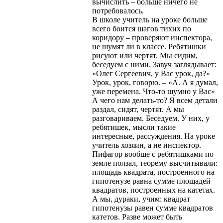
вычислить – больше ничего не
потребовалось.
В школе учитель на уроке больше
всего боится шагов тихих по
коридору – проверяют инспектора,
не шумят ли в классе. Ребятишки
рисуют или чертят. Мы сидим,
беседуем с ними. Завуч заглядывает:
«Олег Сергеевич, у Вас урок, да?»
Урок, урок, говорю. – «А. А я думал,
уже перемена. Что-то шумно у Вас»
А чего нам делать-то? Я всем детали
раздал, сидят, чертят. А мы
разговариваем. Беседуем. У них, у
ребятишек, мысли такие
интересные, рассуждения. На уроке
учитель хозяин, а не инспектор.
Пифагор вообще с ребятишками по
земле ползал, теорему высчитывали:
площадь квадрата, построенного на
гипотенузе равна сумме площадей
квадратов, построенных на катетах.
А мы, дураки, учим: квадрат
гипотенузы равен сумме квадратов
катетов. Разве может быть