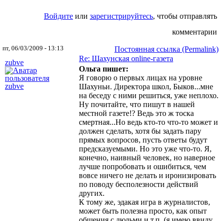
Войдите
или
зарегистрируйтесь
, чтобы отправлять
комментарии
пт, 06/03/2009 - 13:13
Постоянная ссылка (Permalink)
Re: Шахунская оnline-газета
zubve
Ольга пишет:
Я говорю о первых лицах на уровне
Шахуньи. Директора школ, Быков...мне
на беседу с ними решиться, уже неплохо.
Ну почитайте, что пишут в нашей
местной газете!? Ведь это ж тоска
смертная...Но ведь кто-то что-то может и
должен сделать, хотя бы задать пару
прямых вопросов, пусть ответы будут
предсказуемыми. Но это уже что-то. Я,
конечно, наивный человек, но наверное
лучше попробовать и ошибиться, чем
вовсе ничего не делать и иронизировать
по поводу бесполезности действий
других.
К тому же, эдакая игра в журналистов,
может быть полезна просто, как опыт
общения с людьми и т.п. (я имею ввиду