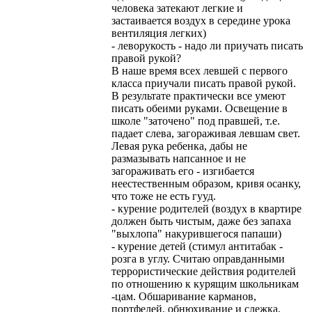
человека затекают легкие и
застаивается воздух в середине урока
вентиляция легких)
- леворукость - надо ли приучать писать
правой рукой?
В наше время всех левшей с первого
класса приучали писать правой рукой.
В результате практически все умеют
писать обеими руками. Освещение в
школе "заточено" под правшей, т.е.
падает слева, загораживая левшам свет.
Левая рука ребенка, дабы не
размазывать напсанное и не
загораживать его - изгибается
неестественным образом, кривя осанку,
что тоже не есть гууд.
- курение родителей (воздух в квартире
должен быть чистым, даже без запаха
"выхлопа" накурившегося папаши)
- курение детей (стимул антитабак -
розга в углу. Считаю оправданными
террористические действия родителей
по отношению к курящим школьникам
-цам. Обшаривание карманов,
портфелей, обнюхивание и слежка.