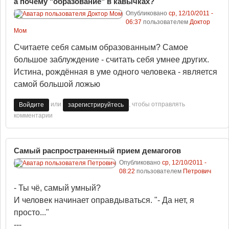
а почему "образование" в кавычках?
Опубликовано
ср, 12/10/2011 -
06:37
пользователем
Доктор
Мом
Считаете себя самым образованным? Самое
большое заблуждение - считать себя умнее других.
Истина, рождённая в уме одного человека - является
самой большой ложью
или
, чтобы отправлять
Войдите
зарегистрируйтесь
комментарии
Самый распространенный прием демагогов
Опубликовано
ср, 12/10/2011 -
08:22
пользователем
Петрович
- Ты чё, самый умный?
И человек начинает оправдываться. "- Да нет, я
просто..."
---