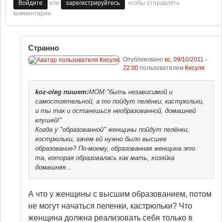
или
, чтобы отправлять
Войдите
зарегистрируйтесь
комментарии
Странно
Опубликовано
вс, 09/10/2011 -
22:00
пользователем
Кисуля
koz-oleg
пишет:
МОМ:"быть независимой и
самостоятельной, а то пойдут пелёнки, кастрюльки,
и ты так и останешься необразованной, домашней
клушей!"
Когда у "образованной" женщины пойдут пелёнки,
кострюльки, зачем ей нужно было высшее
образование? По-моему, образованная женщина это
та, которая образовалась как мать, хозяйка
домашняя...
А что у женщины с высшим образованием, потом
не могут начаться пеленки, кастрюльки? Что
женщина должна реализовать себя только в