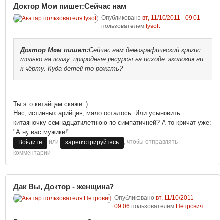
Доктор Мом пишет:Сейчас нам
Опубликовано
вт, 11/10/2011 - 09:01
пользователем
fysoft
Доктор Мом
пишет:
Сейчас нам демографический кризис
только на ползу. природные ресурсы на исходе, экология ни
к чёрту. Куда детей то рожать?
Ты это китайцам скажи :)
Нас, истинных арийцев, мало осталось. Или усыновить
китаяночку семнадцатилетнюю по симпатичней? А то кричат уже:
"А ну вас мужики!"
или
, чтобы отправлять
Войдите
зарегистрируйтесь
комментарии
Дак Вы, Доктор - женщина?
Опубликовано
вт, 11/10/2011 -
09:06
пользователем
Петрович