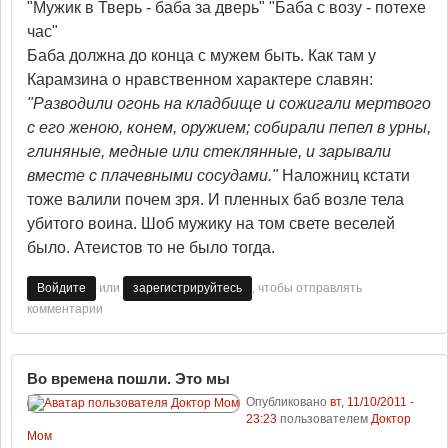
"Мужик в Тверь - баба за дверь" "Баба с возу - потехе
час"
Баба должна до конца с мужем быть. Как там у
Карамзина о нравственном характере славян:
"Разводили огонь на кладбище и сожигали мертвого
с его женою, конем, оружием; собирали пепел в урны,
глиняные, медные или стеклянные, и зарывали
вместе с плачевными сосудами."
Наложниц кстати
тоже валили почем зря. И пленных баб возле тела
убитого воина. Шоб мужику на том свете веселей
было. Атеистов то не было тогда.
или
, чтобы отправлять
Войдите
зарегистрируйтесь
комментарии
Во времена пошли. Это мы
Опубликовано
вт, 11/10/2011 -
23:23
пользователем
Доктор
Мом