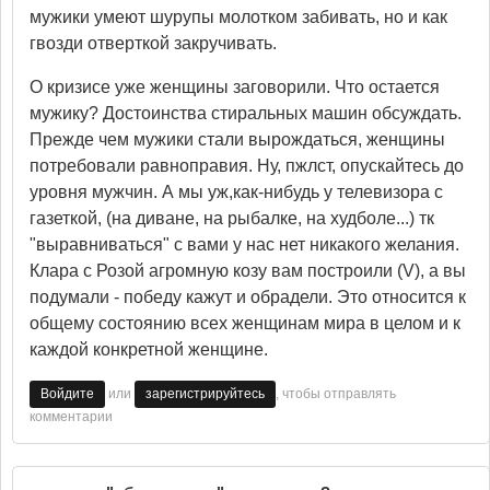
мужики умеют шурупы молотком забивать, но и как
гвозди отверткой закручивать.
О кризисе уже женщины заговорили. Что остается
мужику? Достоинства стиральных машин обсуждать.
Прежде чем мужики стали вырождаться, женщины
потребовали равноправия. Ну, пжлст, опускайтесь до
уровня мужчин. А мы уж,как-нибудь у телевизора с
газеткой, (на диване, на рыбалке, на худболе...) тк
"выравниваться" с вами у нас нет никакого желания.
Клара с Розой агромную козу вам построили (V), а вы
подумали - победу кажут и обрадели. Это относится к
общему состоянию всех женщинам мира в целом и к
каждой конкретной женщине.
или
, чтобы отправлять
Войдите
зарегистрируйтесь
комментарии