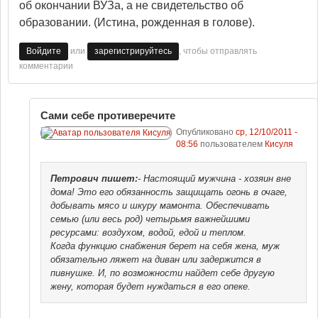
об окончании ВУЗа, а не свидетельство об
образовании. (Истина, рожденная в голове).
или
, чтобы отправлять
Войдите
зарегистрируйтесь
комментарии
Сами себе противеречите
Опубликовано
ср, 12/10/2011 -
08:56
пользователем
Кисуля
Петрович
пишет:
- Настоящий мужчина - хозяин вне
дома! Это его обязанность защищать огонь в очаге,
добывать мясо и шкуру мамонта. Обеспечивать
семью (или весь род) четырьмя важнейшими
ресурсами: воздухом, водой, едой и теплом.
Когда функцию снабжения берет на себя жена, муж
обязательно ляжет на диван или задержится в
пивнушке. И, по возможности найдет себе другую
жену, которая будет нуждаться в его опеке.