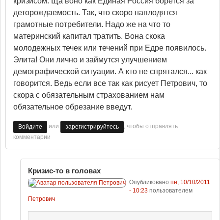
кризисом. Ща воно как Единая Россия борется за
деторождаемость. Так, что скоро наплодятся
грамотные потребители. Надо же на что то
материнский капитал тратить. Вона скока
молодежных течек или течений при Едре появилось.
Элита! Они лично и займутся улучшением
демографической ситуации. А кто не спрятался... как
говорится. Ведь если все так как рисует Петрович, то
скора с обязательным страхованием нам
обязательное обрезание введут.
или
, чтобы отправлять
Войдите
зарегистрируйтесь
комментарии
Кризис-то в головах
Опубликовано
пн, 10/10/2011
- 10:23
пользователем
Петрович