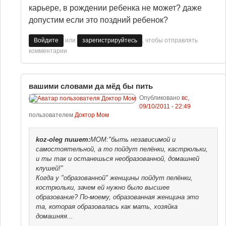
карьере, в рождении ребенка не может? даже
допустим если это поздний ребенок?
или
, чтобы отправлять
Войдите
зарегистрируйтесь
комментарии
вашими словами да мёд бы пить
Опубликовано
вс,
09/10/2011 - 22:49
пользователем
Доктор Мом
koz-oleg
пишет:
МОМ:"быть независимой и
самостоятельной, а то пойдут пелёнки, кастрюльки,
и ты так и останешься необразованной, домашней
клушей!"
Когда у "образованной" женщины пойдут пелёнки,
кострюльки, зачем ей нужно было высшее
образование? По-моему, образованная женщина это
та, которая образовалась как мать, хозяйка
домашняя...