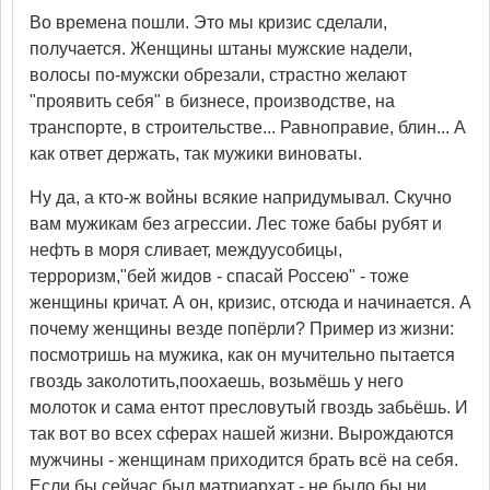
Во времена пошли. Это мы кризис сделали,
получается. Женщины штаны мужские надели,
волосы по-мужски обрезали, страстно желают
"проявить себя" в бизнесе, производстве, на
транспорте, в строительстве... Равноправие, блин... А
как ответ держать, так мужики виноваты.
Ну да, а кто-ж войны всякие напридумывал. Скучно
вам мужикам без агрессии. Лес тоже бабы рубят и
нефть в моря сливает, междуусобицы,
терроризм,"бей жидов - спасай Россею" - тоже
женщины кричат. А он, кризис, отсюда и начинается. А
почему женщины везде попёрли? Пример из жизни:
посмотришь на мужика, как он мучительно пытается
гвоздь заколотить,поохаешь, возьмёшь у него
молоток и сама ентот пресловутый гвоздь забьёшь. И
так вот во всех сферах нашей жизни. Вырождаются
мужчины - женщинам приходится брать всё на себя.
Если бы сейчас был матриархат - не было бы ни