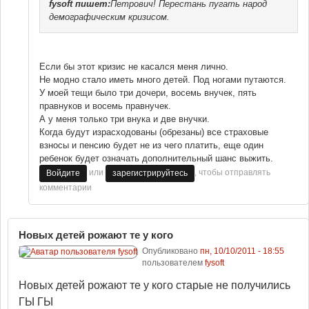
fysoft
пишет:
Петрович! Перестань пугать народ
демографическим кризисом.
Если бы этот кризис не касался меня лично.
Не модно стало иметь много детей. Под ногами путаются.
У моей тещи было три дочери, восемь внучек, пять
правнуков и восемь правнучек.
А у меня только три внука и две внучки.
Когда будут израсходованы (обрезаны) все страховые
взносы и пенсию будет не из чего платить, еще один
ребенок будет означать дополнительный шанс выжить.
или
, чтобы отправлять
Войдите
зарегистрируйтесь
комментарии
Новых детей рожают те у кого
Опубликовано
пн, 10/10/2011 - 18:55
пользователем
fysoft
Новых детей рожают те у кого старые не получились
ГЫ ГЫ