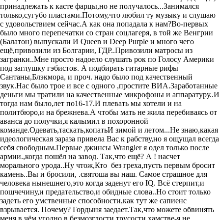
принадлежать к касте фарцы,но не получалось...Занимался
только,сугубо пластами.Потому,что любил ту музыку и слушаю
с удовольствием сейчас.А как она попадала к нам?Во-первых
было много перепечатки со стран соцлагеря, в той же Венгрии
(Балатон) выпускали И Queen и Deep Purple и много чего
ещё,привозили из Болгарии, ГДР..Привозили матросы из
загранки..Мне просто надоело слушать рок по Голосу Америки
под заглушку гэбистов. А подбирать гитарные рифы
Сантаны,Блэкмора, и проч. надо было под качественный
звук.Нас было трое и все с одного ,простите ВИА.Заработанные
деньги мы тратили на качественные микрофоны и аппаратуру..И
тогда нам было,лет по16-17.И плевать мы хотели и на
политбюро,и на брежнева.А чтобы мать не жила перебиваясь от
аванса до получки,я калымил в похоронной
команде.Одевать,таскать,копатьИ зимой и летом...Не знаю,какая
идеологическая зараза привела Вас к рабству,но я ощущал всегда
себя свободным.Первые джинсы Wrangler я одел только после
армии.,когда пошёл на завод. Так,что ещё? А ! насчет
морального урода..Ну чтож,Кто без греха,пусть первым бросит
камень..Вы и бросили, .святоша вы наш. Самое страшное для
человека нынешнего,это когда заденут его IQ. Всё стерпит,и
пощчечину,и предательство,и обидные слова..Но стоит только
задеть его умственные способности,как тут же сапиенс
взрывается. Почему? Гордыня заедает.Так,что можете обвинять
меня в чём угодно,в безмозглости,трусости,хамстве-я не