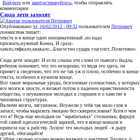
Войдите
или
зарегистрируйтесь
, чтобы отправлять
комментарии
Сюда дети заходят
Опубликовано
чт, 16/02/2012 - 09:32
пользователем
Петрович
головастик
пишет:
текста и в конце один ненормативный ,но надо
признать,нужный Конец. И сразу-
хамло,тяфкало,квакало...Благостно сударь глаголет..Позитивно.
Сюда дети заходят. И если слыша эти слова от пьяного быдла,
ребенок понимает, что это нехорошо, то видя это здесь, он
примет к сведению, что это не так уж и плохо, особенно в конце
текста, особенно в нужном конце.
Вот такие моральные уроды, безголовые головастики, у которых
все мозги в хвосте, и визжат потом о падении нравственности
общества, о неуважении молодых к старшим и о хамстве в
чиновных структурах.
Включи мозги, лягушонок. Неужели у тебя так мало слов в
запасе, чтобы выразить эмоцию без сквернословия? Хотя о чем
это я? Ведь еще молодым он "зарабатывал" стольники, фарцуя
той самой идеологической заразой, что в конце-концов и
привела нас к рабству. Лозунг тех молодых людей - в дыру
друзей, обогащайся!
Сейчас сколько угодно можно визжать о доктрине Даллеса, о