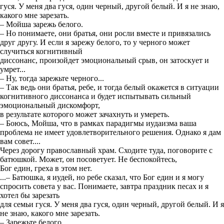
гуся. У меня два гуся, один черный, другой белый. И я не знаю,
какого мне зарезать.
– Мойша зарежь белого.
– Но понимаете, они братья, они росли вместе и привязались
друг другу. И если я зарежу белого, то у черного может
случиться когнитивный
диссонанс, произойдет эмоциональный срыв, он затоскует и
умрет...
– Ну, тогда зарежьте черного...
– Так ведь они братья, ребе, и тогда белый окажется в ситуации
когнитивного диссонанса и будет испытывать сильный
эмоциональный дискомфорт,
в результате которого может зачахнуть и умереть.
– Боюсь, Мойша, что в рамках парадигмы иудаизма ваша
проблема не имеет удовлетворительного решения. Однако я дам
вам совет....
Через дорогу православный храм. Сходите туда, поговорите с
батюшкой. Может, он посоветует. Не беспокойтесь,
Бог един, греха в этом нет.
...– Батюшка, я иудей, но ребе сказал, что Бог един и я могу
спросить совета у вас. Понимаете, завтра праздник песах и я
хотел бы зарезать
для семьи гуся. У меня два гуся, один черный, другой белый. И я
не знаю, какого мне зарезать.
– Зарежьте белого.