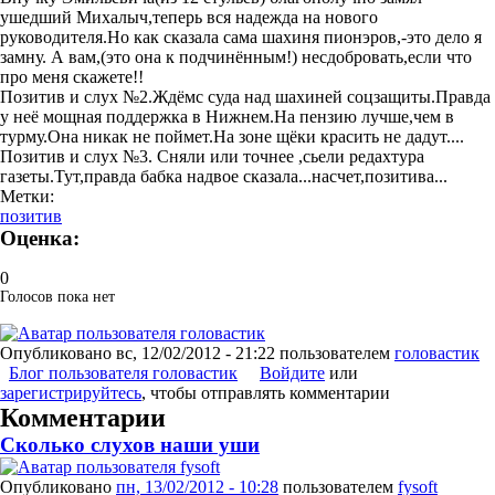
ушедший Михалыч,теперь вся надежда на нового
руководителя.Но как сказала сама шахиня пионэров,-это дело я
замну. А вам,(это она к подчинённым!) несдобровать,если что
про меня скажете!!
Позитив и слух №2.Ждёмс суда над шахиней соцзащиты.Правда
у неё мощная поддержка в Нижнем.На пензию лучше,чем в
турму.Она никак не поймет.На зоне щёки красить не дадут....
Позитив и слух №3. Сняли или точнее ,сьели редахтура
газеты.Тут,правда бабка надвое сказала...насчет,позитива...
Метки:
позитив
Оценка:
0
Голосов пока нет
Опубликовано
вс, 12/02/2012 - 21:22
пользователем
головастик
Блог пользователя головастик
Войдите
или
зарегистрируйтесь
, чтобы отправлять комментарии
Комментарии
Сколько слухов наши уши
Опубликовано
пн, 13/02/2012 - 10:28
пользователем
fysoft