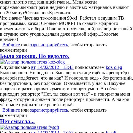
сидят плотно под задницей главы...Меня всегда
поражало,выходят раз в неделю и местных материалов выдают
на 20 минут!Остальное-Кремль-тв.
Что значит Частная тв-компания 90-х!! Работал ведущим ТВ
программы.Сказка! Сколько МОЖЕШЬ схавать эфирного
времени-столь и бери! Говори что хочешь,пой,пляши,приглашай
в студию кого угодно,делали даже прямой эфир...Золотые
времена!
Войдите
или
зарегистрируйтесь
, чтобы отправлять
комментарии
Было хорошо. Но недолго.
Опубликовано
вт, 14/02/2012 - 13:43
пользователем
koz-oleg
Было хорошо. Но недолго. Бывало, по улице идёшь - репортёр с
камерой подбегает: что да как? И говорили ведь - без репетиций,
без подготовки, без подсказок. Оказывается, у нас в Шахунье
люди-то и разговаривать умеют, и говорят умно. А сейчас
приходит репортёр: "Нет, ты скажи вот так" - и говорит за меня
фразу, которую я должен после репортера произнести. А на кой
чёрт мне нужны такие репетиторы!
Войдите
или
зарегистрируйтесь
, чтобы отправлять
комментарии
Нет смысла...
Опубликовано
вт, 14/02/2012 - 13:57
пользователем
fysoft