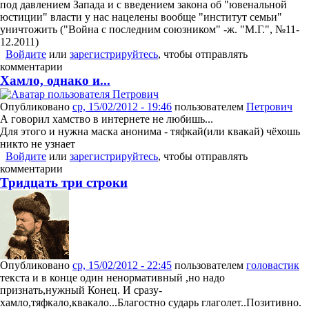
под давлением Запада и с введением закона об "ювенальной
юстиции" власти у нас нацелены вообще "институт семьи"
уничтожить ("Война с последним союзником" -ж. "М.Г.", №11-
12.2011)
Войдите
или
зарегистрируйтесь
, чтобы отправлять
комментарии
Хамло, однако и...
Опубликовано
ср, 15/02/2012 - 19:46
пользователем
Петрович
А говорил хамство в интернете не любишь...
Для этого и нужна маска анонима - тяфкай(или квакай) чёхошь
никто не узнает
Войдите
или
зарегистрируйтесь
, чтобы отправлять
комментарии
Тридцать три строки
Опубликовано
ср, 15/02/2012 - 22:45
пользователем
головастик
текста и в конце один ненормативный ,но надо
признать,нужный Конец. И сразу-
хамло,тяфкало,квакало...Благостно сударь глаголет..Позитивно.