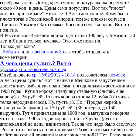
серебром в день. Доход крестьянина в натуральном пересчете
около 40 коп. в день. Цены сами погуглите. Вот так "плохо"
жилось при "тиране" Николае II Александровиче. Кому было
плохо тогда в Российской империи, тем же плохо и сейчас в
Ливии и Абхазии? Зато имям в России сейчас хорошо. Вот это
позитив.
В Российской Империи война идет около 100 лет, в Абхазии - 20
лет, в Ливии только началась. Это тоже позитив.
Только для кого?
Войдите
или
зарегистрируйтесь
, чтобы отправлять
комментарии
А чего цены гулить? Вот я
Опубликовано
ср, 15/02/2012 - 18:14
пользователем
koz-oleg
А чего цены гулить? Вот я нашел в Мешкове в запустевшем
дворе книгу амбарную с записями погодичными крестьянина от
1908 года: "Купил корову и телушку стельную (считай, ещё
корову) за 36 рублей. То есть корова стоила 12 рублей ( считая
телка неродившегося). Ну, пусть 18. Но: "Продал жеребца-
стригунка (в армию) за 150 рублей" (36 потерял, да 150
выручил). Тут я привел цены за 1908 год, а матушка говорила,
что в начале 1990-х годов корова стоила 3 рубля (русско-
японская война цены взвинтила). Так за что надо было сволочам
Россию-то гробить сто лет подряд?! Разве плохо мы жили, если
работали семьёй дружной и многочисленной?! Нет! Разрушили