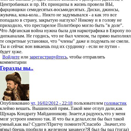
Центробанках и пр. Их принципы в жизнь провели ВЫ,
фарцовщики семидесятых-восьмидесятых. Диски, джинсы,
жувачка, кока-кола... Никто не задумывался - а как это все
попадало в страну, закрытую наглухо? Никому и в голову не
приходило, что престарелое Политбюро могло быть "в доле".
Что Афганская война нужна была для наркотрафика в Европу по
дипканалам. Не гордись, что не был членом, ты прямо выполнял
те секретные установки, что "члены" даже и подумать не смели.
Ты и сейчас вон вякаешь под их сурдинку - если не путин -
будет хуже.
Войдите
или
зарегистрируйтесь
, чтобы отправлять
комментарии
Горазды вы..
Опубликовано
чт, 16/02/2012 - 22:18
пользователем
головастик
клеймо вешать. Вышинский прям..Такой мне отлуп дали,как
Щукарь Кондрату Майданникову. Знаете,я радуюсь,что у меня
мозг устроен именно так. И что бы я делал,если бы был такой
умный,как вы? Судите?Притчу помните?Спасибо .Значит,это
я(мы) брешь пробили в железном занавесе?Я был бы рад (тогда)