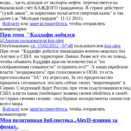
воды... часть доходов от экспорта нефти перечисляется на
банковский счёт КАЖДОГО гражданина. В стране действует
"сухой закон", за наркотики полагается смертная казнь" и так
далее (-ж."Молодая гвардия" 11-12 2011)
Войдите
или
зарегистрируйтесь
, чтобы отправлять
комментарии
При этом "Каддафи добился
Опубликовано
ср, 15/02/2012 - 07:48
пользователем
koz-oleg
При этом "Каддафи добился ликвидации военно-морских баз
Англии и США на территории Ливии. Разве всё это не повод,
чтобы объявить Каддафи врагом человечества и "по
соображениям гуманности" устранить его?" А наши еврейские
власти "воздержались" при голосовании в ООН, то есть
проголосовали "ЗА" эту агрессию. За это предательство
пришлось соглашаться послать сейчас своих "миротворцев" в
Сирию. Следующей будет Россия, при этом подстелившиеся под
США власти наши пообещают хозяева своим обойтись в своей-
то стране своими силами - под бурные аплодисменты сионистов
всего мира.
Войдите
или
зарегистрируйтесь
, чтобы отправлять
комментарии
Моя позитивная библиотека..AlexD-извини за
фомат..