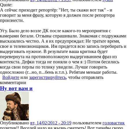
Quote:
А сейчас приходит репортёр: "Нет, ты скажи вот так" - и
говорит за меня фразу, которую я должен после репортера
произнести.
Угу. Было дело возле ДК после какого-то мероприятия с
камерами бегали. Отзывы спрашивали. Знакомая с подружками
высказались честно. А я их предупреждал: Не тратьте время,
свое и телевизионщиков. Им придется всю запись перебирать и
выдергивать нужное. В результате ваша критика будет
перевернута на противоположную выдергиванием фраз из
контекста. Дефки тогда не поняли о чем я :) Потом бесились
когда свои перлы по телику увидели. Лучше говорить
односложно (г...но, п...бень и.т.п.). Ребятам меньше работы.
Войдите
или
зарегистрируйтесь
, чтобы отправлять
комментарии
Ну вот вам и
Опубликовано
вт, 14/02/2012 - 20:19
пользователем
головастик
позитив!! Веселей надо на жызнь сматреть! Вот тарифы скоро