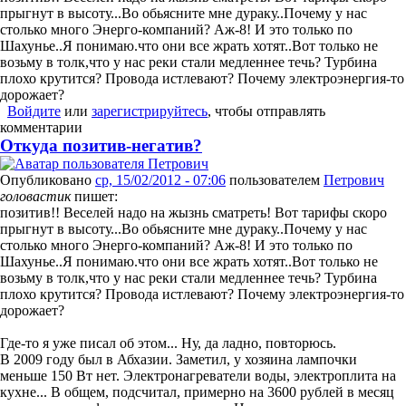
прыгнут в высоту...Во обьясните мне дураку..Почему у нас
столько много Энерго-компаний? Аж-8! И это только по
Шахунье..Я понимаю.что они все жрать хотят..Вот только не
возьму в толк,что у нас реки стали медленнее течь? Турбина
плохо крутится? Провода истлевают? Почему электроэнергия-то
дорожает?
Войдите
или
зарегистрируйтесь
, чтобы отправлять
комментарии
Откуда позитив-негатив?
Опубликовано
ср, 15/02/2012 - 07:06
пользователем
Петрович
головастик
пишет:
позитив!! Веселей надо на жызнь сматреть! Вот тарифы скоро
прыгнут в высоту...Во обьясните мне дураку..Почему у нас
столько много Энерго-компаний? Аж-8! И это только по
Шахунье..Я понимаю.что они все жрать хотят..Вот только не
возьму в толк,что у нас реки стали медленнее течь? Турбина
плохо крутится? Провода истлевают? Почему электроэнергия-то
дорожает?
Где-то я уже писал об этом... Ну, да ладно, повторюсь.
В 2009 году был в Абхазии. Заметил, у хозяина лампочки
меньше 150 Вт нет. Электронагреватели воды, электроплита на
кухне... В общем, подсчитал, примерно на 3600 рублей в месяц