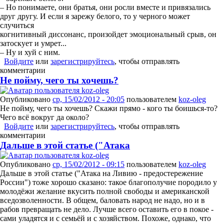
– Но понимаете, они братья, они росли вместе и привязались
друг другу. И если я зарежу белого, то у черного может
случиться
когнитивный диссонанс, произойдет эмоциональный срыв, он
затоскует и умрет...
– Ну и хуй с ним.
Войдите
или
зарегистрируйтесь
, чтобы отправлять
комментарии
Не пойму, чего ты хочешь?
Опубликовано
ср, 15/02/2012 - 20:05
пользователем
koz-oleg
Не пойму, чего ты хочешь? Скажи прямо - кого ты боишься-то?
Чего всё вокруг да около?
Войдите
или
зарегистрируйтесь
, чтобы отправлять
комментарии
Дальше в этой статье ("Атака
Опубликовано
ср, 15/02/2012 - 09:15
пользователем
koz-oleg
Дальше в этой статье ("Атака на Ливию - предостережение
России") тоже хорошо сказано: такое благополучие породило у
молодёжи желание вкусить полной свободы и американской
вседозволенности. В общем, баловать народ не надо, но и в
рабов превращать не дело. Лучше всего оставить его в покое -
сами уладятся и с семьёй и с хозяйством. Похоже, однако, что