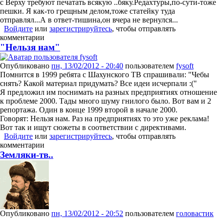
с Верху требуют печатать всякую ..бяку.Редахтуры,по-сути-тоже
пешки. Я как-то грещным делом,тоже статейку туда
отправлял...А в ответ-тишина,он вчера не вернулся...
Войдите
или
зарегистрируйтесь
, чтобы отправлять
комментарии
"Нельзя нам"
Опубликовано
пн, 13/02/2012 - 20:40
пользователем
fysoft
Помнится в 1999 ребята с Шахунского ТВ спрашивали: "Чебы
снять? Какой материал придумать? Все идеи исчерпали :("
Я предложил им поснимать на разных предприятиях отношение
к проблеме 2000. Тады много шуму гнилого было. Вот вам и 2
репортажа. Один в конце 1999 второй в начале 2000.
Говорят: Нельзя нам. Раз на предприятиях то это уже реклама!
Вот так и ищут сюжеты в соответствии с директивами.
Войдите
или
зарегистрируйтесь
, чтобы отправлять
комментарии
Земляки-тв..
Опубликовано
пн, 13/02/2012 - 20:52
пользователем
головастик