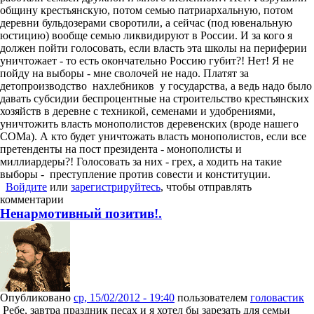
общину крестьянскую, потом семью патриархальную, потом
деревни бульдозерами своротили, а сейчас (под ювенальную
юстицию) вообще семью ликвидируют в России. И за кого я
должен пойти голосовать, если власть эта школы на периферии
уничтожает - то есть окончательно Россию губит?! Нет! Я не
пойду на выборы - мне сволочей не надо. Платят за
детопроизводство нахлебников у государства, а ведь надо было
давать субсидии беспроцентные на строительство крестьянских
хозяйств в деревне с техникой, семенами и удобрениями,
уничтожить власть монополистов деревенских (вроде нашего
СОМа). А кто будет уничтожать власть монополистов, если все
претенденты на пост президента - монополисты и
миллиардеры?! Голосовать за них - грех, а ходить на такие
выборы - преступление против совести и конституции.
Войдите
или
зарегистрируйтесь
, чтобы отправлять
комментарии
Ненармотивный позитив!.
Опубликовано
ср, 15/02/2012 - 19:40
пользователем
головастик
Ребе, завтра праздник песах и я хотел бы зарезать для семьи