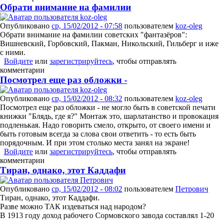
Обрати внимание на фамилии
Опубликовано
ср, 15/02/2012 - 07:58
пользователем
koz-oleg
Обрати внимание на фамилии советских "фантазёров":
Вишневский, Горбовский, Пакман, Никольский, Гильберг и иже
с ними.
Войдите
или
зарегистрируйтесь
, чтобы отправлять
комментарии
Посмотрел еще раз обложки -
Опубликовано
ср, 15/02/2012 - 08:32
пользователем
koz-oleg
Посмотрел еще раз обложки - не могло быть в советской печати
книжки "Блядь, где я?" Монтаж это, шарлатанство и провокация
подленькая. Надо говорить смело, открыто, от своего имени и
быть готовым всегда за слова свои ответить - то есть быть
порядочным. И при этом столько места занял на экране!
Войдите
или
зарегистрируйтесь
, чтобы отправлять
комментарии
Тиран, однако, этот Каддафи
Опубликовано
ср, 15/02/2012 - 08:02
пользователем
Петрович
Тиран, однако, этот Каддафи.
Разве можно ТАК издеваться над народом?
В 1913 году доход рабочего Сормовского завода составлял 1-20