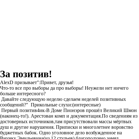
За позитив!
AlexD призывает":Привет, друзья!
Что-то все про выборы да про выборы! Неужели нет ничего
больше интересного?
Давайте следующую неделю сделаем неделей позитивных
сообщений?" Прикольные слухи:(интересные)
Первый позитив4ик-В Доме Пионэров прошёл Великий Шмон
(наконец-то!). Арестован комп и документация.По сведениям из
достоверных источников,там присутствовали массы мёртвых
душ и другие нарушения. Приписки и многолетнее воровство
буджетных бабок. Одно уголовное дело возбужденное на
Внучку Эмильевича(из 12 стульев) благополучно замял