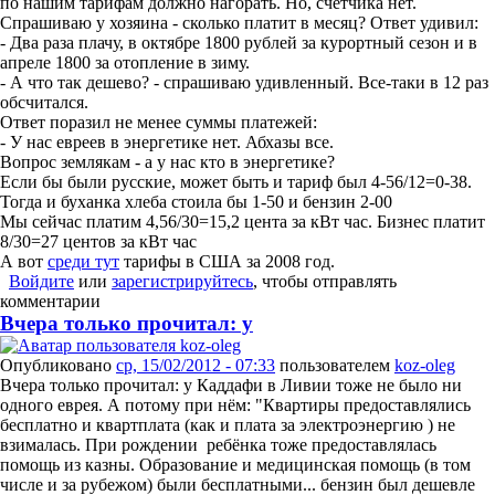
по нашим тарифам должно нагорать. Но, счетчика нет.
Спрашиваю у хозяина - сколько платит в месяц? Ответ удивил:
- Два раза плачу, в октябре 1800 рублей за курортный сезон и в
апреле 1800 за отопление в зиму.
- А что так дешево? - спрашиваю удивленный. Все-таки в 12 раз
обсчитался.
Ответ поразил не менее суммы платежей:
- У нас евреев в энергетике нет. Абхазы все.
Вопрос землякам - а у нас кто в энергетике?
Если бы были русские, может быть и тариф был 4-56/12=0-38.
Тогда и буханка хлеба стоила бы 1-50 и бензин 2-00
Мы сейчас платим 4,56/30=15,2 цента за кВт час. Бизнес платит
8/30=27 центов за кВт час
А вот
среди тут
тарифы в США за 2008 год.
Войдите
или
зарегистрируйтесь
, чтобы отправлять
комментарии
Вчера только прочитал: у
Опубликовано
ср, 15/02/2012 - 07:33
пользователем
koz-oleg
Вчера только прочитал: у Каддафи в Ливии тоже не было ни
одного еврея. А потому при нём: "Квартиры предоставлялись
бесплатно и квартплата (как и плата за электроэнергию ) не
взималась. При рождении ребёнка тоже предоставлялась
помощь из казны. Образование и медицинская помощь (в том
числе и за рубежом) были бесплатными... бензин был дешевле