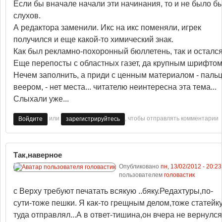
Если бы вначале начали эти начинания, то и не было б
слухов.
А редактора заменили. Икс на икс поменяли, игрек
получился и еще какой-то химический знак.
Как был рекламно-похоронный бюллетень, так и остался
Еще перепосты с областных газет, да крупным шрифтом
Нечем заполнить, а приди с ценным материалом - паль
веером, - нет места... читателю неинтересна эта тема...
Слыхали уже...
или
, чтобы отправлять комментарии
Войдите
зарегистрируйтесь
Так,наверное
Опубликовано
пн, 13/02/2012 - 20:23
пользователем
головастик
с Верху требуют печатать всякую ..бяку.Редахтуры,по-
сути-тоже пешки. Я как-то грещным делом,тоже статейк
туда отправлял...А в ответ-тишина,он вчера не вернулся.