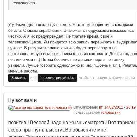
произнести.
Угу. Было дело возле ДК после какого-то мероприятия с камерами
бегали. Отзывы спрашивали. Знакомая с подружками высказались
честно. А я их предупреждал: Не тратьте время, свое и
телевизионщиков. Им придется всю запись перебирать и выдергива
нужное. В результате ваша критика будет перевернута на
противоположную выдергиванием фраз из контекста. Дефки тогда н
поняли о чем я :) Потом бесились когда свои перлы по телику
увидели. Лучше говорить односложно (г...но, п...бень и.т.п.). Ребята
меньше работы.
или
, чтобы отправлять комментарии
Войдите
зарегистрируйтесь
Ну вот вам и
Опубликовано
вт, 14/02/2012 - 20:19
пользователем
головастик
позитив!! Веселей надо на жызнь сматреть! Вот тарифы
скоро прыгнут в высоту...Во обьясните мне