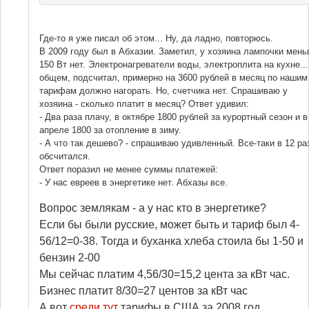
Где-то я уже писал об этом... Ну, да ладно, повторюсь.
В 2009 году был в Абхазии. Заметил, у хозяина лампочки мен
150 Вт нет. Электронагреватели воды, электроплита на кухне...
общем, подсчитал, примерно на 3600 рублей в месяц по нашим
тарифам должно нагорать. Но, счетчика нет. Спрашиваю у
хозяина - сколько платит в месяц? Ответ удивил:
- Два раза плачу, в октябре 1800 рублей за курортный сезон и в
апреле 1800 за отопление в зиму.
- А что так дешево? - спрашиваю удивленный. Все-таки в 12 ра
обсчитался.
Ответ поразил не менее суммы платежей:
- У нас евреев в энергетике нет. Абхазы все.
Вопрос землякам - а у нас кто в энергетике?
Если бы были русские, может быть и тариф был 4-
56/12=0-38. Тогда и буханка хлеба стоила бы 1-50 и
бензин 2-00
Мы сейчас платим 4,56/30=15,2 цента за кВт час.
Бизнес платит 8/30=27 центов за кВт час
А вот
среди тут
тарифы в США за 2008 год.