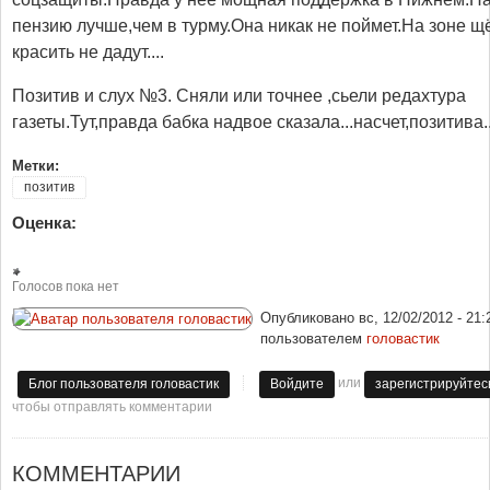
пензию лучше,чем в турму.Она никак не поймет.На зоне щ
красить не дадут....
Позитив и слух №3. Сняли или точнее ,сьели редахтура
газеты.Тут,правда бабка надвое сказала...насчет,позитива..
Метки:
позитив
Оценка:
Голосов пока нет
Опубликовано
вс, 12/02/2012 - 21:
пользователем
головастик
или
Блог пользователя головастик
Войдите
зарегистрируйтес
чтобы отправлять комментарии
КОММЕНТАРИИ