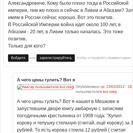
Александровиче. Кому было плохо тогда в Российской
империи, тем же плохо и сейчас в Ливии и Абхазии? За
имям в России сейчас хорошо. Вот это позитив.
В Российской Империи война идет около 100 лет, в
Абхазии - 20 лет, в Ливии только началась. Это тоже
позитив.
Только для кого?
или
, чтобы отправлять комментарии
Войдите
зарегистрируйтесь
А чего цены гулить? Вот я
Опубликовано
ср, 15/02/2012 - 18
пользователем
koz-oleg
А чего цены гулить? Вот я нашел в Мешкове в
запустевшем дворе книгу амбарную с записями
погодичными крестьянина от 1908 года: "Купил
корову и телушку стельную (считай, ещё корову) за 
рублей. То есть корова стоила 12 рублей ( считая