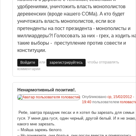
удобрениями, уничтожить власть монополистов
деревенских (вроде нашего СОМа). А кто будет
уничтожать власть монополистов, если все
претенденты на пост президента - монополисты и
миллиардеры?! Голосовать за них - грех, а ходить н
такие выборы - преступление против совести и
конституции.
или
, чтобы отправлять
Войдите
зарегистрируйтесь
комментарии
Ненармотивный позитив!.
Опубликовано
ср, 15/02/2012 -
19:40
пользователем
головаст
Ребе, завтра праздник песах и я хотел бы зарезать для семьи
гуся. У меня два гуся, один черный, другой белый. И я не знаю
какого мне зарезать.
– Мойша зарежь белого.
– Но понимаете, они братья, они росли вместе и привязались