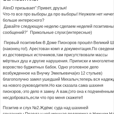
AlexD призывает":Привет, друзья!
Что-то все про выборы да про выборы! Неужели нет ниче
больше интересного?
Давайте следующую неделю сделаем неделей позитивны
сообщений?" Прикольные слухи:(интересные)
Первый позитив4ик-В Доме Пионэров прошёл Великий 
(наконец-то!). Арестован комп и документация.По сведен
из достоверных источников,там присутствовали массы
мёртвых душ и другие нарушения. Приписки и многолетн
воровство буджетных бабок. Одно уголовное дело
возбужденное на Внучку Эмильевича(из 12 стульев)
благополучно замял ушедший Михалыч,теперь вся надеж
на нового руководителя.Но как сказала сама шахиня
пионэров,-это дело я замну. А вам,(это она к подчинённым
несдобровать,если что про меня скажете!!
Позитив и слух №2.Ждёмс суда над шахиней
соцзащиты.Правда у неё мощная поддержка в Нижнем.Н