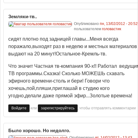
Земляки-тв..
Опубликовано
пн, 13/02/2012 - 20:52
пользователем
головастик
сидят плотно под задницей главы...Меня всегда
поражало,выходят раз в неделю и местных материалов
выдают на 20 минут!Остальное-Кремль-тв.
Что значит Частная тв-компания 90-х!! Работал ведущи
ТВ программы.Сказка! Сколько МОЖЕШЬ схавать
эфирного времени-столь и бери! Говори что
хочешь,пой,пляши,приглашай в студию кого
угодно,делали даже прямой эфир...Золотые времена!
или
, чтобы отправлять комментарии
Войдите
зарегистрируйтесь
Было хорошо. Но недолго.
Опубликовано
вт, 14/02/2012 - 13:43