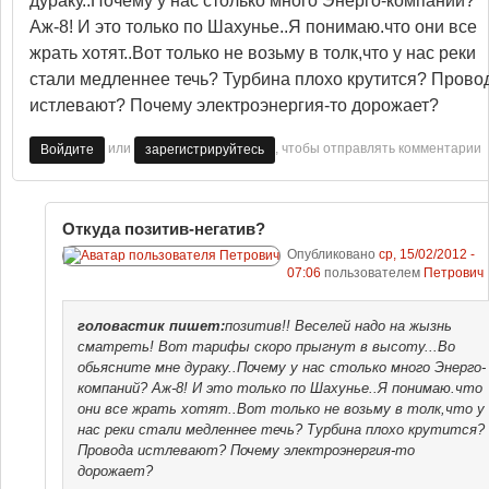
дураку..Почему у нас столько много Энерго-компаний?
Аж-8! И это только по Шахунье..Я понимаю.что они все
жрать хотят..Вот только не возьму в толк,что у нас реки
стали медленнее течь? Турбина плохо крутится? Прово
истлевают? Почему электроэнергия-то дорожает?
или
, чтобы отправлять комментарии
Войдите
зарегистрируйтесь
Откуда позитив-негатив?
Опубликовано
ср, 15/02/2012 -
07:06
пользователем
Петрович
головастик
пишет:
позитив!! Веселей надо на жызнь
сматреть! Вот тарифы скоро прыгнут в высоту...Во
обьясните мне дураку..Почему у нас столько много Энерго-
компаний? Аж-8! И это только по Шахунье..Я понимаю.что
они все жрать хотят..Вот только не возьму в толк,что у
нас реки стали медленнее течь? Турбина плохо крутится?
Провода истлевают? Почему электроэнергия-то
дорожает?