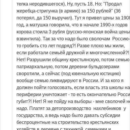
телка неродившегося). Ну, пусть 18. Но: "Продал
жеребца-стригунка (в армию) за 150 рублей" (36
потерял, да 150 выручил). Тут я привел цены за 190
год, а матушка говорила, что в начале 1990-х годов
корова стоила 3 рубля (русско-японская война цены
взвинтила). Так за что надо было сволочам Россию-
то гробить сто лет подряд?! Разве плохо мы жили,
если работали семьёй дружной и многочисленной?!
Нет! Разрушили общину крестьянскую, потом семью
патриархальную, потом деревни бульдозерами
своротили, а сейчас (под ювенальную юстицию)
вообще семью ликвидируют в России. И за кого я
должен пойти голосовать, если власть эта школы на
периферии уничтожает - то есть окончательно Росс
губит?! Нет! Я не пойду на выборы - мне сволочей н
надо. Платят за детопроизводство нахлебников у
государства, а ведь надо было давать субсидии
беспроцентные на строительство крестьянских
хозяйств в деревне с техникой, семенами и