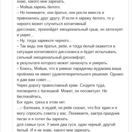
знаю, какого мне зарезать.
– Мойша зарежь белого.
– Но понимаете, они братья, они росли вместе и
привязались друг другу. И если я зарежу белого, то у
черного может случиться когнитивный
диссонанс, произойдет эмоциональный срыв, он затоскует
и умрет...
– Ну, тогда зарежьте черного...
– Так ведь они братья, ребе, и тогда белый окажется в
ситуации когнитивного диссонанса и будет испытывать
сильный эмоциональный дискомфорт,
в результате которого может зачахнуть и умереть.
– Боюсь, Мойша, что в рамках парадигмы иудаизма ваша
проблема не имеет удовлетворительного решения. Однако
я дам вам совет....
Через дорогу православный храм. Сходите туда,
поговорите с батюшкой. Может, он посоветует. Не
беспокойтесь,
Бог един, греха в этом нет.
...– Батюшка, я иудей, но ребе сказал, что Бог един и я
могу спросить совета у вас. Понимаете, завтра праздник
песах и я хотел бы зарезать
для семьи гуся. У меня два гуся, один черный, другой
белый. И я не знаю, какого мне зарезать.