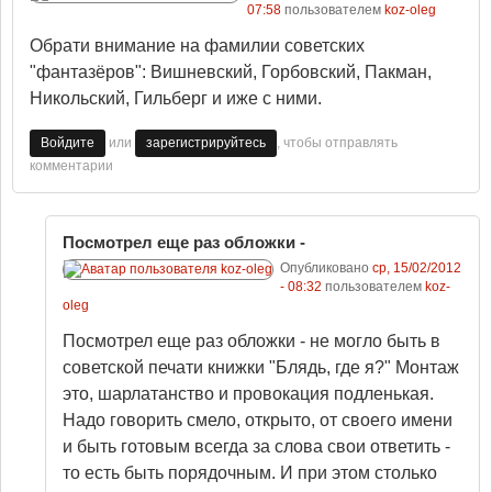
07:58
пользователем
koz-oleg
Обрати внимание на фамилии советских
"фантазёров": Вишневский, Горбовский, Пакман,
Никольский, Гильберг и иже с ними.
или
, чтобы отправлять
Войдите
зарегистрируйтесь
комментарии
Посмотрел еще раз обложки -
Опубликовано
ср, 15/02/2012
- 08:32
пользователем
koz-
oleg
Посмотрел еще раз обложки - не могло быть в
советской печати книжки "Блядь, где я?" Монтаж
это, шарлатанство и провокация подленькая.
Надо говорить смело, открыто, от своего имени
и быть готовым всегда за слова свои ответить -
то есть быть порядочным. И при этом столько