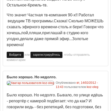
Остальное-Кремль-тв.
Что значит Частная тв-компания 90-х!! Работал
ведущим ТВ программы.Сказка! Сколько МОЖЕШЬ
схавать эфирного времени-столь и бери! Говори что
хочешь,пой,пляши,приглашай в студию кого
угодно,делали даже прямой эфир...Золотые
времена!
или
, чтобы отправлять
Войдите
зарегистрируйтесь
комментарии
Было хорошо. Но недолго.
Опубликовано
вт, 14/02/2012 -
13:43
пользователем
koz-oleg
Было хорошо. Но недолго. Бывало, по улице идёшь
- репортёр с камерой подбегает: что да как? И
говорили ведь - без репетиций, без подготовки, без