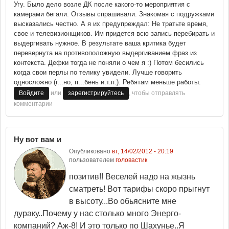
Угу. Было дело возле ДК после какого-то мероприятия с
камерами бегали. Отзывы спрашивали. Знакомая с подружками
высказались честно. А я их предупреждал: Не тратьте время,
свое и телевизионщиков. Им придется всю запись перебирать и
выдергивать нужное. В результате ваша критика будет
перевернута на противоположную выдергиванием фраз из
контекста. Дефки тогда не поняли о чем я :) Потом бесились
когда свои перлы по телику увидели. Лучше говорить
односложно (г...но, п...бень и.т.п.). Ребятам меньше работы.
или
, чтобы отправлять
Войдите
зарегистрируйтесь
комментарии
Ну вот вам и
Опубликовано
вт, 14/02/2012 - 20:19
пользователем
головастик
позитив!! Веселей надо на жызнь
сматреть! Вот тарифы скоро прыгнут
в высоту...Во обьясните мне
дураку..Почему у нас столько много Энерго-
компаний? Аж-8! И это только по Шахунье..Я