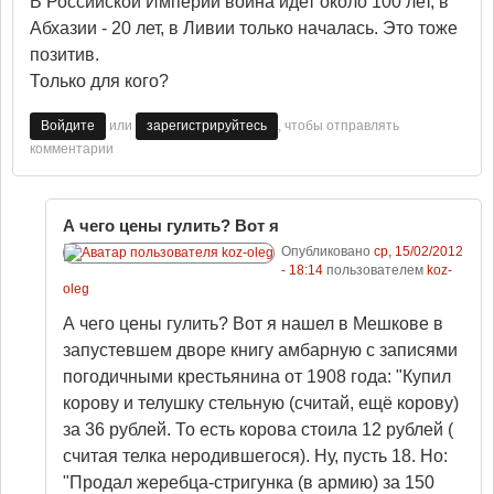
В Российской Империи война идет около 100 лет, в
Абхазии - 20 лет, в Ливии только началась. Это тоже
позитив.
Только для кого?
или
, чтобы отправлять
Войдите
зарегистрируйтесь
комментарии
А чего цены гулить? Вот я
Опубликовано
ср, 15/02/2012
- 18:14
пользователем
koz-
oleg
А чего цены гулить? Вот я нашел в Мешкове в
запустевшем дворе книгу амбарную с записями
погодичными крестьянина от 1908 года: "Купил
корову и телушку стельную (считай, ещё корову)
за 36 рублей. То есть корова стоила 12 рублей (
считая телка неродившегося). Ну, пусть 18. Но:
"Продал жеребца-стригунка (в армию) за 150