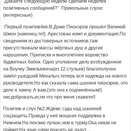
Давайте следующую неделю сделаем неделей
позитивных сообщений?" Прикольные слухи:
(интересные)
Первый позитив4ик-В Доме Пионэров прошёл Великий
Шмон (наконец-то!). Арестован комп и документация.По
сведениям из достоверных источников,там
присутствовали массы мёртвых душ и другие
нарушения. Приписки и многолетнее воровство
буджетных бабок. Одно уголовное дело возбужденное
на Внучку Эмильевича(из 12 стульев) благополучно
замял ушедший Михалыч,теперь вся надежда на нового
руководителя.Но как сказала сама шахиня пионэров,-это
дело я замну. А вам,(это она к подчинённым!)
несдобровать,если что про меня скажете!!
Позитив и слух №2.Ждёмс суда над шахиней
соцзащиты.Правда у неё мощная поддержка в
Нижнем.На пензию лучше,чем в турму.Она никак не
поймет.На зоне щёки красить не дадут....