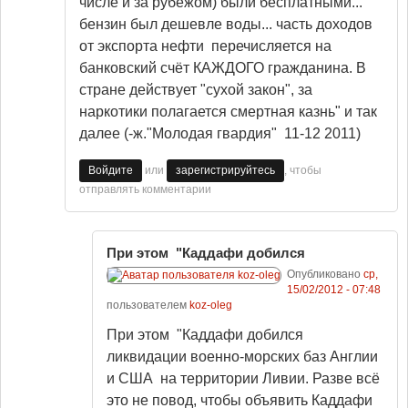
числе и за рубежом) были бесплатными...
бензин был дешевле воды... часть доходов
от экспорта нефти перечисляется на
банковский счёт КАЖДОГО гражданина. В
стране действует "сухой закон", за
наркотики полагается смертная казнь" и так
далее (-ж."Молодая гвардия" 11-12 2011)
или
, чтобы
Войдите
зарегистрируйтесь
отправлять комментарии
При этом "Каддафи добился
Опубликовано
ср,
15/02/2012 - 07:48
пользователем
koz-oleg
При этом "Каддафи добился
ликвидации военно-морских баз Англии
и США на территории Ливии. Разве всё
это не повод, чтобы объявить Каддафи