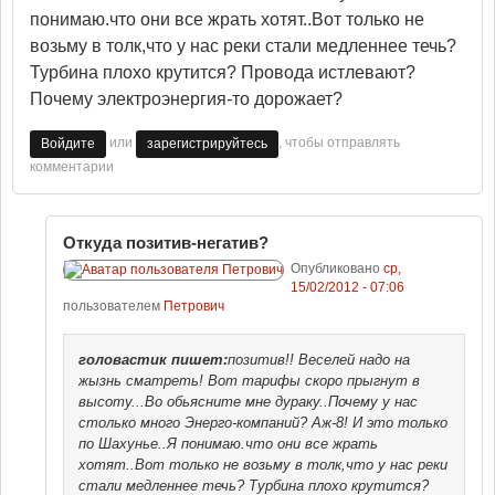
понимаю.что они все жрать хотят..Вот только не
возьму в толк,что у нас реки стали медленнее течь?
Турбина плохо крутится? Провода истлевают?
Почему электроэнергия-то дорожает?
или
, чтобы отправлять
Войдите
зарегистрируйтесь
комментарии
Откуда позитив-негатив?
Опубликовано
ср,
15/02/2012 - 07:06
пользователем
Петрович
головастик
пишет:
позитив!! Веселей надо на
жызнь сматреть! Вот тарифы скоро прыгнут в
высоту...Во обьясните мне дураку..Почему у нас
столько много Энерго-компаний? Аж-8! И это только
по Шахунье..Я понимаю.что они все жрать
хотят..Вот только не возьму в толк,что у нас реки
стали медленнее течь? Турбина плохо крутится?