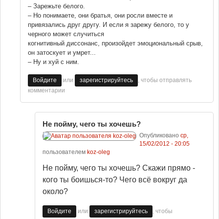
– Зарежьте белого.
– Но понимаете, они братья, они росли вместе и
привязались друг другу. И если я зарежу белого, то у
черного может случиться
когнитивный диссонанс, произойдет эмоциональный срыв,
он затоскует и умрет...
– Ну и хуй с ним.
или
, чтобы отправлять
Войдите
зарегистрируйтесь
комментарии
Не пойму, чего ты хочешь?
Опубликовано
ср,
15/02/2012 - 20:05
пользователем
koz-oleg
Не пойму, чего ты хочешь? Скажи прямо -
кого ты боишься-то? Чего всё вокруг да
около?
или
, чтобы
Войдите
зарегистрируйтесь