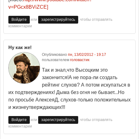
v=PGcx8BViZCE]
или
, чтобы отправлять
Войдите
зарегистрируйтесь
комментарии
Ну как же!
Опубликовано
пн, 13/02/2012 - 19:17
пользователем
головастик
Так и знал,что Высоцким это
закончится!А не пора-ли создать
рейтинг слухов? А потом искупаться в
их подтверждениях! Дыма без огня не бывает...Но
по просьбе АлексеяД, слухов-только положительных
и жизнеутверждающих!!!
или
, чтобы отправлять
Войдите
зарегистрируйтесь
комментарии