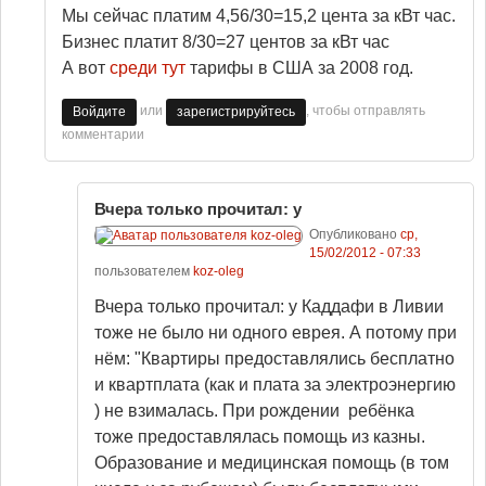
Мы сейчас платим 4,56/30=15,2 цента за кВт час.
Бизнес платит 8/30=27 центов за кВт час
А вот
среди тут
тарифы в США за 2008 год.
или
, чтобы отправлять
Войдите
зарегистрируйтесь
комментарии
Вчера только прочитал: у
Опубликовано
ср,
15/02/2012 - 07:33
пользователем
koz-oleg
Вчера только прочитал: у Каддафи в Ливии
тоже не было ни одного еврея. А потому при
нём: "Квартиры предоставлялись бесплатно
и квартплата (как и плата за электроэнергию
) не взималась. При рождении ребёнка
тоже предоставлялась помощь из казны.
Образование и медицинская помощь (в том