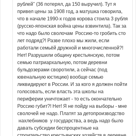
рублей" (36 потерял, да 150 выручил). Тут я
привел цены за 1908 год, а матушка говорила,
что в начале 1990-х годов корова стоила 3 рубля
(русско-японская война цены взвинтила). Так за
что надо было сволочам Россию-то гробить сто
лет подряд?! Разве плохо мы жили, если
работали семьёй дружной и многочисленной?!
Нет! Разрушили общину крестьянскую, потом
семью патриархальную, потом деревни
бульдозерами своротили, а сейчас (под
ювенальную юстицию) вообще семью
ликвидируют в России. И за кого я должен пойти
голосовать, если власть эта школы на
периферии уничтожает - то есть окончательно
Россию губит?! Нет! Я не пойду на выборы - мне
сволочей не надо. Платят за детопроизводство
нахлебников у государства, а ведь надо было
давать субсидии беспроцентные на
строительство крестьянских хозяйств в деревне