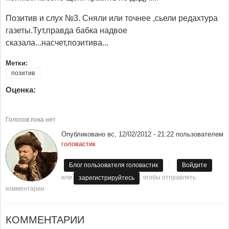
Позитив и слух №3. Сняли или точнее ,сьели редахтура
газеты.Тут,правда бабка надвое
сказала...насчет,позитива...
Метки:
позитив
Оценка:
Голосов пока нет
Опубликовано
вс, 12/02/2012 - 21:22
пользователем
головастик
Блог пользователя головастик
Войдите
или
, чтобы отправлять
зарегистрируйтесь
комментарии
КОММЕНТАРИИ