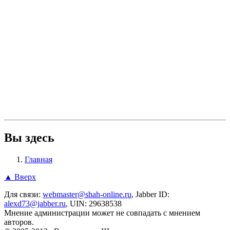
Вы здесь
Главная
▲ Вверх
Для связи:
webmaster@shah-online.ru
, Jabber ID:
alexd73@jabber.ru
, UIN: 29638538
Мнение администрации может не совпадать с мнением
авторов.