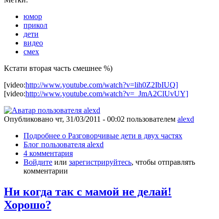
юмор
прикол
дети
видео
смех
Кстати вторая часть смешнее %)
[video:
http://www.youtube.com/watch?v=lih0Z2IbIUQ]
[video:
http://www.youtube.com/watch?v=_JmA2ClUvUY]
Опубликовано
чт, 31/03/2011 - 00:02
пользователем
alexd
Подробнее
о Разговорчивые дети в двух частях
Блог пользователя alexd
4 комментария
Войдите
или
зарегистрируйтесь
, чтобы отправлять
комментарии
Ни когда так с мамой не делай!
Хорошо?