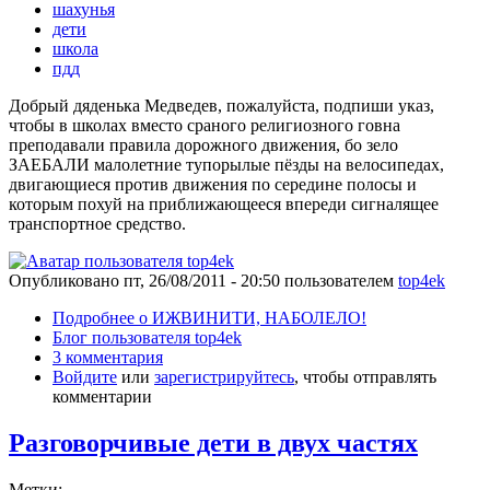
шахунья
дети
школа
пдд
Добрый дяденька Медведев, пожалуйста, подпиши указ,
чтобы в школах вместо сраного религиозного говна
преподавали правила дорожного движения, бо зело
ЗАЕБАЛИ малолетние тупорылые пёзды на велосипедах,
двигающиеся против движения по середине полосы и
которым похуй на приближающееся впереди сигналящее
транспортное средство.
Опубликовано
пт, 26/08/2011 - 20:50
пользователем
top4ek
Подробнее
о ИЖВИНИТИ, НАБОЛЕЛО!
Блог пользователя top4ek
3 комментария
Войдите
или
зарегистрируйтесь
, чтобы отправлять
комментарии
Разговорчивые дети в двух частях
Метки: