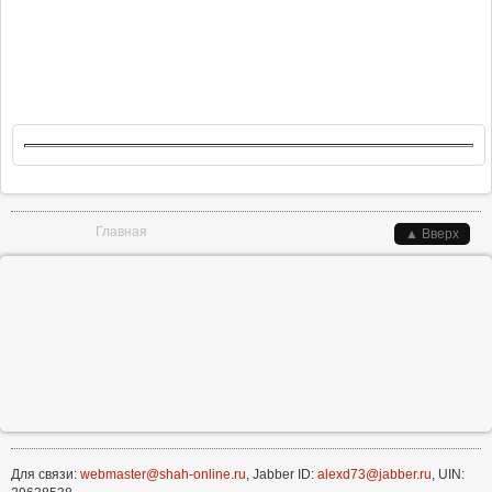
Вы здесь
Главная
▲ Вверх
Для связи:
webmaster@shah-online.ru
, Jabber ID:
alexd73@jabber.ru
, UIN: