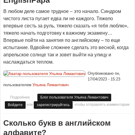
EnglishPapa
В любом деле самое трудное – это начало. Синдром
чистого листа пугает едва ли не каждого. Тяжело
впервые сесть за руль, тяжело сказать «я тебя люблю»,
тяжело начать подготовку к важному экзамену…
Впервые пойти на занятия по английскому – то еще
испытание. Вдвойне сложнее сделать это весной, когда
апрельское солнце так и зовет выйти на улицу и
наслаждаться теплом.
Опубликовано
пн,
17/04/2023 - 15:23
пользователем
Ульяна Лемантович
Подробнее
о Собраться с силами и выучить английский: мотивация от
Блог пользователя Ульяна Лемантович
EnglishPapa
или
, чтобы отправлять комментарии
Войдите
зарегистрируйтесь
Сколько букв в английском
алфавите?