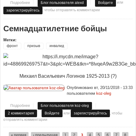
или
Подробнее
о Реакция на встречу руководства округа со СМИ (2019)
Блог пользователя alexd
Войдите
, чтобы отправлять комментарии
зарегистрируйтесь
Семнадцатилетние бойцы
Метки:
фронт
призыв
инвалид
Михаил Васильевич Логинов 1925-2013 (?)
Опубликовано
вт, 20/11/2018 - 13:33
пользователем
koz-oleg
Подробнее
о Семнадцатилетние бойцы
Блог пользователя koz-oleg
или
, чтобы
2 комментария
Войдите
зарегистрируйтесь
отправлять комментарии
« первая
‹ предыдущая
1
2
3
4
5
6
7
8