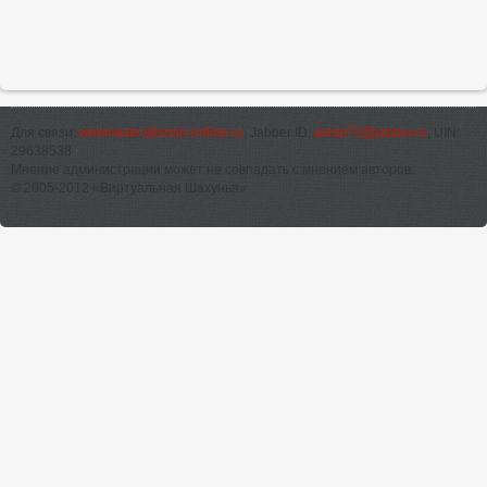
Для связи:
webmaster@shah-online.ru
, Jabber ID:
alexd73@jabber.ru
, UIN:
29638538
Мнение администрации может не совпадать с мнением авторов.
© 2005-2012 «Виртуальная Шахунья»