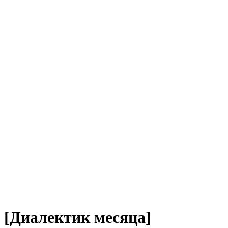
[Диалектик месяца]