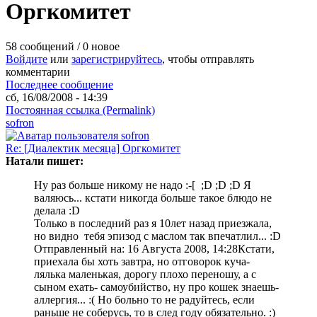
Оргкомитет
58 сообщений / 0 новое
Войдите
или
зарегистрируйтесь
, чтобы отправлять
комментарии
Последнее сообщение
сб, 16/08/2008 - 14:39
Постоянная ссылка (Permalink)
sofron
Re: [Диалектик месяца] Оргкомитет
Натали пишет:
Ну раз больше никому не надо :-[ ;D ;D ;D Я
валяюсь... кстати никогда больше такое блюдо не
делала :D
Только в последний раз я 10лет назад приезжала,
но видно тебя эпизод с маслом так впечатлил... :D
Отправленный на: 16 Августа 2008, 14:28
Кстати,
приехала бы хоть завтра, но отговорок куча-
лялька маленькая, дорогу плохо переношу, а с
сыном ехать- самоубийство, ну про кошек знаешь-
аллергия... :( Но больно то не радуйтесь, если
раньше не соберусь, то в след году обязательно. :)