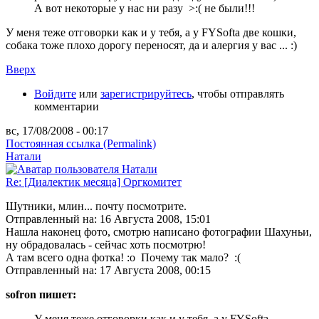
А вот некоторые у нас ни разу >:( не были!!!
У меня теже отговорки как и у тебя, а у FYSoftа две кошки,
собака тоже плохо дорогу переносят, да и алергия у вас ... :)
Вверх
Войдите
или
зарегистрируйтесь
, чтобы отправлять
комментарии
вс, 17/08/2008 - 00:17
Постоянная ссылка (Permalink)
Натали
Re: [Диалектик месяца] Оргкомитет
Шутники, млин... почту посмотрите.
Отправленный на: 16 Августа 2008, 15:01
Нашла наконец фото, смотрю написано фотографии Шахуньи,
ну обрадовалась - сейчас хоть посмотрю!
А там всего одна фотка! :o Почему так мало? :(
Отправленный на: 17 Августа 2008, 00:15
sofron пишет:
У меня теже отговорки как и у тебя, а у FYSoftа