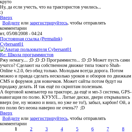
круто
Ну, да если учесть, что на трактористов учились...
:)
Вверх
Войдите
или
зарегистрируйтесь
, чтобы отправлять
комментарии
вт, 05/08/2008 - 04:24
Постоянная ссылка (Permalink)
Cybersant01
Re: Школа программистов
Ржу немагу.... ;D ;D ;D Программисто... :D ;D Может пусть сами
учатсо? Сделают на собственном движке типа токого Shah-
Online v.2.0, без обид только. Молодым всегда дорога. Потом
можно и правда сделать несколько уроков и обзоров по движкам
CMS и форумов для новичков. Может сайты потом будут на
продажу делать. И так ещё по скриптам полезным.
А бортовой компьютер на тракторе, да ещё и мп-3 система, GPS-
навигация по полю. КУУУЛ... Литые диски, двери открывались
вверх (не, ну можно и вниз, но уже не то!), забыл, карбон! Ой, а
по полю без неона наверно не очень?? ;D
Вверх
Войдите
или
зарегистрируйтесь
, чтобы отправлять
комментарии
Страницы
1
2
3
4
5
6
7
8