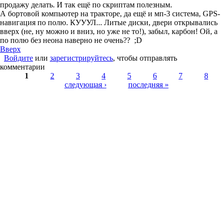
продажу делать. И так ещё по скриптам полезным.
А бортовой компьютер на тракторе, да ещё и мп-3 система, GPS-
навигация по полю. КУУУЛ... Литые диски, двери открывались
вверх (не, ну можно и вниз, но уже не то!), забыл, карбон! Ой, а
по полю без неона наверно не очень?? ;D
Вверх
Войдите
или
зарегистрируйтесь
, чтобы отправлять
комментарии
Страницы
1
2
3
4
5
6
7
8
следующая ›
последняя »