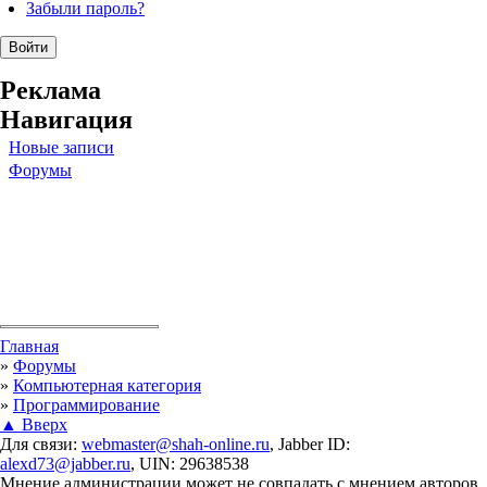
Забыли пароль?
Реклама
Навигация
Новые записи
Форумы
Вы здесь
Главная
»
Форумы
»
Компьютерная категория
»
Программирование
▲ Вверх
Для связи:
webmaster@shah-online.ru
, Jabber ID:
alexd73@jabber.ru
, UIN: 29638538
Мнение администрации может не совпадать с мнением авторов.