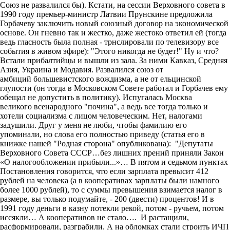
Союз не развалился бы). Кстати, на сессии Верховного совета в
1990 году премьер-министр Латвии Прунскине предложила
Горбачеву заключить новый союзный договор на экономической
основе. Он гневно так и жестко, даже жестоко ответил ей (тогда
ведь гласность была полная - трнслировали по телевизору все
события в живом эфире): "Этого никогда не будет!" Ну и что?
Встали прибалтийцы и вышли из зала. За ними Кавказ, Средняя
Азия, Украина и Модавия. Развалился союз от
амбиций большевистского вождизма, а не от ельцинской
глупости (он тогда в Московском Совете работал и Горбачев ему
обещал не допустить в политику). Испугалась Москва
великого всенародного "почина", а ведь все тогда только и
хотели социализма с лицом человеческим. Нет, налогами
задушили. Друг у меня не люби, чтобы фамилию его
упоминали, но слова его полностью приведу (статья его в
книжке нашей "Родная сторона" опубликована):
"
Д
епутаты
Верховного Совета СССР…без лишних прений приняли Закон
«О налогообложении прибыли...»… В пятом и седьмом пунктах
Постановления говорится, что если зарплата превысит 412
рублей на человека (а в кооперативах зарплаты были намного
более 1000 рублей), то с суммы превышения взимается налог в
размере, вы только подумайте, - 200 (двести) процентов! И в
1991 году деньги в казну потекли рекой, потом - ручьем, потом
иссякли… А кооперативов не стало…. И растащили,
расформировали, разграбили. А на обломках стали строить ИЧП