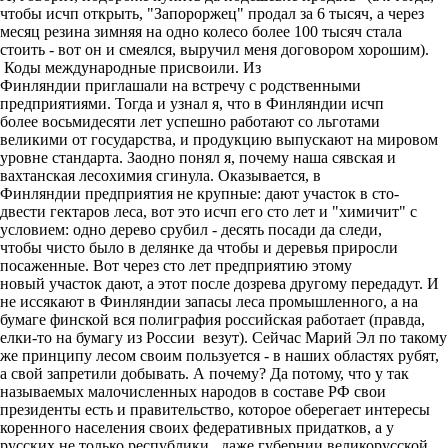
чтобы исчп открыть, "Запороржец" продал за 6 тысяч, а через
месяц резина зимняя на одно колесо более 100 тысяч стала
стоить - вот он и смеялся, выручил меня договором хорошим).
Коды международные присвоили. Из
Финляндии приглашали на встречу с родственными
предприятиями. Тогда и узнал я, что в Финляндии исчп
более восьмидесяти лет успешно работают со льготами
великими от государства, и продукцию выпускают на мировом
уровне стандарта. Заодно понял я, почему наша сявская и
вахтанская лесохимия сгинула. Оказывается, в
Финляндии предприятия не крупные: дают участок в сто-
двести гектаров леса, вот это исчп его сто лет и "химичит" с
условием: одно дерево срубил - десять посади да следи,
чтобы чисто было в делянке да чтобы и деревья приросли
посаженные. Вот через сто лет предприятию этому
новый участок дают, а этот после дозрева другому передадут. И
не иссякают в Финляндии запасы леса промышленного, а на
бумаге финской вся полиграфия российская работает (правда,
елки-то на бумагу из России везут). Сейчас Марий Эл по такому
же принципу лесом своим пользуется - в наших областях рубят,
а свой запретили добывать. А почему? Да потому, что у так
называемых малочисленных народов в составе РФ свои
президенты есть и правительство, которое оберегает интересы
коренного населения своих федеративных придатков, а у
русских не только республики, даже губернии великорусской