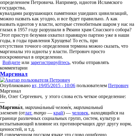
определением Петровича. Например, идиотов Исламского
государства,
кувалдами разрушающих памятники ушедших цивилизаций,
можно назвать как угодно, и все будет правильно. А как
назвать идиотов у власти, которые стенобитным шаром у нас на
глазах в 1957 году разрушали в Рязани храм Спасского собора?
Этот приступ безумия охватил правящую партию уже в наши
годы, в годы правления Хрущева! То есть, при
отсутствии точного определения термина можно сказать, что
маргиналы это идиоты у власти. Петрович просто
поскромничал в определении.
Войдите
или
зарегистрируйтесь
, чтобы отправлять
комментарии
Маргинал
Опубликовано
вт, 19/05/2015 - 10:06
пользователем
Петрович
Маргинал
Не, Олег Сергеевич, у этого слова есть четкое определение:
---
Маргина́л
,
маргина́льный челове́к
,
маргинальный
элемент
(от
лат
.
margo
—
край
) —
человек
, находящийся на
границе различных социальных групп, систем, культур и
испытывающий влияние их противоречащих друг другу норм,
ценностей, и т.д.
В современном русском языке это слово ошибочно