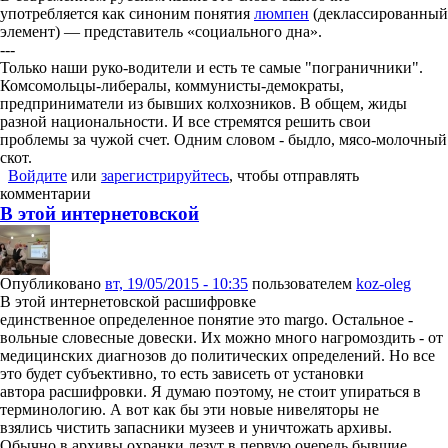
употребляется как синоним понятия
люмпен
(деклассированный
элемент) — представитель «социального дна».
---
Только наши руко-водители и есть те самые "пограничники".
Комсомольцы-либералы, коммунисты-демократы,
предприниматели из бывших колхозников. В общем, жиды
разной национальности. И все стремятся решить свои
проблемы за чужой счет. Одним словом - быдло, мясо-молочный
скот.
Войдите
или
зарегистрируйтесь
, чтобы отправлять
комментарии
В этой интернетовской
Опубликовано
вт, 19/05/2015 - 10:35
пользователем
koz-oleg
В этой интернетовской расшифровке
единственное определенное понятие это margo. Остальное -
вольные словесные довески. Их можно много нагромоздить - от
медицинских диагнозов до политических определений. Но все
это будет субъективно, то есть зависеть от установки
автора расшифровки. Я думаю поэтому, не стоит упираться в
терминологию. А вот как бы эти новые нивеляторы не
взялись чистить запасники музеев и уничтожать архивы.
Обычно в архивы охранки лезут в первую очередь бывшие