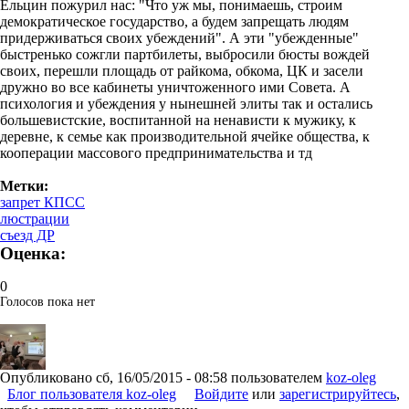
Ельцин
пожурил
нас: "Что
уж
мы
,
понимаешь
,
строим
демократическое
государство
, а
будем
запрещать
людям
придерживаться
своих
убеждений
". А эти "
убежденные
"
быстренько
сожгли
партбилеты
,
выбросили
бюсты
вождей
своих
,
перешли
площадь
от
райкома
,
обкома
,
ЦК
и
засели
дружно
во
все
кабинеты
уничтоженного
ими
Совета
. А
психология
и
убеждения
у
нынешней
элиты
так и
остались
большевистские
,
воспитанной
на
ненависти
к
мужику
, к
деревне
, к
семье
как
производительной
ячейке
общества
, к
кооперации
массового
предпринимательства
и
тд
Метки:
запрет КПСС
люстрации
съезд ДР
Оценка:
0
Голосов пока нет
Опубликовано
сб, 16/05/2015 - 08:58
пользователем
koz-oleg
Блог пользователя koz-oleg
Войдите
или
зарегистрируйтесь
,