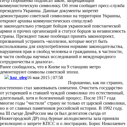
Петр Порошенко подписал закон, запрещающий
коммунистическую символику. Об этом сообщает пресс-служба
президента Украины. Данные документы запретят
демонстрацию советской символики на территории Украины,
откроют архивы коммунистических спецслужб
и законодательно утвердят бойцов украинской повстанческой
армии и прочих организаций в статусе борцов за независимость
страны. Президент также пообещал принять законопроект,
призванный устранить «коллизии, которые могут быть
использованы для злоупотребления нормами законодательства,
нарушения прав и свобод человека и гражданина, в частности,
в части свободы научных исследований и международного
сотрудничества и диалога».
Ранее сообщалось, что в Киеве на 9 станциях метро
демонтируют символы советской эпохи.
koz_oleg
16
мая 2015 | 07:58
Порошенко
, как
ни
странно
,
постепенно
стал
завоевывать
симпатии
.
Очистить
государство
от
устаревшей
и
ставшей
чуждой
символики
это
естественный
,
длительный
,
хотя
и
болезненный
процесс
.
После
1917
года
многие
годы
"
чистили
"
страну
не
только
от
царской
символики
,
но
и
от
славных
памятников
российской
истории
. В 1992
году
,
на
III
съезде
ДемРоссии
мы
(я был
делегатом
съезда
от
Нижегородской
ДР
) под
бурные
аплодисменты
зала
приняли
резолюцию
о
запрете
КПСС
и о
люстрациях
.
Борис
Николаевич