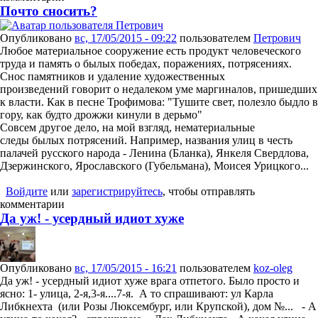
Почто сносить?
Опубликовано
вс, 17/05/2015 - 09:22
пользователем
Петрович
​Любое материальное сооружение есть продукт человеческого
труда и память о былых победах, поражениях, потрясениях.
Снос памятников и удаление художественных
произведений говорит о недалеком уме маргиналов, пришедших
к власти. Как в песне Трофимова: "Тушите свет, полезло быдло в
гору, как будто дрожжи кинули в дерьмо"
Совсем другое дело, на мой взгляд, нематериальные
следы былых потрясений. Например, названия улиц в честь
палачей русского народа - Ленина (Бланка), Янкеля Свердлова,
Дзержинского, Ярославского (Губельмана), Моисея Урицкого...
Войдите
или
зарегистрируйтесь
, чтобы отправлять
комментарии
Да уж! - усердный идиот хуже
Опубликовано
вс, 17/05/2015 - 16:21
пользователем
koz-oleg
Да уж! - усердный идиот хуже врага отпетого. Было просто и
ясно: 1- улица, 2-я,3-я....7-я. А то спрашивают: ул Карла
Либкнехта (или Розы Люксембург, или Крупской), дом №... - А