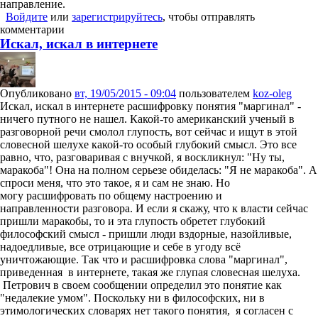
направление.
Войдите
или
зарегистрируйтесь
, чтобы отправлять
комментарии
Искал, искал в интернете
Опубликовано
вт, 19/05/2015 - 09:04
пользователем
koz-oleg
Искал, искал в интернете расшифровку понятия "маргинал" -
ничего путного не нашел. Какой-то американский ученый в
разговорной речи смолол глупость, вот сейчас и ищут в этой
словесной шелухе какой-то особый глубокий смысл. Это все
равно, что, разговаривая с внучкой, я воскликнул: "Ну ты,
маракоба"! Она на полном серьезе обиделась: "Я не маракоба". А
спроси меня, что это такое, я и сам не знаю. Но
могу расшифровать по общему настроению и
направленности разговора. И если я скажу, что к власти сейчас
пришли маракобы, то и эта глупость обретет глубокий
философский смысл - пришли люди вздорные, назойливые,
надоедливые, все отрицающие и себе в угоду всё
уничтожающие. Так что и расшифровка слова "маргинал",
приведенная в интернете, такая же глупая словесная шелуха.
Петрович в своем сообщении определил это понятие как
"недалекие умом". Поскольку ни в философских, ни в
этимологических словарях нет такого понятия, я согласен с