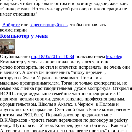
и ларьки, чтобы торговать оптом и в розницу водкой, жвачкой,
«Сникерсами». Но это уже другой разговор и к кооперации не
имеет отношения"
Войдите
или
зарегистрируйтесь
, чтобы отправлять
комментарии
Компьютер у меня
Опубликовано
пн, 18/05/2015 - 10:34
пользователем
koz-oleg
Компьютер у меня закапризничал, испугался я, что не
успею поговорить, не стал и опечатки исправлять, не очень они
и мешают. А охота бы пошевелить "эпоху перемен",
которую сейчас и Украина переживает. Пожил и я
маленько предпринимателем. Тогда не только кооперативы, но
семья как ячейка производительная духом воспрянула. Открыл я
ИСЧП - индивидуальное семейное частное предприятие. С
парнями, детьми своими, делом занялись профессиональным,
оформительством. Школы в Акатах, в Черном, в Поломе и
других местах оформляли. Счет свой был в Банке коммерческом
(потом там РКЦ был). Первый договор предложил мне
В.К.Черкасов - триста тысяч перечислил по договору за работу
нашу. Шутил все: " У тебя, Козырев, русский бизнес. - Как это? -
А, говорит, подороже купить да подешевле продать" (а я тогда,