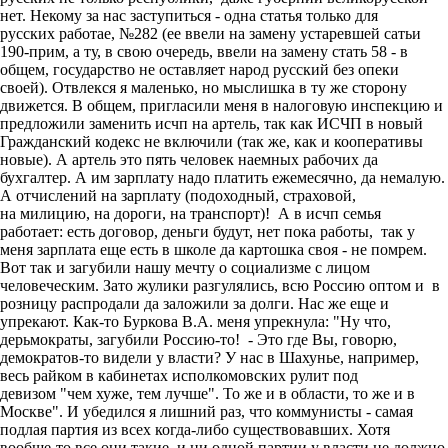
нет. Некому за нас заступиться - одна статья только для
русских работае, №282 (ее ввели на замену устаревшей сатьи
190-прим, а ту, в свою очередь, ввели на замену стать 58 - в
общем, государство не оставляет народ русский без опеки
своей). Отвлекся я маленько, но мыслишка в ту же сторону
движется. В общем, пригласили меня в налоговую инспекцию и
предложили заменить исчп на артель, так как ИСЧП в новый
Гражданский кодекс не включили (так же, как и кооперативы
новые). А артель это пять человек наемных рабочих да
бухгалтер. А им зарплату надо платить ежемесячно, да немалую.
А отчислений на зарплату (подоходный, страховой,
на милицию, на дороги, на транспорт)! А в исчп семья
работает: есть договор, деньги будут, нет пока работы, так у
меня зарплата еще есть в школе да картошка своя - не помрем.
Вот так и загубили нашу мечту о социализме с лицом
человеческим. Зато жулики разгулялись, всю Россию оптом и в
розницу распродали да заложили за долги. Нас же еще и
упрекают. Как-то Буркова В.А. меня упрекнула: "Ну что,
дерьмократы, загубили Россию-то! - Это где Вы, говорю,
демократов-то видели у власти? У нас в Шахунье, например,
весь райком в кабинетах исполкомовских рулит под
девизом "чем хуже, тем лучше". То же и в области, то же и в
Москве". И убедился я лишний раз, что коммунисты - самая
подлая партия из всех когда-либо существовавших. Хотя
вообще-то все они такие, и ни одной партии у власти не должно