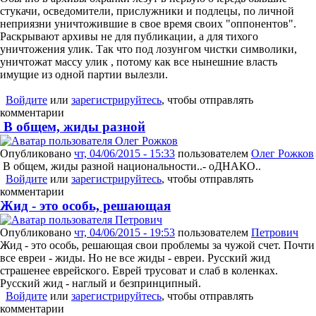
стукачи, осведомители, прислужники и подлецы, по личной
неприязни уничтожившие в свое время своих "оппонентов".
Раскрывают архивы не для публикации, а для тихого
уничтожения улик. Так что под лозунгом чистки символики,
уничтожат массу улик , потому как все нынешние власть
имущие из одной партии вылезли.
Войдите
или
зарегистрируйтесь
, чтобы отправлять
комментарии
В общем, жиды разной
Опубликовано
чт, 04/06/2015 - 15:33
пользователем
Олег Рожков
В общем, жиды разной национальности..- оДНАКО..
Войдите
или
зарегистрируйтесь
, чтобы отправлять
комментарии
Жид - это особь, решающая
Опубликовано
чт, 04/06/2015 - 19:53
пользователем
Петрович
Жид - это особь, решающая свои проблемы за чужой счет. Почти
все евреи - жиды. Но не все жиды - евреи. Русский жид
страшенее еврейского. Еврей трусоват и слаб в коленках.
Русский жид - наглый и безпринципный.
Войдите
или
зарегистрируйтесь
, чтобы отправлять
комментарии