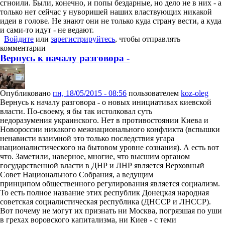
сгноили. Были, конечно, и попы бездарные, но дело не в них - а
только нет сейчас у нуворишей наших властвующих никакой
идеи в голове. Не знают они не только куда страну вести, а куда
и сами-то идут - не ведают.
Войдите
или
зарегистрируйтесь
, чтобы отправлять
комментарии
Вернусь к началу разговора -
Опубликовано
пн, 18/05/2015 - 08:56
пользователем
koz-oleg
Вернусь к началу разговора - о новых инициативах киевской
власти. По-своему, я бы так истолковал суть
недоразумения украинского. Нет в противостоянии Киева и
Новороссии никакого межнационального конфликта (вспышки
ненависти взаимной это только последствия угара
националистического на бытовом уровне сознания). А есть вот
что. Заметили, наверное, многие, что высшим органом
государственной власти в ДНР и ЛНР является Верховный
Совет Национального Собрания, а ведущим
принципом общественного регулирования является социализм.
То есть полное название этих республик Донецкая народная
советская социалистическая республика (ДНССР и ЛНССР).
Вот почему не могут их признать ни Москва, погрязшая по уши
в грехах воровского капитализма, ни Киев - с теми