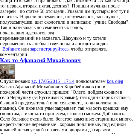
улица-то какая? - спрашиваю. - Дак Либкнехта - А какая улица-
то: первая, вторая, пятая, десятая? Пришли мужики после
лагерей - по статье 58 отсидели. Указали им пустырь: вот тут и
селитесь. Нарыли он землянок, полуземлянок, засыпушек,
полузасыпушек, щит сколотили и написали: "улица Свободы".
Так и называлась до семидесятых годов,
пока наших идеологов зуд
переименований не захватил. Шахунью и ту хотели
переименовать - неблагозвучно да и анекдоты ходят.
Войдите
или
зарегистрируйтесь
, чтобы отправлять
комментарии
Как-то Афанасий Михайлович
Опубликовано
вс, 17/05/2015 - 17:14
пользователем
koz-oleg
Как-то Афанасий Михайлович Коробейников (он в
пожарной части служил) пришел: "Олего, пойдем сходим в
село Чернушку (за Русскими Краями), там один старик остался,
бывший председатель (то ли сельсовета, то ли колхоза, не
помню). Он иконами ульи закрывает, так мы хоть крышки ему
сколотим, а иконы-то принесем, сколько сможем. Добрались.
Село большое очень было, богатое: каменных старинных много,
а крестьянские деревянные - хоромы подлинные, под единой
крышей целая усадьба с хлевами, дворами да сараями.