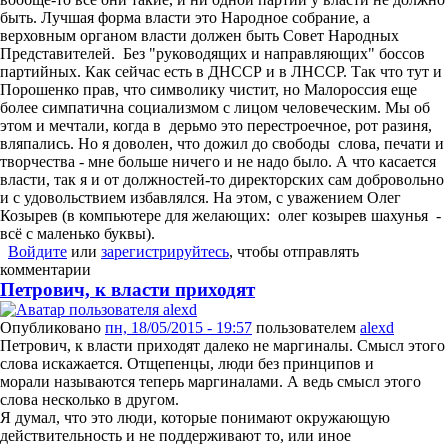
быть. Лучшая форма власти это Народное собрание, а
верховным органом власти должен быть Совет Народных
Представителей. Без "руководящих и направляющих" боссов
партийных. Как сейчас есть в ДНССР и в ЛНССР. Так что тут и
Порошенко прав, что символику чистит, но Малороссия еще
более симпатична социализмом с лицом человеческим. Мы об
этом и мечтали, когда в дерьмо это перестроечное, рот разиня,
вляпались. Но я доволен, что дожил до свободы слова, печати и
творчества - мне больше ничего и не надо было. А что касается
власти, так я и от должностей-то директорских сам добровольно
и с удовольствием избавлялся. На этом, с уважением Олег
Козырев (в компьютере для желающих: олег козырев шахунья -
всё с маленько буквы).
Войдите
или
зарегистрируйтесь
, чтобы отправлять
комментарии
Петрович, к власти приходят
Опубликовано
пн, 18/05/2015 - 19:57
пользователем
alexd
Петрович, к власти приходят далеко не маргиналы. Смысл этого
слова искажается. Отщепенцы, люди без принципов и
морали называются теперь маргиналами. А ведь смысл этого
слова несколько в другом.
Я думал, что это люди, которые понимают окружающую
действительность и не поддерживают то, или иное