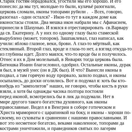
Старик гостям обрадовался, угостили мы его хорошо. И его
понесло: да мы тут, молодые-то были, кулачьё разогнали,
церковь сломали, иконы топорами рубили . - Всех, говорю,
разогнал - один остался? - Икон-то тут в каждом доме как
иконостасы стояли. Два мешка икон набрали мы с Афанасием,
принесли в Шахунью. И взялся я отреставрировать св.Варвару
да св. Екатерину. А у них по одному глазу было стамеской
вырублено (может, топором). Зашпаклевал, глаз написал, как
учили: яблоко глазное, веки, брови. А глаз-то мёртвый, как
стеклянный. Второй глаз, вроде и глаза-то нет, а взгляд откуда-то
из глубины идет. Долго маялся, что-то вроде бы и получилось.
Отнес я их в Дом молельный, в Январях тогда церковь была.
Батюшка Иоанн благословил, одобрил. Остальные иконы, дурак
я был, в музей унес (он в ДК был). И что? Вынесли иконы в
подвал, а там горячую воду прорвало, залило подвал, и иконы
осыпались, до доски оголились. Вот и подумал я: хоть бы кто-
нибудь из "замполитов" наших, не говорю, чтобы кисть в руки
взяли, а хотя бы однажды часика полтора постояли
перед иконой, всмотрелись бы в лик да подумали. Нет в
мире другого такого богатства духовного, как иконы
православные. Видел я в Венгрии в соборе готическом и
Христа мраморного с царапинкой на боку, и иконы - хороши по-
своему, но суховаты в сравнении с нашими православными. И
вот это несметное богатсво, веками наколенное, топорами да
кострами уничтожили, и праведников святых по лагерям