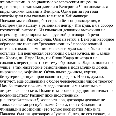
же замашками. А социализм с человеческим лицом, за
идеи которого танками давили в Венгрии и Чехословакии, я
видел своими глазами в Венгрии. Один раз за три года
службы дали нам увольнительные в Хаймашкере.
Поехали мы свободно, без строя и без сопровождения, в
Веспрем (по-нашему, в районный центр). Кто куда, а я в соборо
готический рисовать. Из гимназии девчонки выскочили на
перемену, потренироваться в русской разговорной речи
захотелось им. Разговорилиь. Оказывается, в Венгрии народное
образование никаких "революционных" преобразований
не испытывало - гимназии женская и мужская как были так и
остались. Ни венгерская революция с Бела Куном, ни Салаши,
ни Хорти, ни Имре Надь, ни Янош Кадар никогда и не
совались перестраивать систему образования. Ладно, пошел по
улице, а там мастерские ремесленные в подвальчиках домов,
пирожковые, кофейные. Обувь шьют, джинсы, куртки,
бижутерию разную производят и продают. И чего, думаю,
бунтуют, еще социализма с более человеческим лицом требуют.
Нам бы этак-то пожить. А ведь пожили и мы маленько с
лицом человеческим. Помните массовое предпринимательство
восьмидесятых? Расцвет производственных
(не потребительских!) кооперативов, договоры деловые не
только со всеми республиками Союза, но и с Западом - от
Финляндии до Японии (это только кооператив Михаила
Павлова был так договорами "увешан", что, по его словам, и