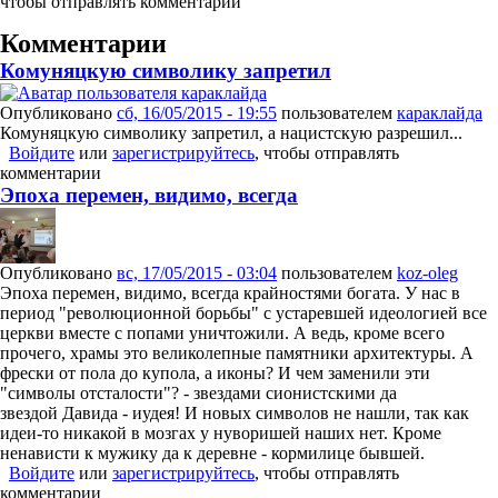
чтобы отправлять комментарии
Комментарии
Комуняцкую символику запретил
Опубликовано
сб, 16/05/2015 - 19:55
пользователем
караклайда
Комуняцкую символику запретил, а нацистскую разрешил...
Войдите
или
зарегистрируйтесь
, чтобы отправлять
комментарии
Эпоха перемен, видимо, всегда
Опубликовано
вс, 17/05/2015 - 03:04
пользователем
koz-oleg
Эпоха перемен, видимо, всегда крайностями богата. У нас в
период "революционной борьбы" с устаревшей идеологией все
церкви вместе с попами уничтожили. А ведь, кроме всего
прочего, храмы это великолепные памятники архитектуры. А
фрески от пола до купола, а иконы? И чем заменили эти
"символы отсталости"? - звездами сионистскими да
звездой Давида - иудея! И новых символов не нашли, так как
идеи-то никакой в мозгах у нуворишей наших нет. Кроме
ненависти к мужику да к деревне - кормилице бывшей.
Войдите
или
зарегистрируйтесь
, чтобы отправлять
комментарии