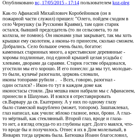
Опубликовано
вс, 17/05/2015 - 17:14
пользователем
koz-oleg
Как-то Афанасий Михайлович Коробейников (он в
пожарной части служил) пришел: "Олего, пойдем сходим в
село Чернушку (за Русскими Краями), там один старик
остался, бывший председатель (то ли сельсовета, то ли
колхоза, не помню). Он иконами ульи закрывает, так мы хоть
крышки ему сколотим, а иконы-то принесем, сколько сможем.
Добрались. Село большое очень было, богатое:
каменных старинных много, а крестьянские деревянные -
хоромы подлинные, под единой крышей целая усадьба с
хлевами, дворами да сараями. Старик гостям обрадовался,
угостили мы его хорошо. И его понесло: да мы тут, молодые-
то были, кулачьё разогнали, церковь сломали,
иконы топорами рубили . - Всех, говорю, разогнал -
один остался? - Икон-то тут в каждом доме как
иконостасы стояли. Два мешка икон набрали мы с Афанасием,
принесли в Шахунью. И взялся я отреставрировать
св.Варвару да св. Екатерину. А у них по одному глазу
было стамеской вырублено (может, топором). Зашпаклевал,
глаз написал, как учили: яблоко глазное, веки, брови. А глаз-
то мёртвый, как стеклянный. Второй глаз, вроде и глаза-
то нет, а взгляд откуда-то из глубины идет. Долго маялся, что-
то вроде бы и получилось. Отнес я их в Дом молельный, в
Январях тогда церковь была. Батюшка Иоанн благословил,