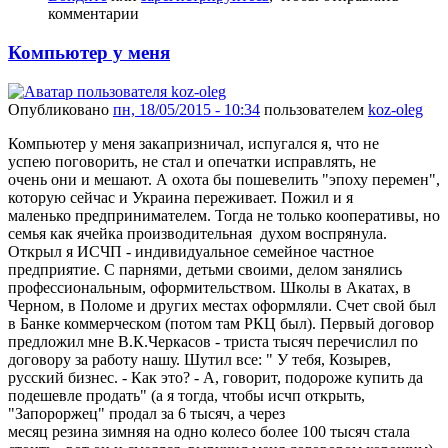
комментарии
Компьютер у меня
Опубликовано
пн, 18/05/2015 - 10:34
пользователем
koz-oleg
Компьютер у меня закапризничал, испугался я, что не
успею поговорить, не стал и опечатки исправлять, не
очень они и мешают. А охота бы пошевелить "эпоху перемен",
которую сейчас и Украина переживает. Пожил и я
маленько предпринимателем. Тогда не только кооперативы, но
семья как ячейка производительная духом воспрянула.
Открыл я ИСЧП - индивидуальное семейное частное
предприятие. С парнями, детьми своими, делом занялись
профессиональным, оформительством. Школы в Акатах, в
Черном, в Поломе и других местах оформляли. Счет свой был
в Банке коммерческом (потом там РКЦ был). Первый договор
предложил мне В.К.Черкасов - триста тысяч перечислил по
договору за работу нашу. Шутил все: " У тебя, Козырев,
русский бизнес. - Как это? - А, говорит, подороже купить да
подешевле продать" (а я тогда, чтобы исчп открыть,
"Запороржец" продал за 6 тысяч, а через
месяц резина зимняя на одно колесо более 100 тысяч стала