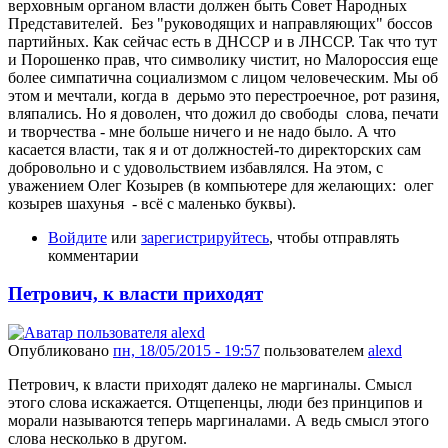
верховным органом власти должен быть Совет Народных
Представителей. Без "руководящих и направляющих" боссов
партийных. Как сейчас есть в ДНССР и в ЛНССР. Так что тут
и Порошенко прав, что символику чистит, но Малороссия еще
более симпатична социализмом с лицом человеческим. Мы об
этом и мечтали, когда в дерьмо это перестроечное, рот разиня,
вляпались. Но я доволен, что дожил до свободы слова, печати
и творчества - мне больше ничего и не надо было. А что
касается власти, так я и от должностей-то директорских сам
добровольно и с удовольствием избавлялся. На этом, с
уважением Олег Козырев (в компьютере для желающих: олег
козырев шахунья - всё с маленько буквы).
Войдите
или
зарегистрируйтесь
, чтобы отправлять
комментарии
Петрович, к власти приходят
Опубликовано
пн, 18/05/2015 - 19:57
пользователем
alexd
Петрович, к власти приходят далеко не маргиналы. Смысл
этого слова искажается. Отщепенцы, люди без принципов и
морали называются теперь маргиналами. А ведь смысл этого
слова несколько в другом.