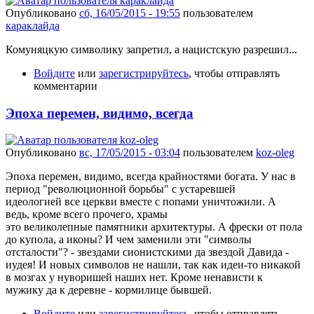
Опубликовано
сб, 16/05/2015 - 19:55
пользователем
караклайда
Комуняцкую символику запретил, а нацистскую разрешил...
Войдите
или
зарегистрируйтесь
, чтобы отправлять
комментарии
Эпоха перемен, видимо, всегда
Опубликовано
вс, 17/05/2015 - 03:04
пользователем
koz-oleg
Эпоха перемен, видимо, всегда крайностями богата. У нас в
период "революционной борьбы" с устаревшей
идеологией все церкви вместе с попами уничтожили. А
ведь, кроме всего прочего, храмы
это великолепные памятники архитектуры. А фрески от пола
до купола, а иконы? И чем заменили эти "символы
отсталости"? - звездами сионистскими да звездой Давида -
иудея! И новых символов не нашли, так как идеи-то никакой
в мозгах у нуворишей наших нет. Кроме ненависти к
мужику да к деревне - кормилице бывшей.
Войдите
или
зарегистрируйтесь
, чтобы отправлять