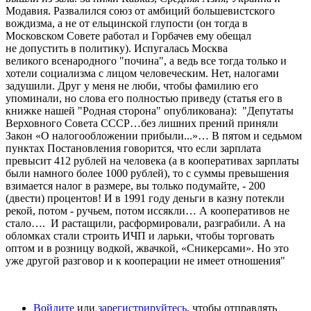
Модавия. Развалился союз от амбиций большевистского
вождизма, а не от ельцинской глупости (он тогда в
Московском Совете работал и Горбачев ему обещал
не допустить в политику). Испугалась Москва
великого всенародного "почина", а ведь все тогда только и
хотели социализма с лицом человеческим. Нет, налогами
задушили. Друг у меня не люби, чтобы фамилию его
упоминали, но слова его полностью приведу (статья его в
книжке нашей "Родная сторона" опубликована):
"
Д
епутаты
Верховного Совета СССР…без лишних прений приняли
Закон «О налогообложении прибыли...»… В пятом и седьмом
пунктах Постановления говорится, что если зарплата
превысит 412 рублей на человека (а в кооперативах зарплаты
были намного более 1000 рублей), то с суммы превышения
взимается налог в размере, вы только подумайте, - 200
(двести) процентов! И в 1991 году деньги в казну потекли
рекой, потом - ручьем, потом иссякли… А кооперативов не
стало…. И растащили, расформировали, разграбили. А на
обломках стали строить ИЧП и ларьки, чтобы торговать
оптом и в розницу водкой, жвачкой, «Сникерсами». Но это
уже другой разговор и к кооперации не имеет отношения"
Войдите
или
зарегистрируйтесь
, чтобы отправлять