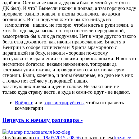
одобрил. Остальные иконы, дурак я был, в музей унес (он в
ДК был). И что? Вынесли иконы в подвал, а там горячую воду
прорвало, залило подвал, и иконы осыпались, до доски
оголились. Вот и подумал я: хоть бы кто-нибудь из
"замполитов" наших, не говорю, чтобы кисть в руки взяли, а
хотя бы однажды часика полтора постояли перед иконой,
всмотрелись бы в лик да подумали. Нет в мире другого такого
богатства духовного, как иконы православные. Видел я в
Венгрии в соборе готическом и Христа мраморного с
царапинкой на боку, и иконы - хороши по-своему,
но суховаты в сравнении с нашими православными. И вот это
несметное богатсво, веками наколенное, топорами да
кострами уничтожили, и праведников святых по лагерям
сгноили. Были, конечно, и попы бездарные, но дело не в них -
а только нет сейчас у нуворишей наших
властвующих никакой идеи в голове. Не знают они не
только куда страну вести, а куда и сами-то идут - не ведают.
Войдите
или
зарегистрируйтесь
, чтобы отправлять
комментарии
Вернусь к началу разговора -
Опубликовано
пн, 18/05/2015 - 08:56
пользователем
koz-oleg