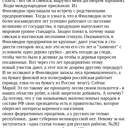
стоить - вот он и смеялся, выручил меня договором хорошим).
Коды международные присвоили. Из
Финляндии приглашали на встречу с родственными
предприятиями. Тогда и узнал я, что в Финляндии исчп
более восьмидесяти лет успешно работают со льготами
великими от государства, и продукцию выпускают на
мировом уровне стандарта. Заодно понял я, почему наша
сявская и вахтанская лесохимия сгинула. Оказывается, в
Финляндии предприятия не крупные: дают участок в сто-
двести гектаров леса, вот это исчп его сто лет и "химичит" с
условием: одно дерево срубил - десять посади да следи,
чтобы чисто было в делянке да чтобы и деревья приросли
посаженные. Вот через сто лет предприятию этому
новый участок дают, а этот после дозрева другому передадут.
И не иссякают в Финляндии запасы леса промышленного, а
на бумаге финской вся полиграфия российская работает
(правда, елки-то на бумагу из России везут). Сейчас
Марий Эл по такому же принципу лесом своим пользуется - в
наших областях рубят, а свой запретили добывать. А почему?
Да потому, что у так называемых малочисленных народов в
составе РФ свои президенты есть и правительство, которое
оберегает интересы коренного населения
своих федеративных придатков, а у русских не только
республики, даже губернии великорусской нет. Некому за нас
заступиться - одна статья только для русских работае, №282