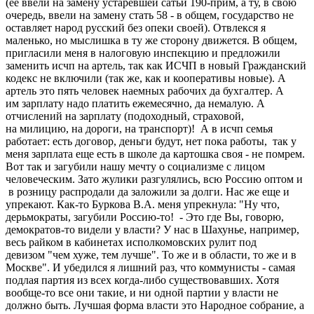
(ее ввели на замену устаревшей сатьи 190-прим, а ту, в свою
очередь, ввели на замену стать 58 - в общем, государство не
оставляет народ русский без опеки своей). Отвлекся я
маленько, но мыслишка в ту же сторону движется. В общем,
пригласили меня в налоговую инспекцию и предложили
заменить исчп на артель, так как ИСЧП в новый Гражданский
кодекс не включили (так же, как и кооперативы новые). А
артель это пять человек наемных рабочих да бухгалтер. А
им зарплату надо платить ежемесячно, да немалую. А
отчислений на зарплату (подоходный, страховой,
на милицию, на дороги, на транспорт)! А в исчп семья
работает: есть договор, деньги будут, нет пока работы, так у
меня зарплата еще есть в школе да картошка своя - не помрем.
Вот так и загубили нашу мечту о социализме с лицом
человеческим. Зато жулики разгулялись, всю Россию оптом и
в розницу распродали да заложили за долги. Нас же еще и
упрекают. Как-то Буркова В.А. меня упрекнула: "Ну что,
дерьмократы, загубили Россию-то! - Это где Вы, говорю,
демократов-то видели у власти? У нас в Шахунье, например,
весь райком в кабинетах исполкомовских рулит под
девизом "чем хуже, тем лучше". То же и в области, то же и в
Москве". И убедился я лишний раз, что коммунисты - самая
подлая партия из всех когда-либо существовавших. Хотя
вообще-то все они такие, и ни одной партии у власти не
должно быть. Лучшая форма власти это Народное собрание, а