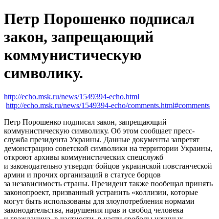
Петр Порошенко подписал
закон, запрещающий
коммунистическую
символику.
http://echo.msk.ru/news/1549394-echo.html
http://echo.msk.ru/news/1549394-echo/comments.html#comments
Петр Порошенко подписал закон, запрещающий
коммунистическую символику. Об этом сообщает пресс-
служба президента Украины. Данные документы запретят
демонстрацию советской символики на территории Украины,
откроют архивы коммунистических спецслужб
и законодательно утвердят бойцов украинской повстанческой
армии и прочих организаций в статусе борцов
за независимость страны. Президент также пообещал принять
законопроект, призванный устранить «коллизии, которые
могут быть использованы для злоупотребления нормами
законодательства, нарушения прав и свобод человека
и гражданина, в частности, в части свободы научных