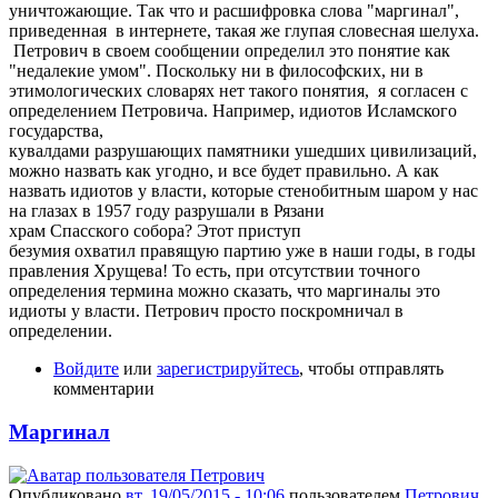
уничтожающие. Так что и расшифровка слова "маргинал",
приведенная в интернете, такая же глупая словесная шелуха.
Петрович в своем сообщении определил это понятие как
"недалекие умом". Поскольку ни в философских, ни в
этимологических словарях нет такого понятия, я согласен с
определением Петровича. Например, идиотов Исламского
государства,
кувалдами разрушающих памятники ушедших цивилизаций,
можно назвать как угодно, и все будет правильно. А как
назвать идиотов у власти, которые стенобитным шаром у нас
на глазах в 1957 году разрушали в Рязани
храм Спасского собора? Этот приступ
безумия охватил правящую партию уже в наши годы, в годы
правления Хрущева! То есть, при отсутствии точного
определения термина можно сказать, что маргиналы это
идиоты у власти. Петрович просто поскромничал в
определении.
Войдите
или
зарегистрируйтесь
, чтобы отправлять
комментарии
Маргинал
Опубликовано
вт, 19/05/2015 - 10:06
пользователем
Петрович