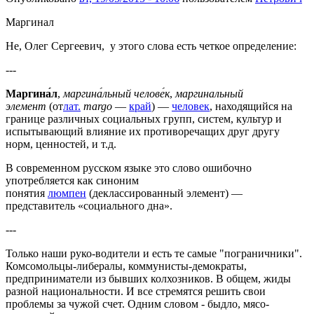
Маргинал
Не, Олег Сергеевич, у этого слова есть четкое определение:
---
Маргина́л
,
маргина́льный челове́к
,
маргинальный
элемент
(от
лат
.
margo
—
край
) —
человек
, находящийся на
границе различных социальных групп, систем, культур и
испытывающий влияние их противоречащих друг другу
норм, ценностей, и т.д.
В современном русском языке это слово ошибочно
употребляется как синоним
понятия
люмпен
(деклассированный элемент) —
представитель «социального дна».
---
Только наши руко-водители и есть те самые "пограничники".
Комсомольцы-либералы, коммунисты-демократы,
предприниматели из бывших колхозников. В общем, жиды
разной национальности. И все стремятся решить свои
проблемы за чужой счет. Одним словом - быдло, мясо-