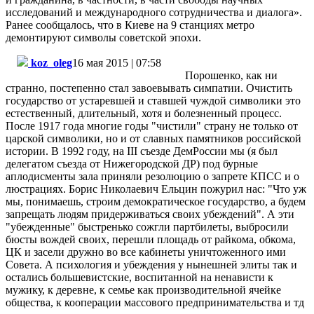
исследований и международного сотрудничества и диалога».
Ранее сообщалось, что в Киеве на 9 станциях метро
демонтируют символы советской эпохи.
koz_oleg
16
мая 2015 | 07:58
Порошенко
, как
ни
странно
,
постепенно
стал
завоевывать
симпатии
.
Очистить
государство
от
устаревшей
и
ставшей
чуждой
символики
это
естественный
,
длительный
,
хотя
и
болезненный
процесс
.
После
1917
года
многие
годы
"
чистили
"
страну
не
только
от
царской
символики
,
но
и
от
славных
памятников
российской
истории
. В 1992
году
,
на
III
съезде
ДемРоссии
мы
(я был
делегатом
съезда
от
Нижегородской
ДР
) под
бурные
аплодисменты
зала
приняли
резолюцию
о
запрете
КПСС
и о
люстрациях
.
Борис
Николаевич
Ельцин
пожурил
нас: "Что
уж
мы
,
понимаешь
,
строим
демократическое
государство
, а
будем
запрещать
людям
придерживаться
своих
убеждений
". А эти
"
убежденные
"
быстренько
сожгли
партбилеты
,
выбросили
бюсты
вождей
своих
,
перешли
площадь
от
райкома
,
обкома
,
ЦК
и
засели
дружно
во
все
кабинеты
уничтоженного
ими
Совета
. А
психология
и
убеждения
у
нынешней
элиты
так и
остались
большевистские
,
воспитанной
на
ненависти
к
мужику
, к
деревне
, к
семье
как
производительной
ячейке
общества
, к
кооперации
массового
предпринимательства
и
тд