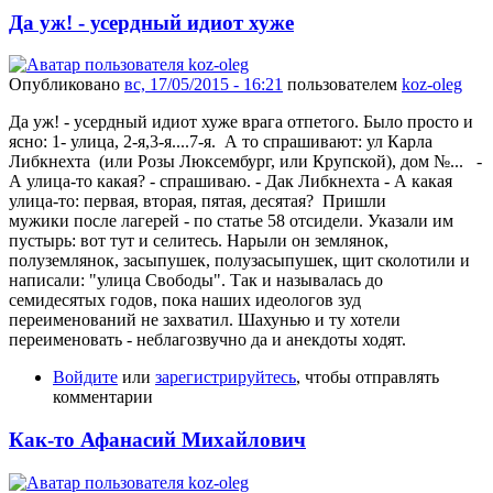
Да уж! - усердный идиот хуже
Опубликовано
вс, 17/05/2015 - 16:21
пользователем
koz-oleg
Да уж! - усердный идиот хуже врага отпетого. Было просто и
ясно: 1- улица, 2-я,3-я....7-я. А то спрашивают: ул Карла
Либкнехта (или Розы Люксембург, или Крупской), дом №... -
А улица-то какая? - спрашиваю. - Дак Либкнехта - А какая
улица-то: первая, вторая, пятая, десятая? Пришли
мужики после лагерей - по статье 58 отсидели. Указали им
пустырь: вот тут и селитесь. Нарыли он землянок,
полуземлянок, засыпушек, полузасыпушек, щит сколотили и
написали: "улица Свободы". Так и называлась до
семидесятых годов, пока наших идеологов зуд
переименований не захватил. Шахунью и ту хотели
переименовать - неблагозвучно да и анекдоты ходят.
Войдите
или
зарегистрируйтесь
, чтобы отправлять
комментарии
Как-то Афанасий Михайлович