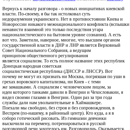
Вернусь к началу разговора - о новых инициативах киевской
власти. По-своему, я бы так истолковал суть
недоразумения украинского. Нет в противостоянии Киева и
Новороссии никакого межнационального конфликта (вспышки
ненависти взаимной это только последствия угара
националистического на бытовом уровне сознания). А есть
вот что. Заметили, наверное, многие, что высшим органом
государственной власти в ДНР и ЛНР является Верховный
Совет Национального Собрания, а ведущим
принципом общественного регулирования
является социализм. То есть полное название этих республик
Донецкая народная советская
социалистическая республика (ДНССР и ЛНССР). Вот
почему не могут их признать ни Москва, погрязшая по уши в
грехах воровского капитализма, ни Киев - с теми
же замашками. А социализм с человеческим лицом, за
идеи которого танками давили в Венгрии и Чехословакии, я
видел своими глазами в Венгрии. Один раз за три года
службы дали нам увольнительные в Хаймашкере.
Поехали мы свободно, без строя и без сопровождения, в
Веспрем (по-нашему, в районный центр). Кто куда, а я в
соборо готический рисовать. Из гимназии девчонки
выскочили на перемену, потренироваться в русской
разговорной речи захотелось им. Разговорилиь. Оказывается,