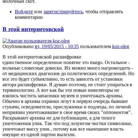
молочный скот.
Войдите
или
зарегистрируйтесь
, чтобы отправлять
комментарии
В этой интернетовской
Опубликовано
вт, 19/05/2015 - 10:35
пользователем
koz-oleg
В этой интернетовской расшифровке
единственное определенное понятие это margo. Остальное -
вольные словесные довески. Их можно много нагромоздить -
от медицинских диагнозов до политических определений. Но
все это будет субъективно, то есть зависеть от установки
автора расшифровки. Я думаю поэтому, не стоит упираться в
терминологию. А вот как бы эти новые нивеляторы не
взялись чистить запасники музеев и уничтожать архивы.
Обычно в архивы охранки лезут в первую очередь бывшие
стукачи, осведомители, прислужники и подлецы, по личной
неприязни уничтожившие в свое время своих "оппонентов".
Раскрывают архивы не для публикации, а для тихого
уничтожения улик. Так что под лозунгом чистки символики,
уничтожат массу улик , потому как все нынешние власть
имущие из одной партии вылезли.