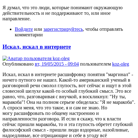
Я думал, что это люди, которые понимают окружающую
действительность и не поддерживают то, или иное
направление.
Войдите
или
зарегистрируйтесь
, чтобы отправлять
комментарии
Искал, искал в интернете
Опубликовано
вт, 19/05/2015 - 09:04
пользователем
koz-oleg
Искал, искал в интернете расшифровку понятия "маргинал" -
ничего путного не нашел. Какой-то американский ученый в
разговорной речи смолол глупость, вот сейчас и ищут в этой
словесной шелухе какой-то особый глубокий смысл. Это все
равно, что, разговаривая с внучкой, я воскликнул: "Ну ты,
маракоба"! Она на полном серьезе обиделась: "Я не маракоба".
А спроси меня, что это такое, я и сам не знаю. Но
могу расшифровать по общему настроению и
направленности разговора. И если я скажу, что к власти
сейчас пришли маракобы, то и эта глупость обретет глубокий
философский смысл - пришли люди вздорные, назойливые,
надоедливые, все отрицающие и себе в угоду всё