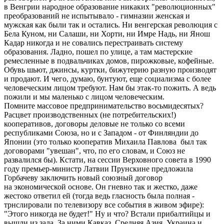
в Венгрии народное образование никаких "революционных"
преобразований не испытывало - гимназии женская и
мужская как были так и остались. Ни венгерская революция с
Бела Куном, ни Салаши, ни Хорти, ни Имре Надь, ни Янош
Кадар никогда и не совались перестраивать систему
образования. Ладно, пошел по улице, а там мастерские
ремесленные в подвальчиках домов, пирожковые, кофейные.
Обувь шьют, джинсы, куртки, бижутерию разную производят
и продают. И чего, думаю, бунтуют, еще социализма с более
человеческим лицом требуют. Нам бы этак-то пожить. А ведь
пожили и мы маленько с лицом человеческим.
Помните массовое предпринимательство восьмидесятых?
Расцвет производственных (не потребительских!)
кооперативов, договоры деловые не только со всеми
республиками Союза, но и с Западом - от Финляндии до
Японии (это только кооператив Михаила Павлова был так
договорами "увешан", что, по его словам, и Союз не
развалился бы). Кстати, на сессии Верховного совета в 1990
году премьер-министр Латвии Прунскине предложила
Горбачеву заключить новый союзный договор
на экономической основе. Он гневно так и жестко, даже
жестоко ответил ей (тогда ведь гласность была полная -
трнслировали по телевизору все события в живом эфире):
"Этого никогда не будет!" Ну и что? Встали прибалтийцы и
вышли из зала. За ними Кавказ, Средняя Азия, Украина и