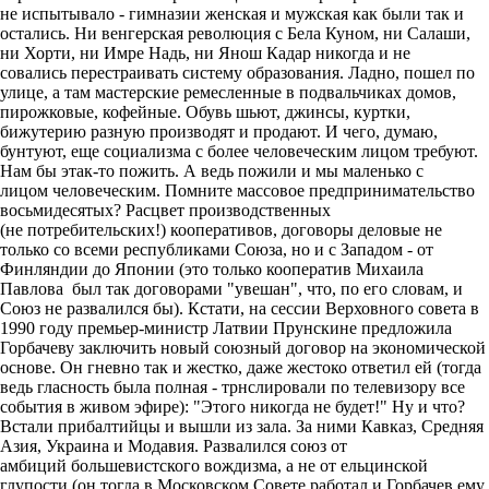
не испытывало - гимназии женская и мужская как были так и
остались. Ни венгерская революция с Бела Куном, ни Салаши,
ни Хорти, ни Имре Надь, ни Янош Кадар никогда и не
совались перестраивать систему образования. Ладно, пошел по
улице, а там мастерские ремесленные в подвальчиках домов,
пирожковые, кофейные. Обувь шьют, джинсы, куртки,
бижутерию разную производят и продают. И чего, думаю,
бунтуют, еще социализма с более человеческим лицом требуют.
Нам бы этак-то пожить. А ведь пожили и мы маленько с
лицом человеческим. Помните массовое предпринимательство
восьмидесятых? Расцвет производственных
(не потребительских!) кооперативов, договоры деловые не
только со всеми республиками Союза, но и с Западом - от
Финляндии до Японии (это только кооператив Михаила
Павлова был так договорами "увешан", что, по его словам, и
Союз не развалился бы). Кстати, на сессии Верховного совета в
1990 году премьер-министр Латвии Прунскине предложила
Горбачеву заключить новый союзный договор на экономической
основе. Он гневно так и жестко, даже жестоко ответил ей (тогда
ведь гласность была полная - трнслировали по телевизору все
события в живом эфире): "Этого никогда не будет!" Ну и что?
Встали прибалтийцы и вышли из зала. За ними Кавказ, Средняя
Азия, Украина и Модавия. Развалился союз от
амбиций большевистского вождизма, а не от ельцинской
глупости (он тогда в Московском Совете работал и Горбачев ему