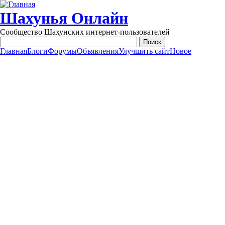
Перейти к основному содержанию
Шахунья Онлайн
Сообщество Шахунских интернет-пользователей
Главная
Блоги
Форумы
Объявления
Улучшить сайт
Новое
Main menu