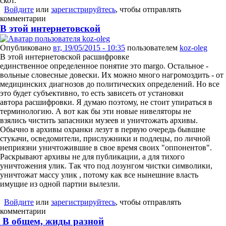
скот.
Войдите
или
зарегистрируйтесь
, чтобы отправлять
комментарии
В этой интернетовской
Опубликовано
вт, 19/05/2015 - 10:35
пользователем
koz-oleg
В этой интернетовской расшифровке
единственное определенное понятие это margo. Остальное -
вольные словесные довески. Их можно много нагромоздить - от
медицинских диагнозов до политических определений. Но все
это будет субъективно, то есть зависеть от установки
автора расшифровки. Я думаю поэтому, не стоит упираться в
терминологию. А вот как бы эти новые нивеляторы не
взялись чистить запасники музеев и уничтожать архивы.
Обычно в архивы охранки лезут в первую очередь бывшие
стукачи, осведомители, прислужники и подлецы, по личной
неприязни уничтожившие в свое время своих "оппонентов".
Раскрывают архивы не для публикации, а для тихого
уничтожения улик. Так что под лозунгом чистки символики,
уничтожат массу улик , потому как все нынешние власть
имущие из одной партии вылезли.
Войдите
или
зарегистрируйтесь
, чтобы отправлять
комментарии
В общем, жиды разной