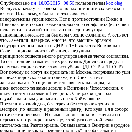
Опубликовано
пн, 18/05/2015 - 08:56
пользователем
koz-oleg
Вернусь к началу разговора - о новых инициативах киевской
власти. По-своему, я бы так истолковал суть
недоразумения украинского. Нет в противостоянии Киева и
Новороссии никакого межнационального конфликта (вспышки
ненависти взаимной это только последствия угара
националистического на бытовом уровне сознания). А есть вот
что. Заметили, наверное, многие, что высшим органом
государственной власти в ДНР и ЛНР является Верховный
Совет Национального Собрания, а ведущим
принципом общественного регулирования является социализм.
То есть полное название этих республик Донецкая народная
советская социалистическая республика (ДНССР и ЛНССР).
Вот почему не могут их признать ни Москва, погрязшая по уши
в грехах воровского капитализма, ни Киев - с теми
же замашками. А социализм с человеческим лицом, за
идеи которого танками давили в Венгрии и Чехословакии, я
видел своими глазами в Венгрии. Один раз за три года
службы дали нам увольнительные в Хаймашкере.
Поехали мы свободно, без строя и без сопровождения, в
Веспрем (по-нашему, в районный центр). Кто куда, а я в соборо
готический рисовать. Из гимназии девчонки выскочили на
перемену, потренироваться в русской разговорной речи
захотелось им. Разговорилиь. Оказывается, в Венгрии народное
образование никаких "революционных" преобразований