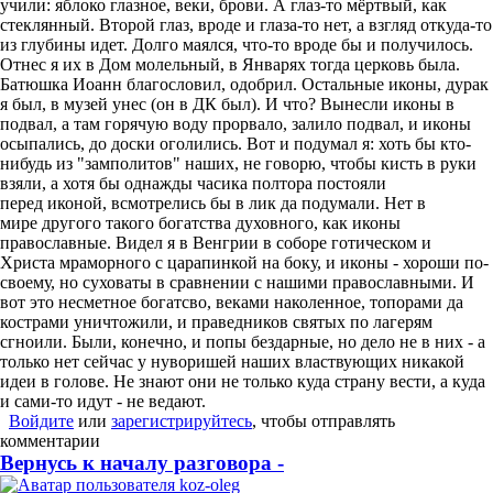
учили: яблоко глазное, веки, брови. А глаз-то мёртвый, как
стеклянный. Второй глаз, вроде и глаза-то нет, а взгляд откуда-то
из глубины идет. Долго маялся, что-то вроде бы и получилось.
Отнес я их в Дом молельный, в Январях тогда церковь была.
Батюшка Иоанн благословил, одобрил. Остальные иконы, дурак
я был, в музей унес (он в ДК был). И что? Вынесли иконы в
подвал, а там горячую воду прорвало, залило подвал, и иконы
осыпались, до доски оголились. Вот и подумал я: хоть бы кто-
нибудь из "замполитов" наших, не говорю, чтобы кисть в руки
взяли, а хотя бы однажды часика полтора постояли
перед иконой, всмотрелись бы в лик да подумали. Нет в
мире другого такого богатства духовного, как иконы
православные. Видел я в Венгрии в соборе готическом и
Христа мраморного с царапинкой на боку, и иконы - хороши по-
своему, но суховаты в сравнении с нашими православными. И
вот это несметное богатсво, веками наколенное, топорами да
кострами уничтожили, и праведников святых по лагерям
сгноили. Были, конечно, и попы бездарные, но дело не в них - а
только нет сейчас у нуворишей наших властвующих никакой
идеи в голове. Не знают они не только куда страну вести, а куда
и сами-то идут - не ведают.
Войдите
или
зарегистрируйтесь
, чтобы отправлять
комментарии
Вернусь к началу разговора -