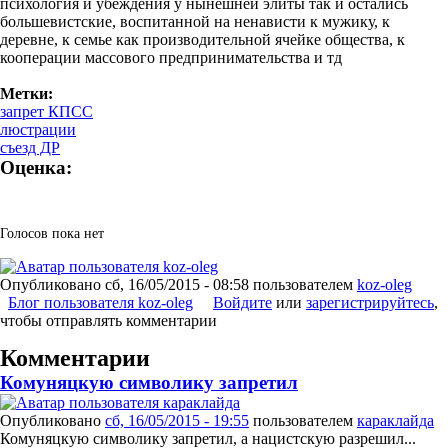
психология
и
убеждения
у
нынешней
элиты
так и
остались
большевистские
,
воспитанной
на
ненависти
к
мужику
, к
деревне
, к
семье
как
производительной
ячейке
общества
, к
кооперации
массового
предпринимательства
и
тд
Метки:
запрет КПСС
люстрации
съезд ДР
Оценка:
Голосов пока нет
Опубликовано
сб, 16/05/2015 - 08:58
пользователем
koz-oleg
Блог пользователя koz-oleg
Войдите
или
зарегистрируйтесь
,
чтобы отправлять комментарии
Комментарии
Комуняцкую символику запретил
Опубликовано
сб, 16/05/2015 - 19:55
пользователем
караклайда
Комуняцкую символику запретил, а нацистскую разрешил...