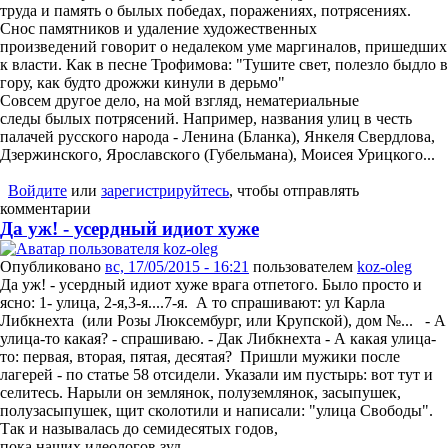
труда и память о былых победах, поражениях, потрясениях.
Снос памятников и удаление художественных
произведений говорит о недалеком уме маргиналов, пришедших
к власти. Как в песне Трофимова: "Тушите свет, полезло быдло в
гору, как будто дрожжи кинули в дерьмо"
Совсем другое дело, на мой взгляд, нематериальные
следы былых потрясений. Например, названия улиц в честь
палачей русского народа - Ленина (Бланка), Янкеля Свердлова,
Дзержинского, Ярославского (Губельмана), Моисея Урицкого...
Войдите
или
зарегистрируйтесь
, чтобы отправлять
комментарии
Да уж! - усердный идиот хуже
Опубликовано
вс, 17/05/2015 - 16:21
пользователем
koz-oleg
Да уж! - усердный идиот хуже врага отпетого. Было просто и
ясно: 1- улица, 2-я,3-я....7-я. А то спрашивают: ул Карла
Либкнехта (или Розы Люксембург, или Крупской), дом №... - А
улица-то какая? - спрашиваю. - Дак Либкнехта - А какая улица-
то: первая, вторая, пятая, десятая? Пришли мужики после
лагерей - по статье 58 отсидели. Указали им пустырь: вот тут и
селитесь. Нарыли он землянок, полуземлянок, засыпушек,
полузасыпушек, щит сколотили и написали: "улица Свободы".
Так и называлась до семидесятых годов,
пока наших идеологов зуд