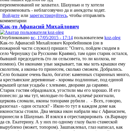
переименований не захватил. Шахунью и ту хотели
переименовать - неблагозвучно да и анекдоты ходят.
Войдите
или
зарегистрируйтесь
, чтобы отправлять
комментарии
Как-то Афанасий Михайлович
Опубликовано
вс, 17/05/2015 - 17:14
пользователем
koz-oleg
Как-то Афанасий Михайлович Коробейников (он в
пожарной части служил) пришел: "Олего, пойдем сходим в
село Чернушку (за Русскими Краями), там один старик остался,
бывший председатель (то ли сельсовета, то ли колхоза, не
помню). Он иконами ульи закрывает, так мы хоть крышки ему
сколотим, а иконы-то принесем, сколько сможем. Добрались.
Село большое очень было, богатое: каменных старинных много,
а крестьянские деревянные - хоромы подлинные, под единой
крышей целая усадьба с хлевами, дворами да сараями.
Старик гостям обрадовался, угостили мы его хорошо. И его
понесло: да мы тут, молодые-то были, кулачьё разогнали,
церковь сломали, иконы топорами рубили . - Всех, говорю,
разогнал - один остался? - Икон-то тут в каждом доме как
иконостасы стояли. Два мешка икон набрали мы с Афанасием,
принесли в Шахунью. И взялся я отреставрировать св.Варвару
да св. Екатерину. А у них по одному глазу было стамеской
вырублено (может, топором). Зашпаклевал, глаз написал, как