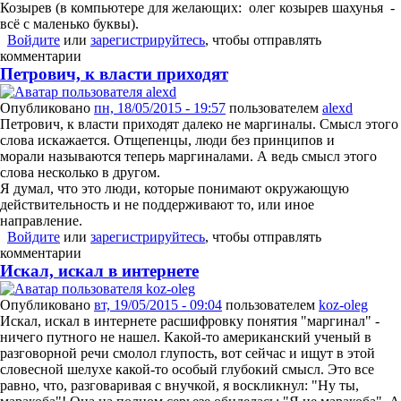
Козырев (в компьютере для желающих: олег козырев шахунья -
всё с маленько буквы).
Войдите
или
зарегистрируйтесь
, чтобы отправлять
комментарии
Петрович, к власти приходят
Опубликовано
пн, 18/05/2015 - 19:57
пользователем
alexd
Петрович, к власти приходят далеко не маргиналы. Смысл этого
слова искажается. Отщепенцы, люди без принципов и
морали называются теперь маргиналами. А ведь смысл этого
слова несколько в другом.
Я думал, что это люди, которые понимают окружающую
действительность и не поддерживают то, или иное
направление.
Войдите
или
зарегистрируйтесь
, чтобы отправлять
комментарии
Искал, искал в интернете
Опубликовано
вт, 19/05/2015 - 09:04
пользователем
koz-oleg
Искал, искал в интернете расшифровку понятия "маргинал" -
ничего путного не нашел. Какой-то американский ученый в
разговорной речи смолол глупость, вот сейчас и ищут в этой
словесной шелухе какой-то особый глубокий смысл. Это все
равно, что, разговаривая с внучкой, я воскликнул: "Ну ты,