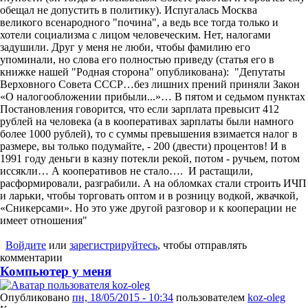
обещал не допустить в политику). Испугалась Москва
великого всенародного "почина", а ведь все тогда только и
хотели социализма с лицом человеческим. Нет, налогами
задушили. Друг у меня не люби, чтобы фамилию его
упоминали, но слова его полностью приведу (статья его в
книжке нашей "Родная сторона" опубликована):
"
Д
епутаты
Верховного Совета СССР…без лишних прений приняли Закон
«О налогообложении прибыли...»… В пятом и седьмом пунктах
Постановления говорится, что если зарплата превысит 412
рублей на человека (а в кооперативах зарплаты были намного
более 1000 рублей), то с суммы превышения взимается налог в
размере, вы только подумайте, - 200 (двести) процентов! И в
1991 году деньги в казну потекли рекой, потом - ручьем, потом
иссякли… А кооперативов не стало…. И растащили,
расформировали, разграбили. А на обломках стали строить ИЧП
и ларьки, чтобы торговать оптом и в розницу водкой, жвачкой,
«Сникерсами». Но это уже другой разговор и к кооперации не
имеет отношения"
Войдите
или
зарегистрируйтесь
, чтобы отправлять
комментарии
Компьютер у меня
Опубликовано
пн, 18/05/2015 - 10:34
пользователем
koz-oleg