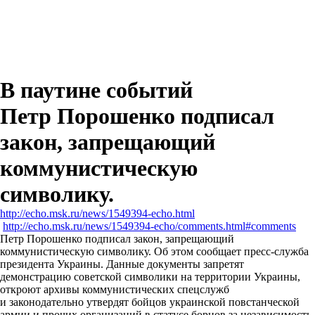
В паутине событий
Петр Порошенко подписал
закон, запрещающий
коммунистическую
символику.
http://echo.msk.ru/news/1549394-echo.html
http://echo.msk.ru/news/1549394-echo/comments.html#comments
Петр Порошенко подписал закон, запрещающий
коммунистическую символику. Об этом сообщает пресс-служба
президента Украины. Данные документы запретят
демонстрацию советской символики на территории Украины,
откроют архивы коммунистических спецслужб
и законодательно утвердят бойцов украинской повстанческой
армии и прочих организаций в статусе борцов за независимость