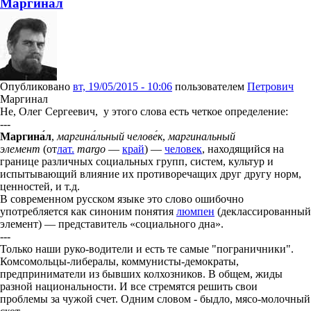
Маргинал
Опубликовано
вт, 19/05/2015 - 10:06
пользователем
Петрович
Маргинал
Не, Олег Сергеевич, у этого слова есть четкое определение:
---
Маргина́л
,
маргина́льный челове́к
,
маргинальный
элемент
(от
лат
.
margo
—
край
) —
человек
, находящийся на
границе различных социальных групп, систем, культур и
испытывающий влияние их противоречащих друг другу норм,
ценностей, и т.д.
В современном русском языке это слово ошибочно
употребляется как синоним понятия
люмпен
(деклассированный
элемент) — представитель «социального дна».
---
Только наши руко-водители и есть те самые "пограничники".
Комсомольцы-либералы, коммунисты-демократы,
предприниматели из бывших колхозников. В общем, жиды
разной национальности. И все стремятся решить свои
проблемы за чужой счет. Одним словом - быдло, мясо-молочный