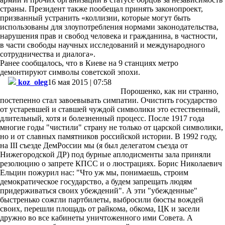
страны. Президент также пообещал принять законопроект,
призванный устранить «коллизии, которые могут быть
использованы для злоупотребления нормами законодательства,
нарушения прав и свобод человека и гражданина, в частности,
в части свободы научных исследований и международного
сотрудничества и диалога».
Ранее сообщалось, что в Киеве на 9 станциях метро
демонтируют символы советской эпохи.
koz_oleg
16
мая 2015 | 07:58
Порошенко
, как
ни
странно
,
постепенно
стал
завоевывать
симпатии
.
Очистить
государство
от
устаревшей
и
ставшей
чуждой
символики
это
естественный
,
длительный
,
хотя
и
болезненный
процесс
.
После
1917
года
многие
годы
"
чистили
"
страну
не
только
от
царской
символики
,
но
и
от
славных
памятников
российской
истории
. В 1992
году
,
на
III
съезде
ДемРоссии
мы
(я был
делегатом
съезда
от
Нижегородской
ДР
) под
бурные
аплодисменты
зала
приняли
резолюцию
о
запрете
КПСС
и о
люстрациях
.
Борис
Николаевич
Ельцин
пожурил
нас: "Что
уж
мы
,
понимаешь
,
строим
демократическое
государство
, а
будем
запрещать
людям
придерживаться
своих
убеждений
". А эти "
убежденные
"
быстренько
сожгли
партбилеты
,
выбросили
бюсты
вождей
своих
,
перешли
площадь
от
райкома
,
обкома
,
ЦК
и
засели
дружно
во
все
кабинеты
уничтоженного
ими
Совета
. А