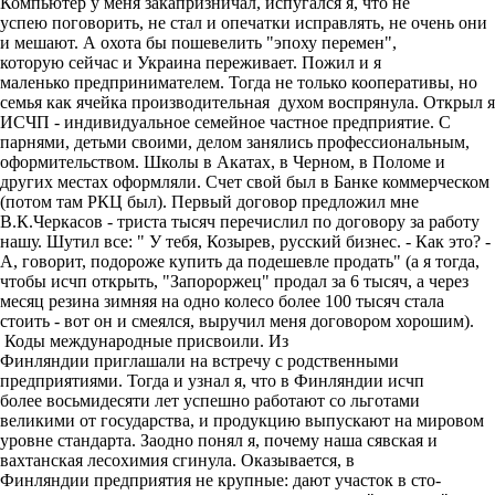
Компьютер у меня закапризничал, испугался я, что не
успею поговорить, не стал и опечатки исправлять, не очень они
и мешают. А охота бы пошевелить "эпоху перемен",
которую сейчас и Украина переживает. Пожил и я
маленько предпринимателем. Тогда не только кооперативы, но
семья как ячейка производительная духом воспрянула. Открыл я
ИСЧП - индивидуальное семейное частное предприятие. С
парнями, детьми своими, делом занялись профессиональным,
оформительством. Школы в Акатах, в Черном, в Поломе и
других местах оформляли. Счет свой был в Банке коммерческом
(потом там РКЦ был). Первый договор предложил мне
В.К.Черкасов - триста тысяч перечислил по договору за работу
нашу. Шутил все: " У тебя, Козырев, русский бизнес. - Как это? -
А, говорит, подороже купить да подешевле продать" (а я тогда,
чтобы исчп открыть, "Запороржец" продал за 6 тысяч, а через
месяц резина зимняя на одно колесо более 100 тысяч стала
стоить - вот он и смеялся, выручил меня договором хорошим).
Коды международные присвоили. Из
Финляндии приглашали на встречу с родственными
предприятиями. Тогда и узнал я, что в Финляндии исчп
более восьмидесяти лет успешно работают со льготами
великими от государства, и продукцию выпускают на мировом
уровне стандарта. Заодно понял я, почему наша сявская и
вахтанская лесохимия сгинула. Оказывается, в
Финляндии предприятия не крупные: дают участок в сто-