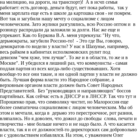
на милицию, на дороги, на транспорт)! А в исчп семья
работает: есть договор, деньги будут, нет пока работы, так у
меня зарплата еще есть в школе да картошка своя - не помрем.
Вот так и загубили нашу мечту о социализме с лицом
человеческим. Зато жулики разгулялись, всю Россию оптом и в
розницу распродали да заложили за долги. Нас же еще и
упрекают. Как-то Буркова В.А. меня упрекнула: "Ну что,
дерьмократы, загубили Россию-то! - Это где Вы, говорю,
демократов-то видели у власти? У нас в Шахунье, например,
весь райком в кабинетах исполкомовских рулит под
девизом "чем хуже, тем лучше". То же и в области, то же и в
Москве". И убедился я лишний раз, что коммунисты - самая
подлая партия из всех когда-либо существовавших. Хотя
вообще-то все они такие, и ни одной партии у власти не должно
быть. Лучшая форма власти это Народное собрание, а
верховным органом власти должен быть Совет Народных
Представителей. Без "руководящих и направляющих" боссов
партийных. Как сейчас есть в ДНССР и в ЛНССР. Так что тут и
Порошенко прав, что символику чистит, но Малороссия еще
более симпатична социализмом с лицом человеческим. Мы об
этом и мечтали, когда в дерьмо это перестроечное, рот разиня,
вляпались. Но я доволен, что дожил до свободы слова, печати и
творчества - мне больше ничего и не надо было. А что касается
власти, так я и от должностей-то директорских сам добровольно
и с удовольствием избавлялся. На этом, с уважением Олег