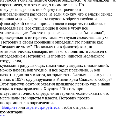
маракоба"! Она на полном серьезе обиделась: "Я не маракоба". А
спроси меня, что это такое, я и сам не знаю. Но
могу расшифровать по общему настроению и
направленности разговора. И если я скажу, что к власти сейчас
пришли маракобы, то и эта глупость обретет глубокий
философский смысл - пришли люди вздорные, назойливые,
надоедливые, все отрицающие и себе в угоду всё
уничтожающие. Так что и расшифровка слова "маргинал",
приведенная в интернете, такая же глупая словесная шелуха.
Петрович в своем сообщении определил это понятие как
"недалекие умом". Поскольку ни в философских, ни в
этимологических словарях нет такого понятия, я согласен с
определением Петровича. Например, идиотов Исламского
государства,
кувалдами разрушающих памятники ушедших цивилизаций,
можно назвать как угодно, и все будет правильно. А как
назвать идиотов у власти, которые стенобитным шаром у нас на
глазах в 1957 году разрушали в Рязани храм Спасского собора?
Этот приступ безумия охватил правящую партию уже в наши
годы, в годы правления Хрущева! То есть, при
отсутствии точного определения термина можно сказать, что
маргиналы это идиоты у власти. Петрович просто
поскромничал в определении.
Войдите
или
зарегистрируйтесь
, чтобы отправлять
комментарии