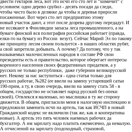
двести гектаров леса, вот это исчп его сто лет и "химичит" с
условием: одно дерево срубил - десять посади да следи,
чтобы чисто было в делянке да чтобы и деревья приросли
посаженные. Вот через сто лет предприятию этому
новый участок дают, а этот после дозрева другому передадут. И
не иссякают в Финляндии запасы леса промышленного, а на
бумаге финской вся полиграфия российская работает (правда,
елки-то на бумагу из России везут). Сейчас Марий Эл по такому
же принципу лесом своим пользуется - в наших областях рубят,
а свой запретили добывать. А почему? Да потому, что у так
называемых малочисленных народов в составе РФ свои
президенты есть и правительство, которое оберегает интересы
коренного населения своих федеративных придатков, а у
русских не только республики, даже губернии великорусской
нет. Некому за нас заступиться - одна статья только для
русских работае, №282 (ее ввели на замену устаревшей сатьи
190-прим, а ту, в свою очередь, ввели на замену стать 58 - в
общем, государство не оставляет народ русский без опеки
своей). Отвлекся я маленько, но мыслишка в ту же сторону
движется. В общем, пригласили меня в налоговую инспекцию и
предложили заменить исчп на артель, так как ИСЧП в новый
Гражданский кодекс не включили (так же, как и кооперативы
новые). А артель это пять человек наемных рабочих да
бухгалтер. А им зарплату надо платить ежемесячно, да немалую.
А отчислений на зарплату (подоходный, страховой,