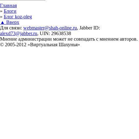
Вы здесь
Главная
»
Блоги
»
Блог koz-oleg
▲ Вверх
Для связи:
webmaster@shah-online.ru
, Jabber ID:
alexd73@jabber.ru
, UIN: 29638538
Мнение администрации может не совпадать с мнением авторов.
© 2005-2012 «Виртуальная Шахунья»