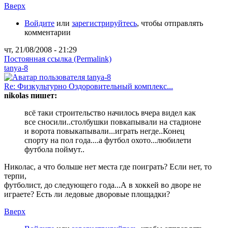
Вверх
Войдите
или
зарегистрируйтесь
, чтобы отправлять
комментарии
чт, 21/08/2008 - 21:29
Постоянная ссылка (Permalink)
tanya-8
Re: Физкультурно Оздоровительный комплекс...
nikolas пишет:
всё таки строительство начилось вчера видел как
все сносили..столбушки повкапывали на стадионе
и ворота повыкапывали...играть негде..Конец
спорту на пол года....а футбол охото...любилети
футбола поймут..
Николас, а что больше нет места где поиграть? Если нет, то
терпи,
футболист, до следующего года...А в хоккей во дворе не
играете? Есть ли ледовые дворовые площадки?
Вверх