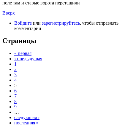
поле там и старые ворота перетащили
Вверх
Войдите
или
зарегистрируйтесь
, чтобы отправлять
комментарии
Страницы
« первая
‹ предыдущая
1
2
3
4
5
6
7
8
9
…
следующая ›
последняя »