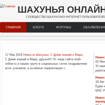
Перейти к основному содержанию
ШАХУНЬЯ ОНЛАЙ
СООБЩЕСТВО ШАХУНСКИХ ИНТЕРНЕТ-ПОЛЬЗОВАТЕЛЕ
ГЛАВНАЯ
БЛОГИ
ФОРУМЫ
ОБЪЯВЛЕНИ
Main menu
НОВОСТИ
17 Янв 2019
Новости Шахуньи: С Днём знаний и Мира
Новос
С Днем знаний и Мира, друзья!!! От лица сайта shah-
03 Июн
online.ru и наших групп в социальных сетях поздравляем
31 мая
всех учеников, а особенно первоклашек с...
работа
Новос
18 Авг
Едва н
МЧС РФ
Новос
муниц