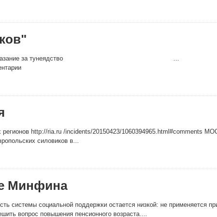
ков"
ют возродить наказание за тунеядство ...
ентарии
я
регионов http://ria.ru /incidents/20150423/1060394965.html#comments М
ропольских силовиков в...
ве Минфина
ть системы социальной поддержки остается низкой: не применяется пр
шить вопрос повышения пенсионного возраста....