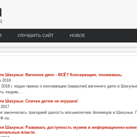
Н
Й
Я
УЛУЧШИТЬ САЙТ
НОВОЕ
ти Шахуньи: Вагонное депо - ВСЁ? Консервация, понимаешь.
 2018
 2018 г. издан приказ о консервации (закрытии) вагонного депо в Шахун
ть людям,...
ти Шахуньи: Спички детям не игрушка!
 2017
е закончилась трагедией шалость восьмилетних близнецов в Шахунье. 
 по...
ти Шахуньи: Развивать доступность музеев в информационно-комм
ипальные власти.