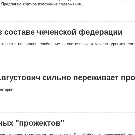
. Предлагаю краткое изложение содержания...
в составе чеченской федерации
рнете появилось сообщение о состоявшихся чечено-турецких соглашени
Августович сильно переживает п
ентарии
ных "прожектов"
ки страдают множеством недостатков. Разобщённость сооружений, сло