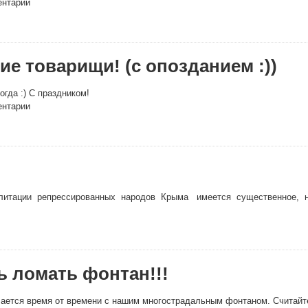
ентарии
ие товарищи! (с опозданием :))
огда :) С праздником!
ентарии
итации репрессированных народов Крыма имеется существенное, но
ь ломать фонтан!!!
учается время от времени с нашим многострадальным фонтаном. Считайте