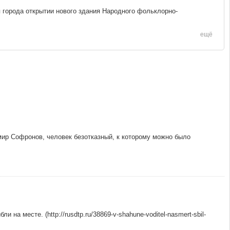
города открытии нового здания Народного фольклорно-
ещё
мир Софронов, человек безотказный, к которому можно было
а месте. (http://rusdtp.ru/38869-v-shahune-voditel-nasmert-sbil-