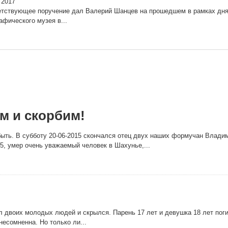
 2017
тствующее поручение дал Валерий Шанцев на прошедшем в рамках дня 
афического музея в...
м и скорбим!
 быть. В субботу 20-06-2015 скончался отец двух наших формучан Влади
15, умер очень уважаемый человек в Шахунье,...
воих молодых людей и скрылся. Парень 17 лет и девушка 18 лет погибли н
 несомненна. Но только ли...