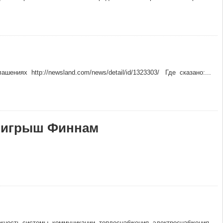
ях http://newsland.com/news/detail/id/1323303/ Где сказано:...
роигрыш Финнам
жность системы коммуникации, теплоснабжения, электроснабжения,