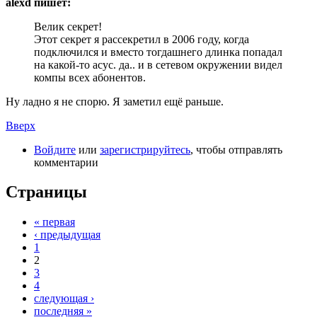
alexd пишет:
Велик секрет!
Этот секрет я рассекретил в 2006 году, когда
подключился и вместо тогдашнего длинка попадал
на какой-то асус. да.. и в сетевом окружении видел
компы всех абонентов.
Ну ладно я не спорю. Я заметил ещё раньше.
Вверх
Войдите
или
зарегистрируйтесь
, чтобы отправлять
комментарии
Страницы
« первая
‹ предыдущая
1
2
3
4
следующая ›
последняя »