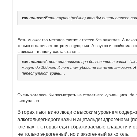
xav
пишет:
Есть случаи (редкие) что бы снять стресс вин
Есть множество методов снятия стресса без алкоголя. А алког
только сглаживает остроту ощущения. А наутро и проблема ост
в висках - в лямку охота станет...
xav
пишет:
А вот еще пример про долголетие в горах. Так
живут до 100 лет И нет там убийств на почве алкоголя. 
переступают грань....
Очень хотелось бы посмотреть на столетнего курильщика. Не
виртуально...
В горах пьют вино люди с высоким уровнем содерж
алкогольдегидрогеназы и ацетальдегидрогеназы (по
клетках, т.к. горцы едят сбраживаемые сладости и
не только эндогенный, но и экзогенный алкоголь.