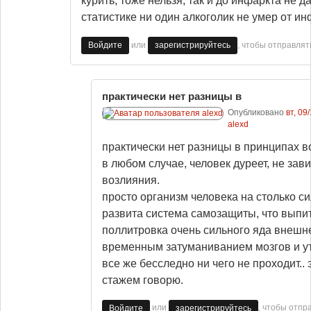
курить, тоже нельзя, так и до инфаркта не д
статистике ни один алкоголик не умер от ин
или
, чтобы отправля
Войдите
зарегистрируйтесь
практически нет разницы в
Опубликовано
вт, 09
alexd
практически нет разницы в принципах в
в любом случае, человек дуреет, не зав
возлияния.
просто организм человека на столько си
развита система самозащиты, что выпит
поллитровка очень сильного яда внешн
временным затуманиванием мозгов и у
все же бесследно ни чего не проходит.. 
стажем говорю.
или
, чтобы отпр
Войдите
зарегистрируйтесь