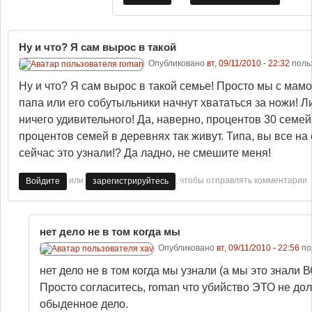
Ну и что? Я сам вырос в такой
Опубликовано
вт, 09/11/2010 - 22:32
поль
Ну и что? Я сам вырос в такой семье! Просто мы с мамо
папа или его собутыльники начнут хвататься за ножи! Л
ничего удивительного! Да, наверно, процентов 30 семей 
процентов семей в деревнях так живут. Типа, вы все на
сейчас это узнали!? Да ладно, не смешите меня!
или
, чтобы отправлять комментарии
Войдите
зарегистрируйтесь
нет дело не в том когда мы
Опубликовано
вт, 09/11/2010 - 22:56
по
нет дело не в том когда мы узнали (а мы это знали
Просто согласитесь, roman что убийство ЭТО не дол
обыденное дело.