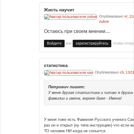
Жисть научит
Опубликовано
чт, 11
zubve
Остаюсь при своем мнении....
или
, чтобы отпр
Войдите
зарегистрируйтесь
статистика
Опубликовано
сб, 13/1
Петрович
пишет:
У меня другая статистика и читаю я других
фамилии и имена, вернее даже - Имена!
У меня тоже есть Фамилия Русского ученого Саха
раз он и открыл (ну типа инструкцию) что если в
ТО человек НИ когда не сопьется.