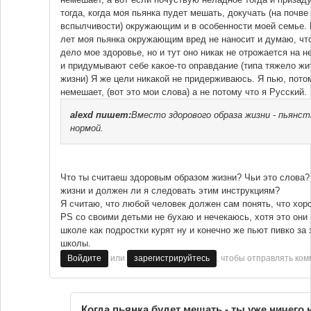
тогда, когда моя пьянка пудет мешать, докучать (на почве
вспылчивости) окружающим и в особенности моей семье. 
лет моя пьянка окружающим вред не наносит и думаю, что
дело мое здоровье, но и тут оно никак не отрожается на 
и придумывают себе какое-то оправдание (типа тяжело жит
жизни) Я же цели никакой не придерживаюсь. Я пью, потом
немешает, (вот это мои слова) а не потому что я Русский.
alexd
пишет:
Вместо здорового образа жизни - пьянс
нормой.
Что ты считаеш здоровым образом жизни? Чьи это слова?
жизни и должен ли я следовать этим инструкциям?
Я считаю, что любой человек должен сам понять, что хоро
PS со своими детьми не бухаю и нечекаюсь, хотя это они 
школе как подростки курят ну и конечно же пьют пивко за
школы.
или
, чтобы отправлять ко
Войдите
зарегистрируйтесь
Когда пьянка будет мешать - ты уже ничего