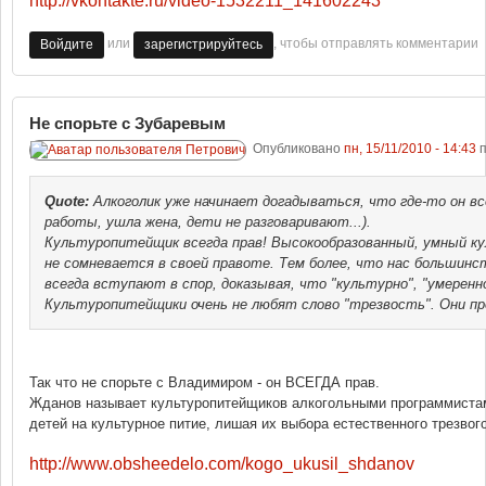
http://vkontakte.ru/video-1532211_141602243
или
, чтобы отправлять комментарии
Войдите
зарегистрируйтесь
Не спорьте с Зубаревым
Опубликовано
пн, 15/11/2010 - 14:43
п
Quote:
Алкоголик уже начинает догадываться, что где-то он вс
работы, ушла жена, дети не разговаривают...).
Культуропитейщик всегда прав! Высокообразованный, умный к
не сомневается в своей правоте. Тем более, что нас большинст
всегда вступают в спор, доказывая, что "культурно", "умеренно
Культуропитейщики очень не любят слово "трезвость". Они пр
Так что не спорьте с Владимиром - он ВСЕГДА прав.
Жданов называет культуропитейщиков алкогольными программистам
детей на культурное питие, лишая их выбора естественного трезвог
http://www.obsheedelo.com/kogo_ukusil_shdanov