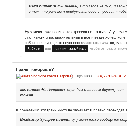
alexd
пишет:
А ты знаешь, я три года не пью, и забы
в том что раньше я придумывал себе стрессы, чтобы
Ну у меня тоже вообще-то стрессов нет, а пью...А у тебя м
стал какой-то раздражительный и все и везде хочеш успет
небоишься ли ты, что неуспееш завершить начатое, или эт
или
, чтобы отправлять ко
Войдите
зарегистрируйтесь
Грань, говоришь?
Опубликовано
сб, 27/11/2010 - 2
xav
пишет:
Но Петрович, тут (как и во всем другом) ест
тонкая.
К сожалению эту грань никто не замечает и плавно переходят 
Владимир Зубарев
пишет:
Ну у меня тоже вообще-то стр