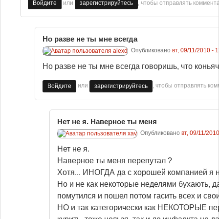
или
, чтобы отправлять коммент
Войдите
зарегистрируйтесь
Но разве не ты мне всегда
Опубликовано
вт, 09/11/2010 - 
Но разве не ты мне всегда говоришь, что коньяч
или
, чтобы отправлять ко
Войдите
зарегистрируйтесь
Нет не я. Наверное ты меня
Опубликовано
вт, 09/11/2010
Нет не я.
Наверное ты меня перепутал ?
Хотя... ИНОГДА да с хорошей компанией я н
Но и не как некоторые неделями бухають, да
помутился и пошел потом гасить всех и свои
НО и так категорически как НЕКОТОРЫЕ пе