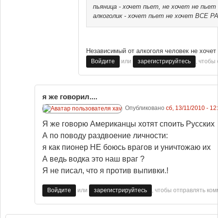
пьяница - хочет пьет, не хочет не пьет
алкоголик - хочет пьет не хочет ВСЕ Р
Независимый от алкоголя человек не хочет 
или
, чтобы
Войдите
зарегистрируйтесь
я же говорил....
Опубликовано
сб, 13/11/2010 - 12
Я же говорю Американцы хотят споить Русских
А по поводу раздвоение личности:
я как пионер НЕ боюсь врагов и уничтожаю их
А ведь водка это наш враг ?
Я не писал, что я против выпивки.!
или
, чтобы отправлять ко
Войдите
зарегистрируйтесь