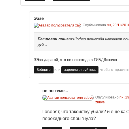
Ээээ
Опубликовано
пн, 29/11/201
Петрович
пишет:
Шофер пешехода начинает пон
руб...
ЭЭээ дарагой, это не пешехода а ГИБДДшника...
или
, чтобы отправля
Войдите
зарегистрируйтесь
не по теме...
Опубликовано
пн, 2
zubve
Говорят, что таксистку убили? и еще как
перекидного спрыгнула?