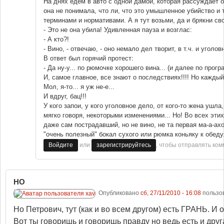
На днях едем в авто с одной дамой, которая рассуждает о
она не понимала, что ли, что это умышленное убийство и 
терминами и нормативами. А я тут возьми, да и брякни св
- Это не она убила! Удивленная пауза и возглас:
- А кто?!
- Вино, - отвечаю, - оно немало дел творит, в т.ч. и уголов
В ответ был горячий протест:
- Да ну-у... по рюмочке хорошего вина... (и далее по прогр
И, самое главное, все знают о последствиях!!!! Но каждый 
Мол, я-то... я уж не-е...
И вдруг, бац!!!
У кого запои, у кого уголовное дело, от кого-то жена ушла,
мягко говоря, некоторыми изменениями... Но! Во всех этих
даже сам пострадавший, но не вино, не та первая ма-а-ах
"очень полезный" бокал сухого или рюмка коньяку к обеду
или
, чтобы отправлять ко
Войдите
зарегистрируйтесь
НО
Опубликовано
сб, 27/11/2010 - 16:08
пользо
Но Петрович, тут (как и во всем другом) есть ГРАНЬ. И
Вот ты говоришь и говоришь правду но ведь есть и дру