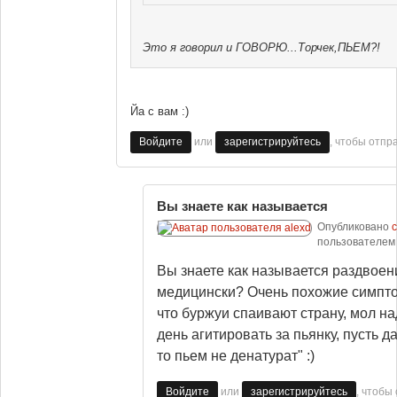
Это я говорил и ГОВОРЮ...Торчек,ПЬЕМ?!
Йа с вам :)
или
, чтобы отпр
Войдите
зарегистрируйтесь
Вы знаете как называется
Опубликовано
с
пользователе
Вы знаете как называется раздвоен
медицински? Очень похожие симпто
что буржуи спаивают страну, мол на
день агитировать за пьянку, пусть д
то пьем не денатурат" :)
или
, чтобы
Войдите
зарегистрируйтесь