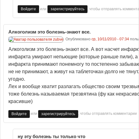
или
, чтобы отправлять коммент
Войдите
зарегистрируйтесь
Алкоголизм это болезнь-знают все.
Опубликовано
ср, 10/11/2010 - 07:34
поль
Алкоголизм это болезнь-знают все. А вот насчет инфарк
инфаркта умирают непьющие (которые раньше пили), а 
инфаркта принимают понемногу то постепенно забываю
не не принимают, а живут на таблеточках-долго не тян
угодно.
Лех и вообще хватит разлагать общество своим трезвым
тоже болезнь называемая трезвятина (фу как некрасиво
красивше)
или
, чтобы отправлять комментарии
Войдите
зарегистрируйтесь
ну эту болезнь ты только что