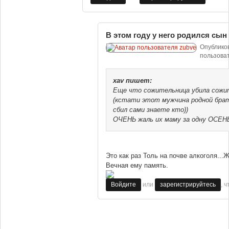
В этом году у него родился сын
Опублико
пользова
xav
пишет:
Еще что сожительница убила сожи
(кстати этот мужчина родной бра
сбил сами знаете кто))
ОЧЕНЬ жаль их маму за одну ОСЕНЬ
Это как раз Толь на почве алкоголя...
Вечная ему память.
или
, 
Войдите
зарегистрируйтесь