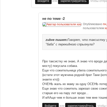
или
, чтобы отпр
Войдите
зарегистрируйтесь
не по теме -2
Опубликовано
пн,
пользователем
x
zubve
пишет:
Говорят, что таксистку 
"баба" с перекидного спрыгнула?
Про таксистку не знаю, А знаю что вроде д
мосту) покусала собака.
Еще что сожительница убила сожительного
(кстати этот мужчина родной брат Тани (ко
знаете кто))
ОЧЕНЬ жаль их маму за одну ОСЕНЬ потеря
Еще знаю что сожитель зарезал свою сож
старше его на пару лет вроде...
И вААще чем я больше знаю тем мне тошнее
или
, чтобы
Войдите
зарегистрируйтесь