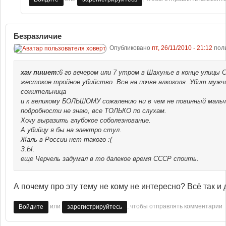
Безразличие
Опубликовано
пт, 26/11/2010 - 21:12
пол
xav
пишет:
6 го вечером или 7 утром в Шахунье в конце улицы
жестокое тройное убийство. Все на почве алкоголя. Убит мужчи
сожительница
и к великому БОЛЬШОМУ сожалению ни в чем не повинный мальч
подробности не знаю, все ТОЛЬКО по слухам.
Хочу выразить глубокое соболезнование.
А убийцу я бы на электро стул.
Жаль в России нет такого :(
З.Ы.
еще Черчель задумал в то далекое время СССР споить.
А почему про эту тему не кому не интересно? Всё так и
или
, чтобы отправлять комментарии
Войдите
зарегистрируйтесь