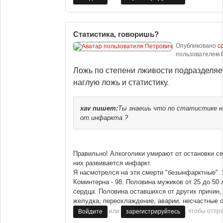
Статистика, говоришь?
Опубликовано
ср
пользователем
Ложь по степени лживости подразделяет
наглую ложь и статистику.
xav
пишет:
Ты знаешь что по статистике ни
от инфаркта ?
Правильно! Алкоголики умирают от остановки сер
них развивается инфаркт.
Я насмотрелся на эти смерти "безынфарктные".
Коминтерна - 98. Половина мужиков от 25 до 50 
сердца. Половина оставшихся от других причин, 
желудка, переохлаждение, аварии, несчастные с
или
, чтобы отпр
Войдите
зарегистрируйтесь