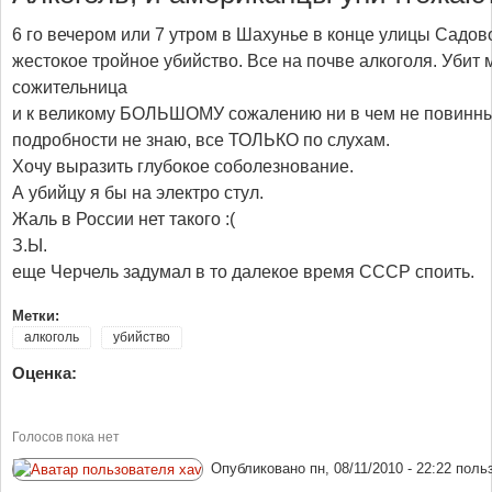
6 го вечером или 7 утром в Шахунье в конце улицы Сад
жестокое тройное убийство. Все на почве алкоголя. Убит 
сожительница
и к великому БОЛЬШОМУ сожалению ни в чем не повинный
подробности не знаю, все ТОЛЬКО по слухам.
Хочу выразить глубокое соболезнование.
А убийцу я бы на электро стул.
Жаль в России нет такого :(
З.Ы.
еще Черчель задумал в то далекое время СССР споить.
Метки:
алкоголь
убийство
Оценка:
Голосов пока нет
Опубликовано
пн, 08/11/2010 - 22:22
поль