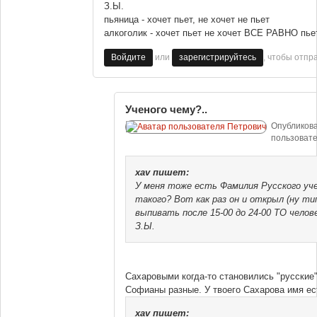
З.Ы.
пьяница - хочет пьет, не хочет не пьет
алкоголик - хочет пьет не хочет ВСЕ РАВНО пье
или
, чтобы отпр
Войдите
зарегистрируйтесь
Ученого чему?..
Опубликов
пользоват
xav
пишет:
У меня тоже есть Фамилия Русского уче
такого? Вот как раз он и открыл (ну т
выпивать после 15-00 до 24-00 ТО челов
З.Ы.
Сахаровыми когда-то становились "русские
Софианы разные. У твоего Сахарова имя ес
xav
пишет: