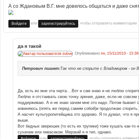
А со Ждановым В.Г. мне довелось общаться и даже снят
или
, чтобы отправлять комментарии
Войдите
зарегистрируйтесь
да я такой
Опубликовано
пн, 15/11/2010 - 15:36
Петрович
пишет:
Так что не спорьте с Владимиром - он 
Да, есть во мне эта черта....Вот и сам знаю и не люблю спорить
Люблю я отстаивать свою точку зрения, даже, если не совсем у
поддерживаю. А и не знаю зачем мне это надо. Потом бывает 
извиняюсь (опять же перед самим собой)и продолжаю спорить.
А насчет культуропитейщика это здорово. Я то думал, что я про
выше.
Вот бедных зверюшек (то есть их трупики) тоже кушать как-то 
сухачем или пивасиком. Мерзкий я я тип, однако.
или
, чтобы отправлять коммент
Войдите
зарегистрируйтесь