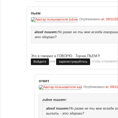
пьем
Опубликовано
вт, 09/11/2
alexd
пишет:
Но разве не ты мне всегда говориш
это здорово?
Это я говорил и ГОВОРЮ...Торчек,ПЬЕМ?!
или
, чтобы отправля
Войдите
зарегистрируйтесь
ответ
Опубликовано
вт, 09/1
zubve
пишет:
alexd
пишет:
Но разве не ты мне всегда г
выпить - это здорово?