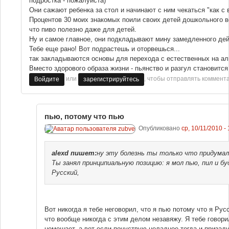
подростка - пожалуйста)
Они сажают ребенка за стол и начинают с ним чекаться "как с 
Процентов 30 моих знакомых поили своих детей дошкольного в
что пиво полезно даже для детей.
Ну и самое главное, они подкладывают мину замедленного дейс
Тебе еще рано! Вот подрастешь и оторвешься...
так закладываются основы для перехода с естественных на ал
Вместо здорового образа жизни - пьянство и разгул становится
или
, чтобы отправлять коммент
Войдите
зарегистрируйтесь
пью, потому что пью
Опубликовано
ср, 10/11/2010 -
alexd
пишет:
ну эту болезнь ты только что придумал 
Ты занял принципиальную позицию: я мол пью, пил и б
Русский,
Вот никогда я тебе неговорил, что я пью потому что я Ру
что вообще никогда с этим делом незавяжу. Я тебе говорил
немешает, а вот если почуствую неладное тогда и приза