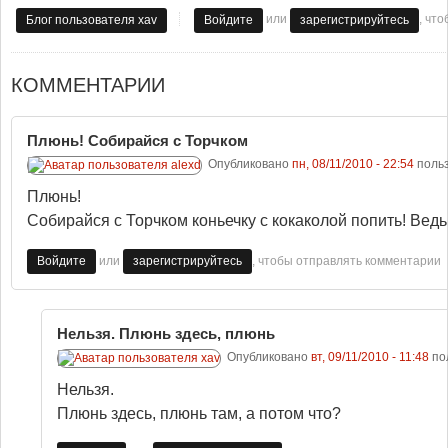
или
, чт
Блог пользователя xav
Войдите
зарегистрируйтесь
КОММЕНТАРИИ
Плюнь! Собирайся с Торчком
Опубликовано
пн, 08/11/2010 - 22:54
поль
Плюнь!
Собирайся с Торчком коньечку с кокаколой попить! Ведь 
или
, чтобы отправлять комментарии
Войдите
зарегистрируйтесь
Нельзя. Плюнь здесь, плюнь
Опубликовано
вт, 09/11/2010 - 11:48
по
Нельзя.
Плюнь здесь, плюнь там, а потом что?