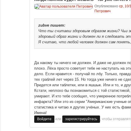
Опубликовано
ср, 10/
Петрович
zubve
пишет:
Что ты считаеш здоровым образом жизни? Чьи э
здоровый образ жизни и должен ли я следовать э
Я считаю, что любой человек должен сам понять,
Да накому ты ничего не должен. И даже не должен по
плохо. Лёха просто советует тебе не наступать на эт
дело. Если нравится - получай по лбу. Только, правд
тех граблей лет через 15. Но тогда уже ничего не сд
Придется или таблетки, или в яшшык. Или и то, и дру
Кстати, неплохо бы познакомиться с той статистикой,
умирают. И кто тебе сообщил, что умеренное потребл
инфаркта? Или это из серии "Американские ученые оп
статистика и читаю я других учёных. У них есть фами
Имена!
или
, чтобы отправля
Войдите
зарегистрируйтесь