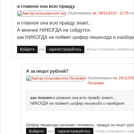
и главное она всю правду
Опубликовано
вс, 28/11/2010 - 22:35
по
и главное она всю правду знает...
А мнения НИКОГДА не сойдутся.
как НИКОГДА не поймет шофер пешехода и наоборо
или
, чтобы отправлять коммент
Войдите
зарегистрируйтесь
А за пецот рублей?
Опубликовано
пн, 29/11/20
Петрович
xav
пишет:
и главное она всю правду знает...
НИКОГДА не поймет шофер пешехода и наоборот.
Шофер пешехода начинает понимать. правда за пецот руб.
или
, чтобы отправлять ко
Войдите
зарегистрируйтесь