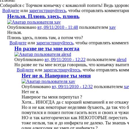
Плюнь!
Собирайся с Торчком коньечку с кокаколой попить! Ведь здорово!
Войдите
или
зарегистрируйтесь
, чтобы отправлять комментари
Нельзя. Плюнь здесь, плюнь
Опубликовано
вт, 09/11/2010 - 11:48
пользователем
xav
Нельзя.
Плюнь здесь, плюнь там, а потом что?
Войдите
или
зарегистрируйтесь
, чтобы отправлять коммен
Но разве не ты мне всегда
Опубликовано
вт, 09/11/2010 - 12:22
пользователем
alexd
Но разве не ты мне всегда говоришь, что коньячку выпить
Войдите
или
зарегистрируйтесь
, чтобы отправлять ком
Нет не я. Наверное ты меня
Опубликовано
вт, 09/11/2010 - 12:32
пользователем
xa
Нет не я.
Наверное ты меня перепутал ?
Хотя... ИНОГДА да с хорошей компанией я не откажу
Но и не как некоторые неделями бухають, да так что 
помутился и пошел потом гасить всех и своих и чужи
НО и так категорически как НЕКОТОРЫЕ перестать в
тоже нельзя, так и до инфаркта не далеко. Ты знаешь 
один алкоголик не умер от инфаркта ?