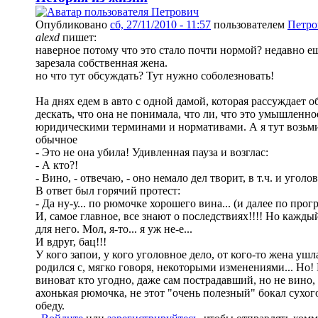
Опубликовано
сб, 27/11/2010 - 11:57
пользователем
Петро
alexd
пишет:
наверное потому что это стало почти нормой? недавно е
зарезала собственная жена.
но что тут обсуждать? Тут нужно соболезновать!
На днях едем в авто с одной дамой, которая рассуждает о
дескать, что она не понимала, что ли, что это умышленное
юридическими терминами и нормативами. А я тут возьми,
обычное
- Это не она убила! Удивленная пауза и возглас:
- А кто?!
- Вино, - отвечаю, - оно немало дел творит, в т.ч. и уголо
В ответ был горячий протест:
- Да ну-у... по рюмочке хорошего вина... (и далее по прог
И, самое главное, все знают о последствиях!!!! Но каждый
для него. Мол, я-то... я уж не-е...
И вдруг, бац!!!
У кого запои, у кого уголовное дело, от кого-то жена ушл
родился с, мягко говоря, некоторыми изменениями... Но! 
виноват кто угодно, даже сам пострадавший, но не вино, 
ахонькая рюмочка, не этот "очень полезный" бокал сухог
обеду.