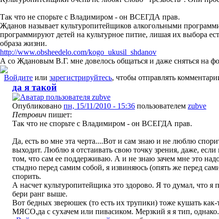
Так что не спорьте с Владимиром - он ВСЕГДА прав.
Жданов называет культуропитейщиков алкогольными программис
программируют детей на культурное питие, лишая их выбора ест
образа жизни.
http://www.obsheedelo.com/kogo_ukusil_shdanov
А со Ждановым В.Г. мне довелось общаться и даже сняться на фо
Войдите
или
зарегистрируйтесь
, чтобы отправлять комментари
да я такой
Опубликовано
пн, 15/11/2010 - 15:36
пользователем
zubve
Петрович
пишет:
Так что не спорьте с Владимиром - он ВСЕГДА прав.
Да, есть во мне эта черта....Вот и сам знаю и не люблю спорит
выходит. Люблю я отстаивать свою точку зрения, даже, если 
том, что сам ее поддерживаю. А и не знаю зачем мне это над
стыдно перед самим собой, я извиняюсь (опять же перед са
спорить.
А насчет культуропитейщика это здорово. Я то думал, что я 
бери ранг выше.
Вот бедных зверюшек (то есть их трупики) тоже кушать как-то
МЯСО,да с сухачем или пивасиком. Мерзкий я я тип, однако.