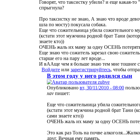
Говорят, что таксистку убили? и еще какая-то 
спрыгнула?
Про таксистку не знаю, А знаю что вроде дево
шла по мосту) покусала собака.
Еще что сожительница убила сожительного м
(кстати этот мужчина родной брат Тани (кото
знаете кто))
ОЧЕНЬ жаль их маму за одну ОСЕНЬ потерять 
Еще знаю что сожитель зарезал свою сожит
старше его на пару лет вроде...
И вААще чем я больше знаю тем мне тошнее ст
Войдите
или
зарегистрируйтесь
, чтобы отпр
В этом году у него родился сын
Опубликовано
вт, 30/11/2010 - 08:00
пользо
xav
пишет:
Еще что сожительница убила сожительно
(кстати этот мужчина родной брат Тани (к
сами знаете кто))
ОЧЕНЬ жаль их маму за одну ОСЕНЬ потеря
Это как раз Толь на почве алкоголя...Жал
друг. Вечная ему память.