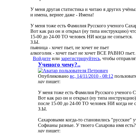
У меня другая статистика и читаю я других учёны
и имена, вернее даже - Имена!
У меня тоже есть Фамилия Русского ученого Сахар
Вот как раз он и открыл (ну типа инструкцию) чт
15-00 до 24-00 ТО человек НИ когда не сопьется.
З.Ы.
пьяница - хочет пьет, не хочет не пьет
алкоголик - хочет пьет не хочет ВСЕ РАВНО пьет.
Войдите
или
зарегистрируйтесь
, чтобы отправл
Ученого чему?..
Опубликовано
вс, 14/11/2010 - 08:12
пользоват
xav
пишет:
У меня тоже есть Фамилия Русского ученого Са
Вот как раз он и открыл (ну типа инструкцию)
после 15-00 до 24-00 ТО человек НИ когда не с
З.Ы.
Сахаровыми когда-то становились "русские"
Софианы разные. У твоего Сахарова имя есть?
xav
пишет: