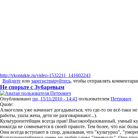
http://vkontakte.ru/video-1532211_141602243
Войдите
или
зарегистрируйтесь
, чтобы отправлять комментари
Не спорьте с Зубаревым
Опубликовано
пн, 15/11/2010 - 14:43
пользователем
Петрович
Quote:
Алкоголик уже начинает догадываться, что где-то он всё-таки не
работы, ушла жена, дети не разговаривают...).
Культуропитейщик всегда прав! Высокообразованный, умный к
никогда не сомневается в своей правоте. Тем более, что нас боль
Они всегда вступают в спор, доказывая, что "культурно", "умере
Культуропитейщики очень не любят слово "трезвость". Они прос