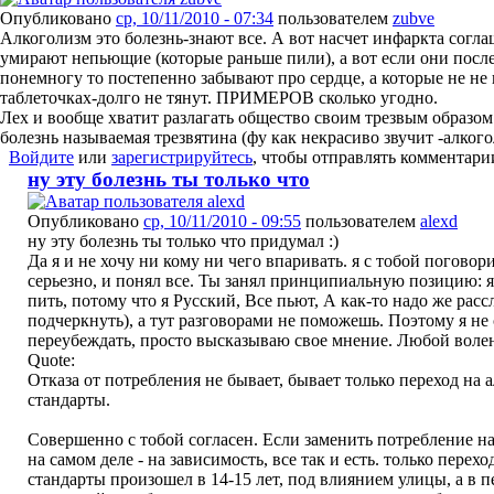
Опубликовано
ср, 10/11/2010 - 07:34
пользователем
zubve
Алкоголизм это болезнь-знают все. А вот насчет инфаркта согл
умирают непьющие (которые раньше пили), а вот если они пос
понемногу то постепенно забывают про сердце, а которые не не
таблеточках-долго не тянут. ПРИМЕРОВ сколько угодно.
Лех и вообще хватит разлагать общество своим трезвым образом
болезнь называемая трезвятина (фу как некрасиво звучит -алког
Войдите
или
зарегистрируйтесь
, чтобы отправлять комментари
ну эту болезнь ты только что
Опубликовано
ср, 10/11/2010 - 09:55
пользователем
alexd
ну эту болезнь ты только что придумал :)
Да я и не хочу ни кому ни чего впаривать. я с тобой поговор
серьезно, и понял все. Ты занял принципиальную позицию: я
пить, потому что я Русский, Все пьют, А как-то надо же рас
подчеркнуть), а тут разговорами не поможешь. Поэтому я не
переубеждать, просто высказываю свое мнение. Любой волен
Quote:
Отказа от потребления не бывает, бывает только переход на 
стандарты.
Совершенно с тобой согласен. Если заменить потребление на 
на самом деле - на зависимость, все так и есть. только перех
стандарты произошел в 14-15 лет, под влиянием улицы, а в 