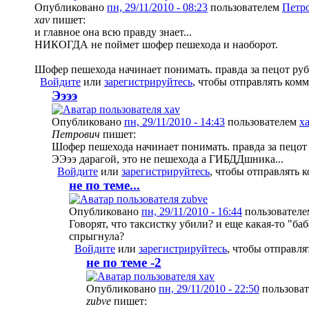
Опубликовано
пн, 29/11/2010 - 08:23
пользователем
Петр
xav
пишет:
и главное она всю правду знает...
НИКОГДА не поймет шофер пешехода и наоборот.
Шофер пешехода начинает понимать. правда за пецот руб.
Войдите
или
зарегистрируйтесь
, чтобы отправлять ком
Ээээ
Опубликовано
пн, 29/11/2010 - 14:43
пользователем
x
Петрович
пишет:
Шофер пешехода начинает понимать. правда за пецот 
ЭЭээ дарагой, это не пешехода а ГИБДДшника...
Войдите
или
зарегистрируйтесь
, чтобы отправлять 
не по теме...
Опубликовано
пн, 29/11/2010 - 16:44
пользовател
Говорят, что таксистку убили? и еще какая-то "ба
спрыгнула?
Войдите
или
зарегистрируйтесь
, чтобы отправл
не по теме -2
Опубликовано
пн, 29/11/2010 - 22:50
пользова
zubve
пишет: