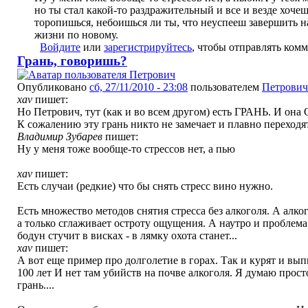
но ты стал какой-то раздражительный и все и везде хочеш
торопишься, небоишься ли ты, что неуспееш завершить на
жизни по новому.
Войдите
или
зарегистрируйтесь
, чтобы отправлять ком
Грань, говоришь?
Опубликовано
сб, 27/11/2010 - 23:08
пользователем
Петрович
xav
пишет:
Но Петрович, тут (как и во всем другом) есть ГРАНЬ. И она
К сожалению эту грань никто не замечает и плавно переходя
Владимир Зубарев
пишет:
Ну у меня тоже вообще-то стрессов нет, а пью
xav
пишет:
Есть случаи (редкие) что бы снять стресс вино нужно.
Есть множество методов снятия стресса без алкоголя. А алког
а только сглаживает остроту ощущения. А наутро и проблема 
бодун стучит в висках - в лямку охота станет...
xav
пишет:
А вот еще пример про долголетие в горах. Так и курят и вы
100 лет И нет там убийств на почве алкоголя. Я думаю прос
грань....