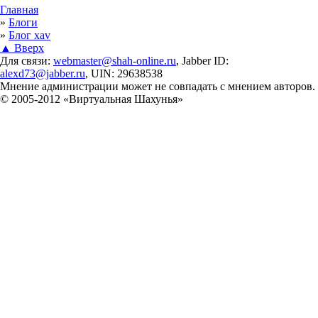
Вы здесь
Главная
»
Блоги
»
Блог xav
▲ Вверх
Для связи:
webmaster@shah-online.ru
, Jabber ID:
alexd73@jabber.ru
, UIN: 29638538
Мнение администрации может не совпадать с мнением авторов.
© 2005-2012 «Виртуальная Шахунья»