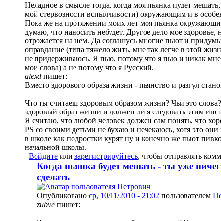
Неладное в смысле тогда, когда моя пьянка пудет мешать,
мой стервозности вспылчивости) окружающим и в особен
Пока же на протяжении моих лет моя пьянка окружающим
думаю, что наносить небудет. Другое дело мое здоровье, 
отрожается на нем. Да соглашусь многие пьют и придумы
оправдание (типа тяжело жить, мне так легче в этой жиз
не придерживаюсь. Я пью, потому что я пью и никак мне 
мои слова) а не потому что я Русский.
alexd
пишет:
Вместо здорового образа жизни - пьянство и разгул стан
Что ты считаеш здоровым образом жизни? Чьи это слова
здоровый образ жизни и должен ли я следовать этим инс
Я считаю, что любой человек должен сам понять, что хоро
PS со своими детьми не бухаю и нечекаюсь, хотя это они 
в школе как подростки курят ну и конечно же пьют пивко
начальной школы.
Войдите
или
зарегистрируйтесь
, чтобы отправлять ком
Когда пьянка будет мешать - ты уже ниче
сделать
Опубликовано
ср, 10/11/2010 - 21:02
пользователем
Пе
zubve
пишет: