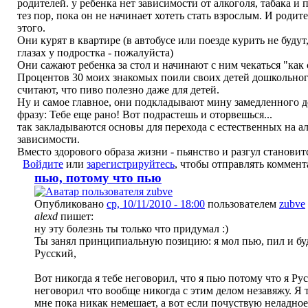
родителей. у ребенка нет зависимости от алкоголя, табака и
тез пор, пока он не начинает хотеть стать взрослым. И родит
этого.
Они курят в квартире (в автобусе или поезде курить не будут,
глазах у подростка - пожалуйста)
Они сажают ребенка за стол и начинают с ним чекаться "как 
Процентов 30 моих знакомых поили своих детей дошкольног
считают, что пиво полезно даже для детей.
Ну и самое главное, они подкладывают мину замедленного де
фразу: Тебе еще рано! Вот подрастешь и оторвешься...
так закладываются основы для перехода с естественных на а
зависимости.
Вместо здорового образа жизни - пьянство и разгул становит
Войдите
или
зарегистрируйтесь
, чтобы отправлять коммен
пью, потому что пью
Опубликовано
ср, 10/11/2010 - 18:00
пользователем
zubve
alexd
пишет:
ну эту болезнь ты только что придумал :)
Ты занял принципиальную позицию: я мол пью, пил и буд
Русский,
Вот никогда я тебе неговорил, что я пью потому что я Ру
неговорил что вообще никогда с этим делом незавяжу. Я т
мне пока никак немешает, а вот если почуствую неладное