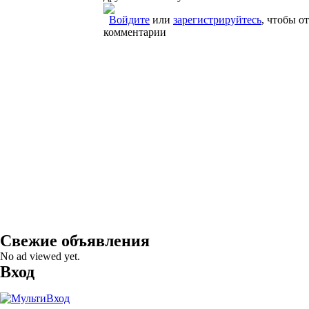
Войдите
или
зарегистрируйтесь
, чтобы о
комментарии
Свежие объявления
No ad viewed yet.
Вход