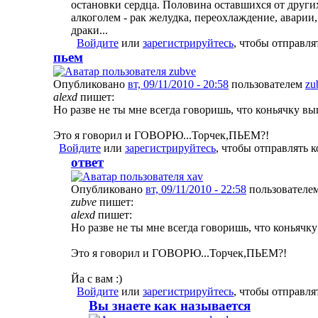
остановки сердца. Половина оставшихся от други
алкоголем - рак желудка, переохлаждение, аварии,
драки...
Войдите
или
зарегистрируйтесь
, чтобы отправл
пьем
Опубликовано
вт, 09/11/2010 - 20:58
пользователем
zu
alexd
пишет:
Но разве не ты мне всегда говоришь, что коньячку вып
Это я говорил и ГОВОРЮ...Торчек,ПЬЕМ?!
Войдите
или
зарегистрируйтесь
, чтобы отправлять 
ответ
Опубликовано
вт, 09/11/2010 - 22:58
пользователе
zubve
пишет:
alexd
пишет:
Но разве не ты мне всегда говоришь, что коньячку
Это я говорил и ГОВОРЮ...Торчек,ПЬЕМ?!
Йа с вам :)
Войдите
или
зарегистрируйтесь
, чтобы отправл
Вы знаете как называется