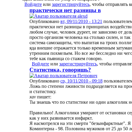
Войдите
или
зарегистрируйтесь
, чтобы отправлять 
практически нет разницы в
Опубликовано
вт, 09/11/2010 - 13:21
пользователе
практически нет разницы в принципах воздействи
любом случае, человек дуреет, не зависимо от доз
просто организм человека на столько силен, и так
система самозащиты, что выпитая на троих полли
яда внешне отражается только временным затума
утренним похмельем. Но все же бесследно ни чего 
тебе как пьяница со стажем говорю.
Войдите
или
зарегистрируйтесь
, чтобы отправл
Статистика, говоришь?
Опубликовано
ср, 10/11/2010 - 09:18
пользователе
Ложь по степени лживости подразделяется на про
и статистику.
xav
пишет:
Ты знаешь что по статистике ни один алкоголик н
Правильно! Алкоголики умирают от остановки сер
как у них развивается инфаркт.
Я насмотрелся на эти смерти "безынфарктные". Я
Коминтерна - 98. Половина мужиков от 25 до 50 л