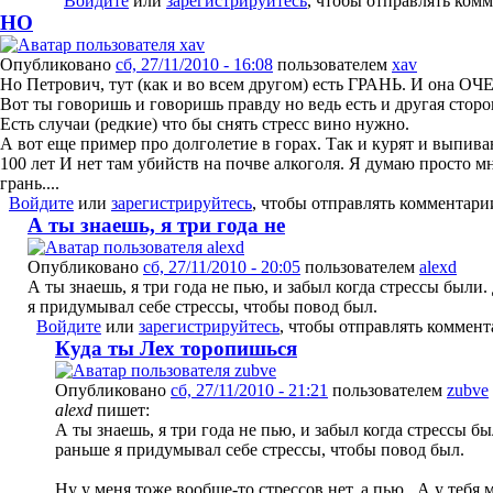
Войдите
или
зарегистрируйтесь
, чтобы отправлять ком
НО
Опубликовано
сб, 27/11/2010 - 16:08
пользователем
xav
Но Петрович, тут (как и во всем другом) есть ГРАНЬ. И она ОЧ
Вот ты говоришь и говоришь правду но ведь есть и другая сторо
Есть случаи (редкие) что бы снять стресс вино нужно.
А вот еще пример про долголетие в горах. Так и курят и выпив
100 лет И нет там убийств на почве алкоголя. Я думаю просто 
грань....
Войдите
или
зарегистрируйтесь
, чтобы отправлять комментари
А ты знаешь, я три года не
Опубликовано
сб, 27/11/2010 - 20:05
пользователем
alexd
А ты знаешь, я три года не пью, и забыл когда стрессы были.
я придумывал себе стрессы, чтобы повод был.
Войдите
или
зарегистрируйтесь
, чтобы отправлять коммен
Куда ты Лех торопишься
Опубликовано
сб, 27/11/2010 - 21:21
пользователем
zubve
alexd
пишет:
А ты знаешь, я три года не пью, и забыл когда стрессы бы
раньше я придумывал себе стрессы, чтобы повод был.
Ну у меня тоже вообще-то стрессов нет, а пью...А у тебя 