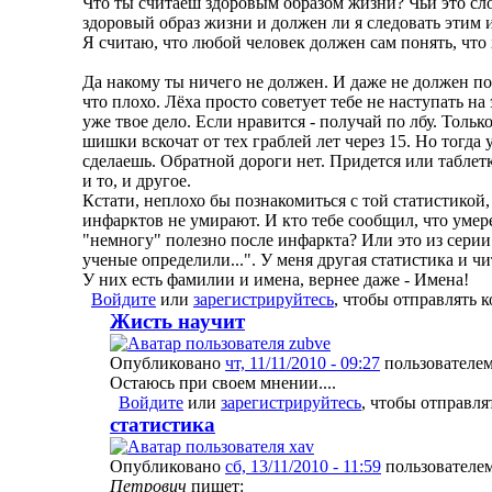
Что ты считаеш здоровым образом жизни? Чьи это сл
здоровый образ жизни и должен ли я следовать этим
Я считаю, что любой человек должен сам понять, что 
Да накому ты ничего не должен. И даже не должен по
что плохо. Лёха просто советует тебе не наступать на 
уже твое дело. Если нравится - получай по лбу. Только
шишки вскочат от тех граблей лет через 15. Но тогда 
сделаешь. Обратной дороги нет. Придется или таблет
и то, и другое.
Кстати, неплохо бы познакомиться с той статистикой,
инфарктов не умирают. И кто тебе сообщил, что уме
"немногу" полезно после инфаркта? Или это из сери
ученые определили...". У меня другая статистика и ч
У них есть фамилии и имена, вернее даже - Имена!
Войдите
или
зарегистрируйтесь
, чтобы отправлять 
Жисть научит
Опубликовано
чт, 11/11/2010 - 09:27
пользователе
Остаюсь при своем мнении....
Войдите
или
зарегистрируйтесь
, чтобы отправл
статистика
Опубликовано
сб, 13/11/2010 - 11:59
пользователе
Петрович
пишет: