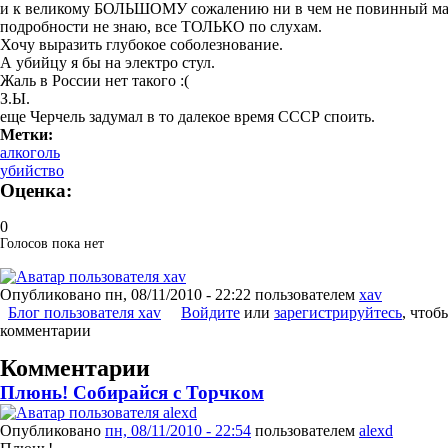
и к великому БОЛЬШОМУ сожалению ни в чем не повинный маль
подробности не знаю, все ТОЛЬКО по слухам.
Хочу выразить глубокое соболезнование.
А убийцу я бы на электро стул.
Жаль в России нет такого :(
З.Ы.
еще Черчель задумал в то далекое время СССР споить.
Метки:
алкоголь
убийство
Оценка:
0
Голосов пока нет
Опубликовано
пн, 08/11/2010 - 22:22
пользователем
xav
Блог пользователя xav
Войдите
или
зарегистрируйтесь
, чтоб
комментарии
Комментарии
Плюнь! Собирайся с Торчком
Опубликовано
пн, 08/11/2010 - 22:54
пользователем
alexd