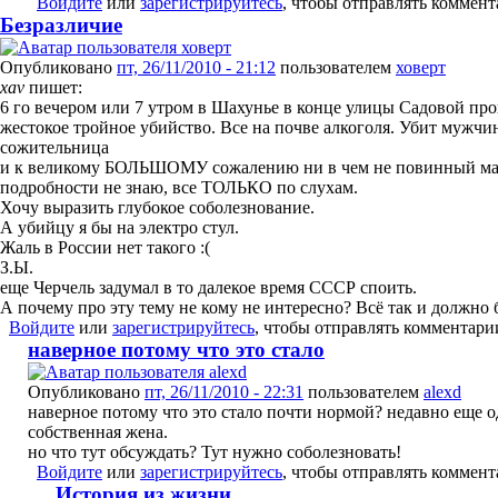
Войдите
или
зарегистрируйтесь
, чтобы отправлять коммен
Безразличие
Опубликовано
пт, 26/11/2010 - 21:12
пользователем
ховерт
xav
пишет:
6 го вечером или 7 утром в Шахунье в конце улицы Садовой п
жестокое тройное убийство. Все на почве алкоголя. Убит мужчин
сожительница
и к великому БОЛЬШОМУ сожалению ни в чем не повинный маль
подробности не знаю, все ТОЛЬКО по слухам.
Хочу выразить глубокое соболезнование.
А убийцу я бы на электро стул.
Жаль в России нет такого :(
З.Ы.
еще Черчель задумал в то далекое время СССР споить.
А почему про эту тему не кому не интересно? Всё так и должно 
Войдите
или
зарегистрируйтесь
, чтобы отправлять комментари
наверное потому что это стало
Опубликовано
пт, 26/11/2010 - 22:31
пользователем
alexd
наверное потому что это стало почти нормой? недавно еще о
собственная жена.
но что тут обсуждать? Тут нужно соболезновать!
Войдите
или
зарегистрируйтесь
, чтобы отправлять коммен
История из жизни