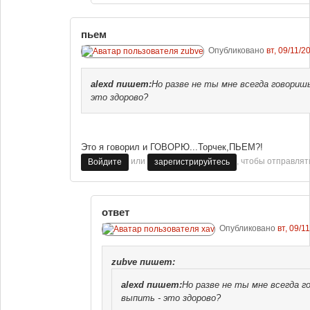
пьем
Опубликовано
вт, 09/11/2
alexd
пишет:
Но разве не ты мне всегда говориш
это здорово?
Это я говорил и ГОВОРЮ...Торчек,ПЬЕМ?!
или
, чтобы отправля
Войдите
зарегистрируйтесь
ответ
Опубликовано
вт, 09/1
zubve
пишет:
alexd
пишет:
Но разве не ты мне всегда г
выпить - это здорово?