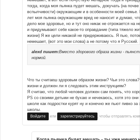
тогда, когда моя пьянка пудет мешать, докучать (на почве
вспылчивости) окружающим и в особенности моей семье. 
лет моя пьянка окружающим вред не наносит и думаю, что
дело мое здоровье, но и тут оно никак не отрожается на 
и придумывают себе какое-то оправдание (типа тяжело жит
жизни) Я же цели никакой не придерживаюсь. Я пью, потом
немешает, (вот это мои слова) а не потому что я Русский.
alexd
пишет:
Вместо здорового образа жизни - пьянс
нормой.
Что ты считаеш здоровым образом жизни? Чьи это слова?
жизни и должен ли я следовать этим инструкциям?
Я считаю, что любой человек должен сам понять, что хоро
PS со своими детьми не бухаю и нечекаюсь, хотя это они 
школе как подростки курят ну и конечно же пьют пивко за
школы.
или
, чтобы отправлять ко
Войдите
зарегистрируйтесь
Когда пьянка будет мешать - ты уже ничего