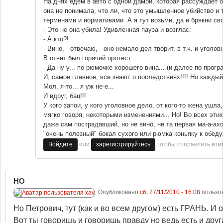
На днях едем в авто с одной дамой, которая рассуждает о
она не понимала, что ли, что это умышленное убийство и 
терминами и нормативами. А я тут возьми, да и брякни св
- Это не она убила! Удивленная пауза и возглас:
- А кто?!
- Вино, - отвечаю, - оно немало дел творит, в т.ч. и уголов
В ответ был горячий протест:
- Да ну-у... по рюмочке хорошего вина... (и далее по прогр
И, самое главное, все знают о последствиях!!!! Но каждый 
Мол, я-то... я уж не-е...
И вдруг, бац!!!
У кого запои, у кого уголовное дело, от кого-то жена ушла,
мягко говоря, некоторыми изменениями... Но! Во всех этих
даже сам пострадавший, но не вино, не та первая ма-а-ах
"очень полезный" бокал сухого или рюмка коньяку к обеду
или
, чтобы отправлять ко
Войдите
зарегистрируйтесь
НО
Опубликовано
сб, 27/11/2010 - 16:08
пользо
Но Петрович, тут (как и во всем другом) есть ГРАНЬ. И
Вот ты говоришь и говоришь правду но ведь есть и дру