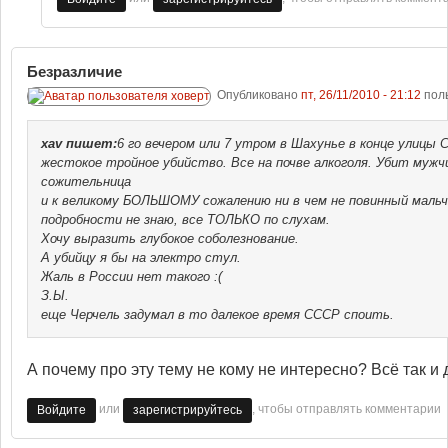
Безразличие
Опубликовано
пт, 26/11/2010 - 21:12
пол
xav
пишет:
6 го вечером или 7 утром в Шахунье в конце улицы
жестокое тройное убийство. Все на почве алкоголя. Убит мужчи
сожительница
и к великому БОЛЬШОМУ сожалению ни в чем не повинный мальч
подробности не знаю, все ТОЛЬКО по слухам.
Хочу выразить глубокое соболезнование.
А убийцу я бы на электро стул.
Жаль в России нет такого :(
З.Ы.
еще Черчель задумал в то далекое время СССР споить.
А почему про эту тему не кому не интересно? Всё так и
или
, чтобы отправлять комментарии
Войдите
зарегистрируйтесь