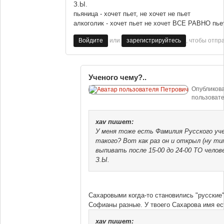
З.Ы.
пьяница - хочет пьет, не хочет не пьет
алкоголик - хочет пьет не хочет ВСЕ РАВНО пье
или
, чтобы отпр
Войдите
зарегистрируйтесь
Ученого чему?..
Опубликов
пользоват
xav
пишет:
У меня тоже есть Фамилия Русского уче
такого? Вот как раз он и открыл (ну т
выпивать после 15-00 до 24-00 ТО челов
З.Ы.
Сахаровыми когда-то становились "русские
Софианы разные. У твоего Сахарова имя ес
xav
пишет: