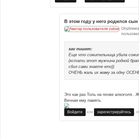
В этом году у него родился сын
Опублико
пользова
xav
пишет:
Еще что сожительница убила сожи
(кстати этот мужчина родной бра
сбил сами знаете кто))
ОЧЕНЬ жаль их маму за одну ОСЕНЬ
Это как раз Толь на почве алкоголя...
Вечная ему память.
или
, 
Войдите
зарегистрируйтесь