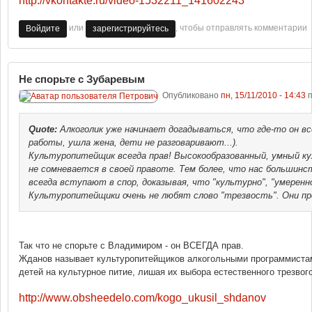
http://vkontakte.ru/video-1532211_141602243
или
, чтобы отправлять комментарии
Войдите
зарегистрируйтесь
Не спорьте с Зубаревым
Опубликовано
пн, 15/11/2010 - 14:43
п
Quote:
Алкоголик уже начинает догадываться, что где-то он вс
работы, ушла жена, дети не разговаривают...).
Культуропитейщик всегда прав! Высокообразованный, умный к
не сомневается в своей правоте. Тем более, что нас большинст
всегда вступают в спор, доказывая, что "культурно", "умеренно
Культуропитейщики очень не любят слово "трезвость". Они пр
Так что не спорьте с Владимиром - он ВСЕГДА прав.
Жданов называет культуропитейщиков алкогольными программистам
детей на культурное питие, лишая их выбора естественного трезвог
http://www.obsheedelo.com/kogo_ukusil_shdanov