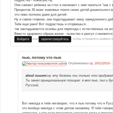
подростка - пожалуйста)
Они сажают ребенка за стол и начинают с ним чекаться "как с 
Процентов 30 моих знакомых поили своих детей дошкольного в
что пиво полезно даже для детей.
Ну и самое главное, они подкладывают мину замедленного дейс
Тебе еще рано! Вот подрастешь и оторвешься...
так закладываются основы для перехода с естественных на ал
Вместо здорового образа жизни - пьянство и разгул становится
или
, чтобы отправлять коммент
Войдите
зарегистрируйтесь
пью, потому что пью
Опубликовано
ср, 10/11/2010 -
alexd
пишет:
ну эту болезнь ты только что придумал 
Ты занял принципиальную позицию: я мол пью, пил и б
Русский,
Вот никогда я тебе неговорил, что я пью потому что я Ру
что вообще никогда с этим делом незавяжу. Я тебе говорил
немешает, а вот если почуствую неладное тогда и приза