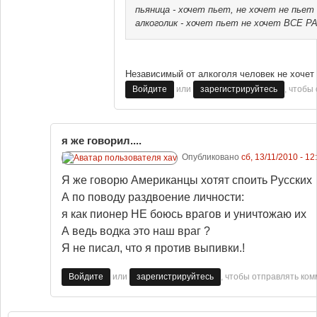
пьяница - хочет пьет, не хочет не пьет
алкоголик - хочет пьет не хочет ВСЕ Р
Независимый от алкоголя человек не хочет 
или
, чтобы
Войдите
зарегистрируйтесь
я же говорил....
Опубликовано
сб, 13/11/2010 - 12
Я же говорю Американцы хотят споить Русских
А по поводу раздвоение личности:
я как пионер НЕ боюсь врагов и уничтожаю их
А ведь водка это наш враг ?
Я не писал, что я против выпивки.!
или
, чтобы отправлять ко
Войдите
зарегистрируйтесь