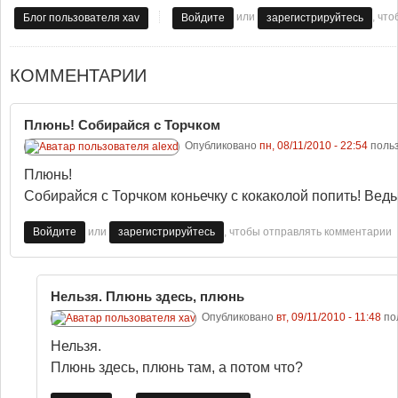
или
, чт
Блог пользователя xav
Войдите
зарегистрируйтесь
КОММЕНТАРИИ
Плюнь! Собирайся с Торчком
Опубликовано
пн, 08/11/2010 - 22:54
поль
Плюнь!
Собирайся с Торчком коньечку с кокаколой попить! Ведь 
или
, чтобы отправлять комментарии
Войдите
зарегистрируйтесь
Нельзя. Плюнь здесь, плюнь
Опубликовано
вт, 09/11/2010 - 11:48
по
Нельзя.
Плюнь здесь, плюнь там, а потом что?