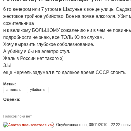
6 го вечером или 7 утром в Шахунье в конце улицы Сад
жестокое тройное убийство. Все на почве алкоголя. Убит 
сожительница
и к великому БОЛЬШОМУ сожалению ни в чем не повинный
подробности не знаю, все ТОЛЬКО по слухам.
Хочу выразить глубокое соболезнование.
А убийцу я бы на электро стул.
Жаль в России нет такого :(
З.Ы.
еще Черчель задумал в то далекое время СССР споить.
Метки:
алкоголь
убийство
Оценка:
Голосов пока нет
Опубликовано
пн, 08/11/2010 - 22:22
поль