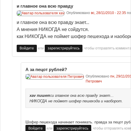
и главное она всю правду
Опубликовано
вс, 28/11/2010 - 22:35
по
и главное она всю правду знает...
А мнения НИКОГДА не сойдутся.
как НИКОГДА не поймет шофер пешехода и наоборо
или
, чтобы отправлять коммент
Войдите
зарегистрируйтесь
А за пецот рублей?
Опубликовано
пн, 29/11/20
Петрович
xav
пишет:
и главное она всю правду знает...
НИКОГДА не поймет шофер пешехода и наоборот.
Шофер пешехода начинает понимать. правда за пецот руб.
или
, чтобы отправлять ко
Войдите
зарегистрируйтесь