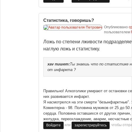
Статистика, говоришь?
Опубликовано
ср
пользователем
Ложь по степени лживости подразделяет
наглую ложь и статистику.
xav
пишет:
Ты знаешь что по статистике ни
от инфаркта ?
Правильно! Алкоголики умирают от остановки сер
них развивается инфаркт.
Я насмотрелся на эти смерти "безынфарктные".
Коминтерна - 98. Половина мужиков от 25 до 50 
сердца. Половина оставшихся от других причин, 
желудка, переохлаждение, аварии, несчастные с
или
, чтобы отпр
Войдите
зарегистрируйтесь