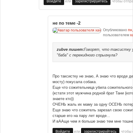
или
, чтобы отпр
Войдите
зарегистрируйтесь
не по теме -2
Опубликовано
пн,
пользователем
x
zubve
пишет:
Говорят, что таксистку 
"баба" с перекидного спрыгнула?
Про таксистку не знаю, А знаю что вроде д
мосту) покусала собака.
Еще что сожительница убила сожительного
(кстати этот мужчина родной брат Тани (ко
знаете кто))
ОЧЕНЬ жаль их маму за одну ОСЕНЬ потеря
Еще знаю что сожитель зарезал свою сож
старше его на пару лет вроде...
И вААще чем я больше знаю тем мне тошнее
или
, чтобы
Войдите
зарегистрируйтесь