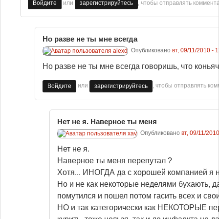
или
, чтобы отправлять коммент
Войдите
зарегистрируйтесь
Но разве не ты мне всегда
Опубликовано
вт, 09/11/2010 - 
Но разве не ты мне всегда говоришь, что коньяч
или
, чтобы отправлять ко
Войдите
зарегистрируйтесь
Нет не я. Наверное ты меня
Опубликовано
вт, 09/11/2010
Нет не я.
Наверное ты меня перепутал ?
Хотя... ИНОГДА да с хорошей компанией я н
Но и не как некоторые неделями бухають, да
помутился и пошел потом гасить всех и свои
НО и так категорически как НЕКОТОРЫЕ пе