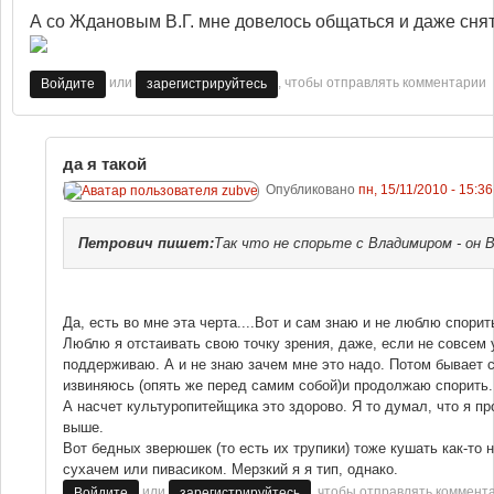
А со Ждановым В.Г. мне довелось общаться и даже снят
или
, чтобы отправлять комментарии
Войдите
зарегистрируйтесь
да я такой
Опубликовано
пн, 15/11/2010 - 15:36
Петрович
пишет:
Так что не спорьте с Владимиром - он 
Да, есть во мне эта черта....Вот и сам знаю и не люблю спорить
Люблю я отстаивать свою точку зрения, даже, если не совсем у
поддерживаю. А и не знаю зачем мне это надо. Потом бывает 
извиняюсь (опять же перед самим собой)и продолжаю спорить.
А насчет культуропитейщика это здорово. Я то думал, что я про
выше.
Вот бедных зверюшек (то есть их трупики) тоже кушать как-то 
сухачем или пивасиком. Мерзкий я я тип, однако.
или
, чтобы отправлять коммент
Войдите
зарегистрируйтесь