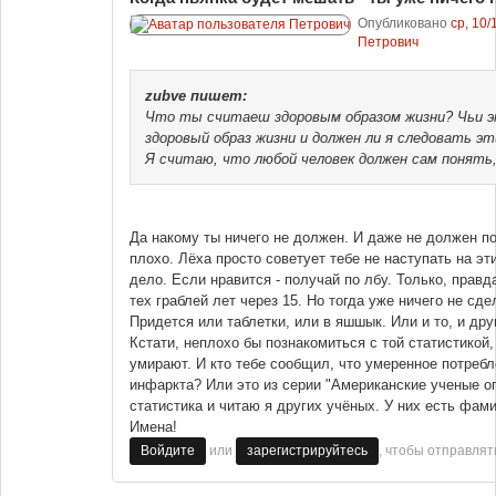
Опубликовано
ср, 10/
Петрович
zubve
пишет:
Что ты считаеш здоровым образом жизни? Чьи э
здоровый образ жизни и должен ли я следовать э
Я считаю, что любой человек должен сам понять,
Да накому ты ничего не должен. И даже не должен по
плохо. Лёха просто советует тебе не наступать на эт
дело. Если нравится - получай по лбу. Только, правд
тех граблей лет через 15. Но тогда уже ничего не сд
Придется или таблетки, или в яшшык. Или и то, и дру
Кстати, неплохо бы познакомиться с той статистикой,
умирают. И кто тебе сообщил, что умеренное потребл
инфаркта? Или это из серии "Американские ученые оп
статистика и читаю я других учёных. У них есть фами
Имена!
или
, чтобы отправля
Войдите
зарегистрируйтесь