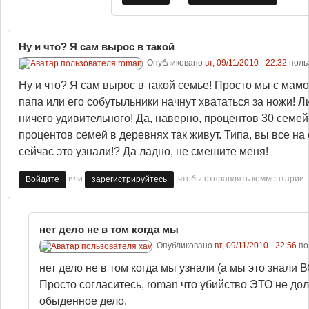
Ну и что? Я сам вырос в такой
Опубликовано
вт, 09/11/2010 - 22:32
поль
Ну и что? Я сам вырос в такой семье! Просто мы с мамо
папа или его собутыльники начнут хвататься за ножи! Л
ничего удивительного! Да, наверно, процентов 30 семей 
процентов семей в деревнях так живут. Типа, вы все на
сейчас это узнали!? Да ладно, не смешите меня!
или
, чтобы отправлять комментарии
Войдите
зарегистрируйтесь
нет дело не в том когда мы
Опубликовано
вт, 09/11/2010 - 22:56
по
нет дело не в том когда мы узнали (а мы это знали
Просто согласитесь, roman что убийство ЭТО не дол
обыденное дело.