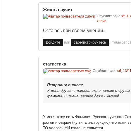
Жисть научит
Опубликовано
чт, 11
zubve
Остаюсь при своем мнении....
или
, чтобы отпр
Войдите
зарегистрируйтесь
статистика
Опубликовано
сб, 13/1
Петрович
пишет:
У меня другая статистика и читаю я других
фамилии и имена, вернее даже - Имена!
У меня тоже есть Фамилия Русского ученого Саха
раз он и открыл (ну типа инструкцию) что если в
ТО человек НИ когда не сопьется.