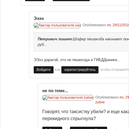
Ээээ
Опубликовано
пн, 29/11/201
Петрович
пишет:
Шофер пешехода начинает пон
руб...
ЭЭээ дарагой, это не пешехода а ГИБДДшника...
или
, чтобы отправля
Войдите
зарегистрируйтесь
не по теме...
Опубликовано
пн, 2
zubve
Говорят, что таксистку убили? и еще как
перекидного спрыгнула?