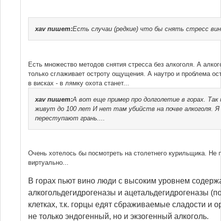
xav
пишет:
Есть случаи (редкие) что бы снять стресс вин
Есть множество методов снятия стресса без алкоголя. А алког
только сглаживает остроту ощущения. А наутро и проблема ост
в висках - в лямку охота станет...
xav
пишет:
А вот еще пример про долголетие в горах. Так
живут до 100 лет И нет там убийств на почве алкоголя. 
переступают грань....
Очень хотелось бы посмотреть на столетнего курильщика. Не
виртуально...
В горах пьют вино люди с высоким уровнем содерж
алкогольдегидрогеназы и ацетальдегидрогеназы (по
клетках, т.к. горцы едят сбраживаемые сладости и
не только эндогенный, но и экзогенный алкоголь.