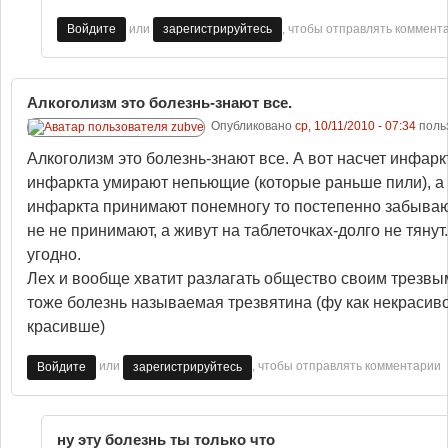
или
, чтобы отправлять коммент
Войдите
зарегистрируйтесь
Алкоголизм это болезнь-знают все.
Опубликовано
ср, 10/11/2010 - 07:34
поль
Алкоголизм это болезнь-знают все. А вот насчет инфарк
инфаркта умирают непьющие (которые раньше пили), а 
инфаркта принимают понемногу то постепенно забываю
не не принимают, а живут на таблеточках-долго не тян
угодно.
Лех и вообще хватит разлагать общество своим трезвым
тоже болезнь называемая трезвятина (фу как некрасиво
красивше)
или
, чтобы отправлять комментарии
Войдите
зарегистрируйтесь
ну эту болезнь ты только что