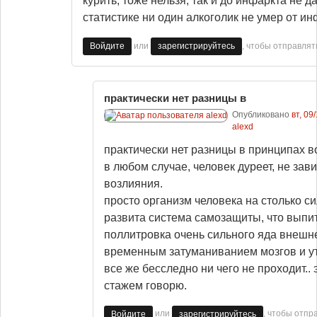
курить, тоже нельзя, так и до инфаркта не д
статистике ни один алкоголик не умер от ин
или
, чтобы отправля
Войдите
зарегистрируйтесь
практически нет разницы в
Опубликовано
вт, 09
alexd
практически нет разницы в принципах в
в любом случае, человек дуреет, не зав
возлияния.
просто организм человека на столько си
развита система самозащиты, что выпит
поллитровка очень сильного яда внешн
временным затуманиванием мозгов и у
все же бесследно ни чего не проходит.. 
стажем говорю.
или
, чтобы отпр
Войдите
зарегистрируйтесь