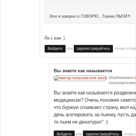
Это я говорил и ГОВОРЮ...Торчек,ПЬЕМ?!
Йа с вам :)
или
, чтобы отпр
Войдите
зарегистрируйтесь
Вы знаете как называется
Опубликовано
с
пользователе
Вы знаете как называется раздвоен
медицински? Очень похожие симпто
что буржуи спаивают страну, мол на
день агитировать за пьянку, пусть д
то пьем не денатурат" :)
или
, чтобы
Войдите
зарегистрируйтесь