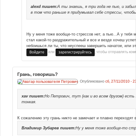
alexd
пишет:
А ты знаешь, я три года не пью, и забы
в том что раньше я придумывал себе стрессы, чтобы
Ну у меня тоже вообще-то стрессов нет, а пью...А у тебя м
стал какой-то раздражительный и все и везде хочеш успет
небоишься ли ты, что неуспееш завершить начатое, или эт
или
, чтобы отправлять ко
Войдите
зарегистрируйтесь
Грань, говоришь?
Опубликовано
сб, 27/11/2010 - 2
xav
пишет:
Но Петрович, тут (как и во всем другом) ест
тонкая.
К сожалению эту грань никто не замечает и плавно переходят 
Владимир Зубарев
пишет:
Ну у меня тоже вообще-то стр