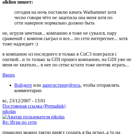
alklion пишет:
сегодня на ночь поставлю качать Warhammer хотя
чесно говоря чёто не зацепила она меня хотя по
сети наверное нормально должно быть
не, игруля зачетная... компанию я тоже не сувался, пару
сражений с компом сыграл и все... по сети интереснее... хотя
тоже надоедает :)
в компанию из последнего я только в CnC3 поигрался с
охоткой.. и то только за GDI прошел компанию, на GDI уже не
меня не хватило... в нее по сетке кстати тоже ничтяк играть...
Вверх
Войдите
или
зарегистрируйтесь
, чтобы отправлять
комментарии
вс, 23/12/2007 - 13:01
Постоянная ссылка (Permalink)
nikolas
Re: Игра по сети
приколно можно такую шнягу создать я бы играл..а то на