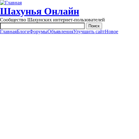
Перейти к основному содержанию
Шахунья Онлайн
Сообщество Шахунских интернет-пользователей
Главная
Блоги
Форумы
Объявления
Улучшить сайт
Новое
Main menu