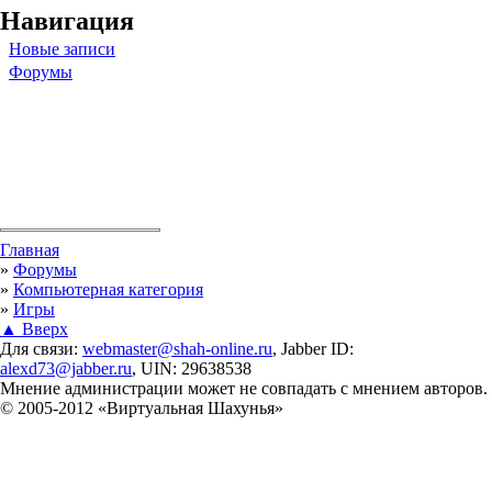
Навигация
Новые записи
Форумы
Вы здесь
Главная
»
Форумы
»
Компьютерная категория
»
Игры
▲ Вверх
Для связи:
webmaster@shah-online.ru
, Jabber ID:
alexd73@jabber.ru
, UIN: 29638538
Мнение администрации может не совпадать с мнением авторов.
© 2005-2012 «Виртуальная Шахунья»