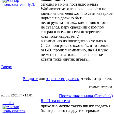
сегодня на ночь поставлю качать
Warhammer хотя чесно говоря чёто не
зацепила она меня хотя по сети наверное
нормально должно быть
не, игруля зачетная... компанию я тоже
не сувался, пару сражений с компом
сыграл и все... по сети интереснее...
хотя тоже надоедает :)
в компанию из последнего я только в
CnC3 поигрался с охоткой.. и то только
за GDI прошел компанию, на GDI уже
не меня не хватило... в нее по сетке
кстати тоже ничтяк играть...
Вверх
Войдите
или
зарегистрируйтесь
, чтобы отправлять
комментарии
вс, 23/12/2007 - 13:01
Постоянная ссылка (Permalink)
Re: Игра по сети
nikolas
приколно можно такую шнягу создать я
бы играл..а то на других серваках