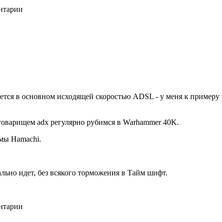
ентарии
тся в основном исходящей скоростью ADSL - у меня к примеру э
товарищем adx регулярно рубимся в Warhammer 40K.
мы Hamachi.
льно идет, без всякого торможения в Тайм шифт.
ентарии