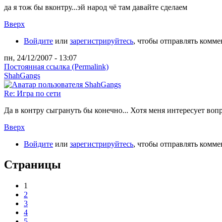
да я тож бы вконтру...эй народ чё там давайте сделаем
Вверх
Войдите
или
зарегистрируйтесь
, чтобы отправлять комм
пн, 24/12/2007 - 13:07
Постоянная ссылка (Permalink)
ShahGangs
Re: Игра по сети
Да в контру сыгрануть бы конечно... Хотя меня интересует воп
Вверх
Войдите
или
зарегистрируйтесь
, чтобы отправлять комм
Страницы
1
2
3
4
5