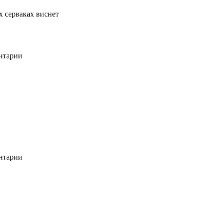
х серваках виснет
ентарии
ентарии