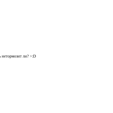
ь нетормозит ли? >:D