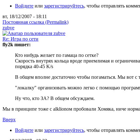
Войдите
или
зарегистрируйтесь
, чтобы отправлять комм
вт, 18/12/2007 - 18:11
Постоянная ссылка (Permalink)
zubve
Re: Игра по сети
fly2k пишет:
Кто нибудь желает по гамаца по сетке?
Скорость внутрях кольца вроде приемлимая и ограничивае
порядка 40-45 K/s
В общем вполне достаточно чтобы погаматься. Мы вот с 
"локалку" организовать можно легко с помощью програм
Ну что, кто ЗА? В общем обсуждаем.
Мы в принципе тоже с аlklionом пробовали Хомяка, ниче норма
Вверх
Войдите
или
зарегистрируйтесь
, чтобы отправлять комм