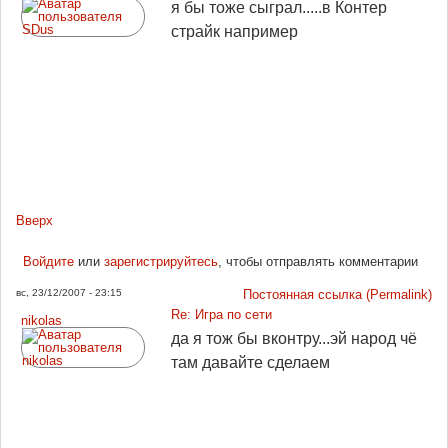
я бы тоже сыграл.....в Контер
страйк например
Вверх
Войдите
или
зарегистрируйтесь
, чтобы отправлять комментарии
вс, 23/12/2007 - 23:15
Постоянная ссылка (Permalink)
Re: Игра по сети
nikolas
да я тож бы вконтру...эй народ чё
там давайте сделаем