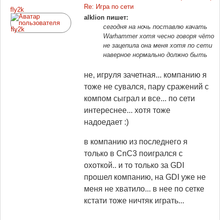
Re: Игра по сети
fly2k
alklion пишет:
сегодня на ночь поставлю качать
Warhammer хотя чесно говоря чёто
не зацепила она меня хотя по сети
наверное нормально должно быть
не, игруля зачетная... компанию я
тоже не сувался, пару сражений с
компом сыграл и все... по сети
интереснее... хотя тоже
надоедает :)
в компанию из последнего я
только в CnC3 поигрался с
охоткой.. и то только за GDI
прошел компанию, на GDI уже не
меня не хватило... в нее по сетке
кстати тоже ничтяк играть...