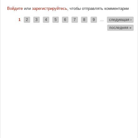
Войдите
или
зарегистрируйтесь
, чтобы отправлять комментарии
1
2
3
4
5
6
7
8
9
…
следующая ›
Страницы
последняя »