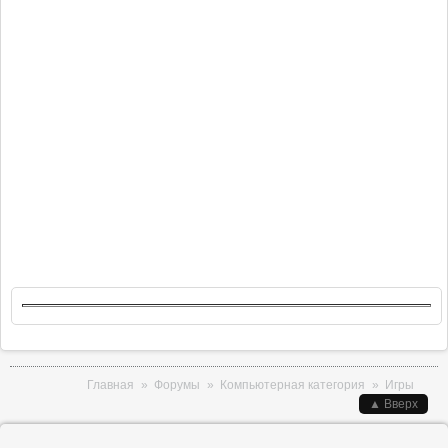
Вы здесь
Главная
»
Форумы
»
Компьютерная категория
»
Игры
▲ Вверх