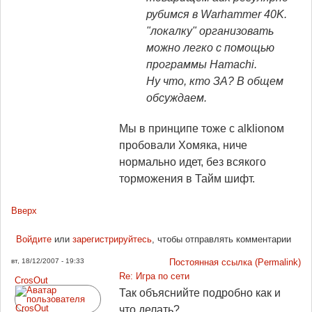
рубимся в Warhammer 40K.
"локалку" организовать
можно легко с помощью
программы Hamachi.
Ну что, кто ЗА? В общем
обсуждаем.
Мы в принципе тоже с аlklionом
пробовали Хомяка, ниче
нормально идет, без всякого
торможения в Тайм шифт.
Вверх
Войдите
или
зарегистрируйтесь
, чтобы отправлять комментарии
вт, 18/12/2007 - 19:33
Постоянная ссылка (Permalink)
Re: Игра по сети
CrosOut
Так объяснийте подробно как и
что делать?