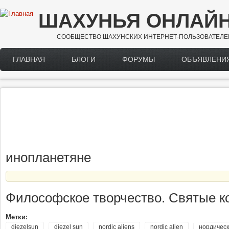
Перейти к основному содержанию
ШАХУНЬЯ ОНЛАЙ
СООБЩЕСТВО ШАХУНСКИХ ИНТЕРНЕТ-ПОЛЬЗОВАТЕЛЕ
ГЛАВНАЯ
БЛОГИ
ФОРУМЫ
ОБЪЯВЛЕНИ
Main menu
инопланетяне
Философское творчество. Святые кос
Метки:
diezelsun
diezel sun
nordic aliens
nordic alien
нордичес