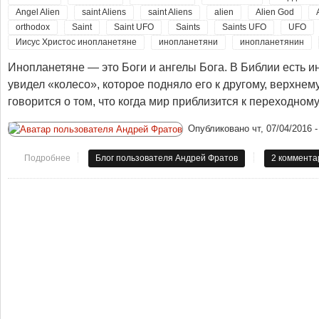
Angel Alien
saint Aliens
saint Aliens
alien
Alien God
orthodox
Saint
Saint UFO
Saints
Saints UFO
UFO
Иисус Христос инопланетяне
инопланетяни
инопланетянин
Инопланетяне — это Боги и ангелы Бога. В Библии есть и
увидел «колесо», которое подняло его к другому, верхнем
говорится о том, что когда мир приблизится к переходному 
Опубликовано
чт, 07/04/2016 -
Подробнее
о Философское творчество. Святые космоса. Инопланетяне - 
Блог пользователя Андрей Фратов
2 коммента