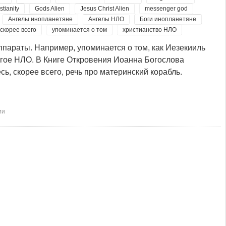
stianity
Gods Alien
Jesus Christ Alien
messenger god
Ангелы инопланетяне
Ангелы НЛО
Боги инопланетяне
скорее всего
упоминается о том
христианство НЛО
ппараты. Например, упоминается о том, как Иезекииль
другое НЛО. В Книге Откровения Иоанна Богослова
есь, скорее всего, речь про материнский корабль.
ии