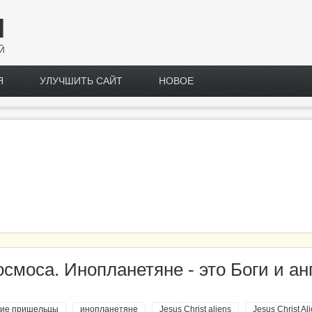
Н
Й
Я
УЛУЧШИТЬ САЙТ
НОВОЕ
моса. Инопланетяне - это Боги и ан
кие пришельцы
инопланетяне
Jesus Christ aliens
Jesus Christ Al