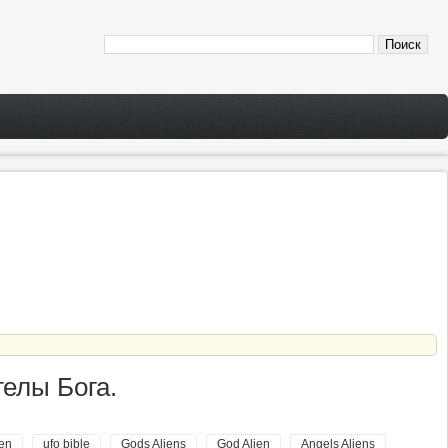
гелы Бога.
ien
ufo bible
Gods Aliens
God Alien
Angels Aliens