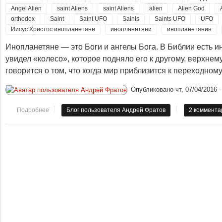
Angel Alien
saint Aliens
saint Aliens
alien
Alien God
orthodox
Saint
Saint UFO
Saints
Saints UFO
UFO
Иисус Христос инопланетяне
инопланетяни
инопланетянин
Инопланетяне — это Боги и ангелы Бога. В Библии есть и
увидел «колесо», которое подняло его к другому, верхнем
говорится о том, что когда мир приблизится к переходному 
Опубликовано
чт, 07/04/2016 -
Подробнее
о Философское творчество. Святые космоса. Инопланетяне - 
Блог пользователя Андрей Фратов
2 коммента