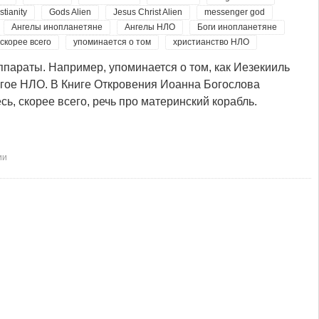
stianity
Gods Alien
Jesus Christ Alien
messenger god
Ангелы инопланетяне
Ангелы НЛО
Боги инопланетяне
скорее всего
упоминается о том
христианство НЛО
ппараты. Например, упоминается о том, как Иезекииль
другое НЛО. В Книге Откровения Иоанна Богослова
есь, скорее всего, речь про материнский корабль.
ии