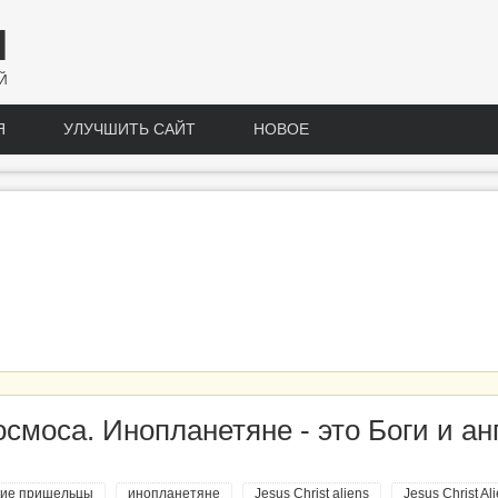
Н
Й
Я
УЛУЧШИТЬ САЙТ
НОВОЕ
моса. Инопланетяне - это Боги и ан
кие пришельцы
инопланетяне
Jesus Christ aliens
Jesus Christ Al