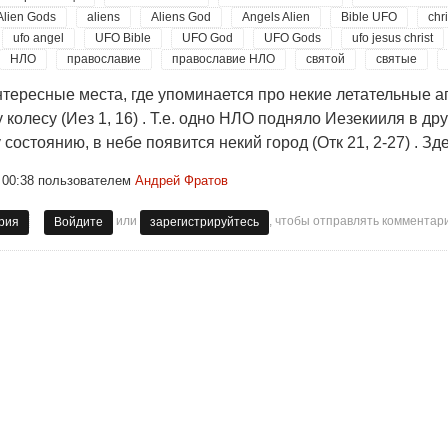
Alien Gods
aliens
Aliens God
Angels Alien
Bible UFO
chri
ufo angel
UFO Bible
UFO God
UFO Gods
ufo jesus christ
НЛО
православие
православие НЛО
святой
святые
нтересные места, где упоминается про некие летательные а
у колесу (Иез 1, 16) . Т.е. одно НЛО подняло Иезекииля в 
состоянию, в небе появится некий город (Отк 21, 2-27) . Зд
 00:38
пользователем
Андрей Фратов
или
, чтобы отправлять комментар
это Боги и ангелы Бога.
рия
Войдите
зарегистрируйтесь