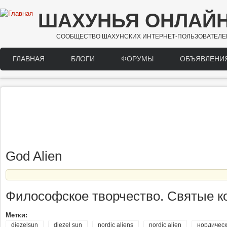
Перейти к основному содержанию
ШАХУНЬЯ ОНЛАЙ
СООБЩЕСТВО ШАХУНСКИХ ИНТЕРНЕТ-ПОЛЬЗОВАТЕЛЕ
ГЛАВНАЯ
БЛОГИ
ФОРУМЫ
ОБЪЯВЛЕНИ
Main menu
God Alien
Философское творчество. Святые кос
Метки:
diezelsun
diezel sun
nordic aliens
nordic alien
нордичес