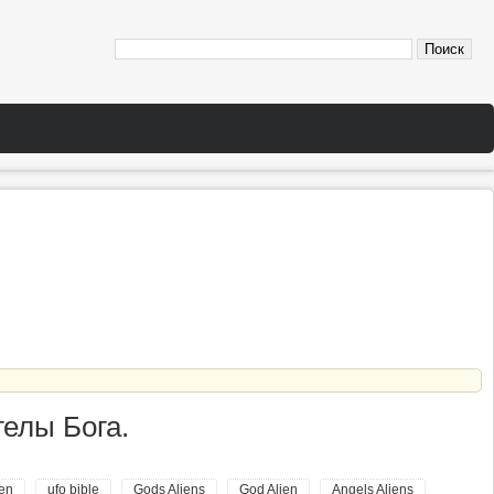
гелы Бога.
ien
ufo bible
Gods Aliens
God Alien
Angels Aliens