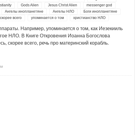
stianity
Gods Alien
Jesus Christ Alien
messenger god
Ангелы инопланетяне
Ангелы НЛО
Боги инопланетяне
скорее всего
упоминается о том
христианство НЛО
ппараты. Например, упоминается о том, как Иезекииль
другое НЛО. В Книге Откровения Иоанна Богослова
есь, скорее всего, речь про материнский корабль.
ии