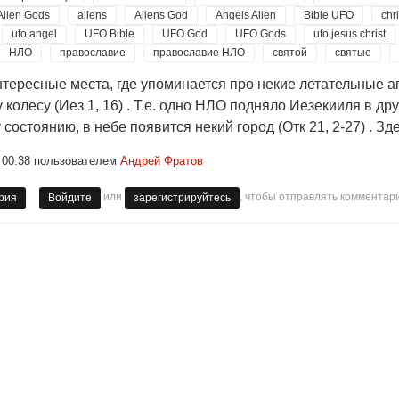
Alien Gods
aliens
Aliens God
Angels Alien
Bible UFO
chri
ufo angel
UFO Bible
UFO God
UFO Gods
ufo jesus christ
НЛО
православие
православие НЛО
святой
святые
нтересные места, где упоминается про некие летательные а
у колесу (Иез 1, 16) . Т.е. одно НЛО подняло Иезекииля в 
состоянию, в небе появится некий город (Отк 21, 2-27) . Зд
 00:38
пользователем
Андрей Фратов
или
, чтобы отправлять комментар
это Боги и ангелы Бога.
рия
Войдите
зарегистрируйтесь