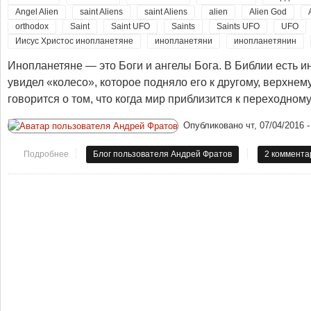
Angel Alien
saint Aliens
saint Aliens
alien
Alien God
orthodox
Saint
Saint UFO
Saints
Saints UFO
UFO
Иисус Христос инопланетяне
инопланетяни
инопланетянин
Инопланетяне — это Боги и ангелы Бога. В Библии есть и
увидел «колесо», которое подняло его к другому, верхнем
говорится о том, что когда мир приблизится к переходному 
Опубликовано
чт, 07/04/2016 -
Подробнее
о Философское творчество. Святые космоса. Инопланетяне - 
Блог пользователя Андрей Фратов
2 коммента