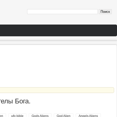
гелы Бога.
ien
ufo bible
Gods Aliens
God Alien
Angels Aliens