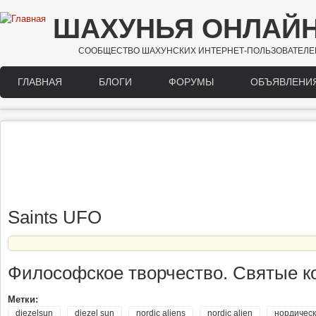
Перейти к основному содержанию
ШАХУНЬЯ ОНЛАЙ
СООБЩЕСТВО ШАХУНСКИХ ИНТЕРНЕТ-ПОЛЬЗОВАТЕЛЕ
ГЛАВНАЯ
БЛОГИ
ФОРУМЫ
ОБЪЯВЛЕНИ
Main menu
Saints UFO
Философское творчество. Святые кос
Метки:
diezelsun
diezel sun
nordic aliens
nordic alien
нордичес