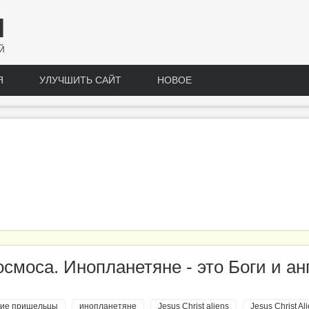
Н
Й
Я
УЛУЧШИТЬ САЙТ
НОВОЕ
моса. Инопланетяне - это Боги и ан
кие пришельцы
инопланетяне
Jesus Christ aliens
Jesus Christ Al