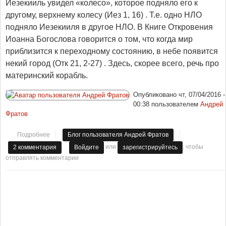
Иезекииль увидел «колесо», которое подняло его к
другому, верхнему колесу (Иез 1, 16) . Т.е. одно НЛО
подняло Иезекииля в другое НЛО. В Книге Откровения
Иоанна Богослова говорится о том, что когда мир
приблизится к переходному состоянию, в небе появится
некий город (Отк 21, 2-27) . Здесь, скорее всего, речь про
материнский корабль.
Опубликовано
чт, 07/04/2016 -
00:38
пользователем
Андрей
Фратов
Подробнее
о Философское творчество. Святые космоса. Инопланетяне
Блог пользователя Андрей Фратов
- это Боги и ангелы Бога.
или
, чтобы
2 комментария
Войдите
зарегистрируйтесь
отправлять комментарии