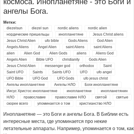
космоса. Инопланетяне - это Боги и
ангелы Бога.
Метки:
diezelsun
diezel sun
nordic aliens
nordic alien
нордические пришельцы
инопланетяне
Jesus Christ aliens
Jesus Christ Alien
ufo bible
Gods Aliens
God Alien
Angels Aliens
Angel Alien
saint Aliens
saint Aliens
alien
Alien God
Alien Gods
aliens
Aliens God
Angels Alien
Bible UFO
christianity
Gods Alien
Jesus Christ Alien
messenger god
orthodox
Saint
Saint UFO
Saints
Saints UFO
UFO
ufo angel
UFO Bible
UFO God
UFO Gods
ufo jesus christ
Ангелы инопланетяне
Ангелы НЛО
Боги инопланетяне
Иисус Христос инопланетяне
инопланетяни
инопланетянин
НЛО
православие
православие НЛО
святой
святые
скорее всего
упоминается о том
христианство НЛО
Инопланетяне — это Боги и ангелы Бога. В Библии есть
интересные места, где упоминается про некие
летательные аппараты. Например, упоминается о том, как