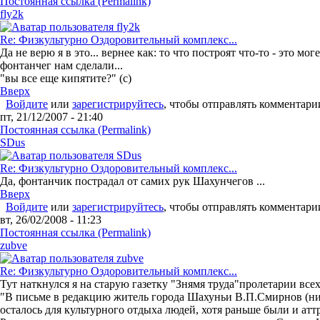
Постоянная ссылка (Permalink)
fly2k
Re: Физкультурно Оздоровительный комплекс...
Да не верю я в это... вернее как: то что построят что-то - это м
фонтанчег нам сделали...
"вы все еще кипятите?" (c)
Вверх
Войдите
или
зарегистрируйтесь
, чтобы отправлять комментари
пт, 21/12/2007 - 21:40
Постоянная ссылка (Permalink)
SDus
Re: Физкультурно Оздоровительный комплекс...
Да, фонтанчик пострадал от самих рук Шахунчегов ...
Вверх
Войдите
или
зарегистрируйтесь
, чтобы отправлять комментари
вт, 26/02/2008 - 11:23
Постоянная ссылка (Permalink)
zubve
Re: Физкультурно Оздоровительный комплекс...
Тут наткнулся я на старую газетку "Знямя труда"пролетарии всех 
"В письме в редакцию житель города Шахуньи В.П.Смирнов
(н
осталось для культурного отдыха людей, хотя раньше были и атт