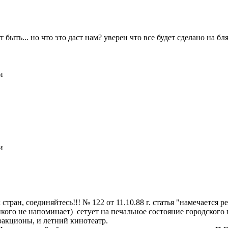
огет быть... но что это даст нам? уверен что все будет сделано на
и
и
стран, соединяйтесь!!! № 122 от 11.10.88 г. статья "намечается 
икого не напоминает)
сетует на печальное состояние городского 
ракционы, и летний кинотеатр.