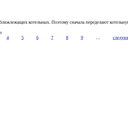
лижлежащих котельных. Поэтому сначала переделают котельную
и
4
5
6
7
8
9
…
следую