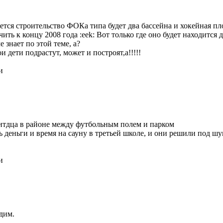
чнется строительство ФОКа типа будет два бассейна и хокейная 
чить к концу 2008 года :eek: Вот только где оно будет находится
 знает по этой теме, а?
и дети подрастут, может и построят,а!!!!!
и
одитдца в районе между футбольным полем и парком
ь деньги и время на сауну в третьей школе, и они решили под 
и
идим.