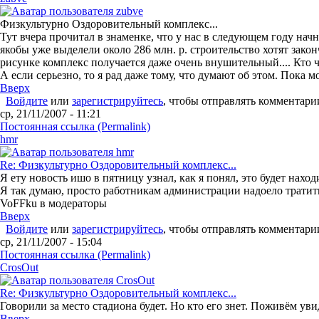
Физкультурно Оздоровительный комплекс...
Тут вчера прочитал в знаменке, что у нас в следующем году на
якобы уже выделели около 286 млн. р. строительство хотят закон
рисунке комплекс получается даже очень внушительный.... Кто че
А если серьезно, то я рад даже тому, что думают об этом. Пока мо
Вверх
Войдите
или
зарегистрируйтесь
, чтобы отправлять комментари
ср, 21/11/2007 - 11:21
Постоянная ссылка (Permalink)
hmr
Re: Физкультурно Оздоровительный комплекс...
Я ету новость ишо в пятницу узнал, как я понял, это будет нах
Я так думаю, просто работникам администрации надоело тратит
VoFFku в модераторы
Вверх
Войдите
или
зарегистрируйтесь
, чтобы отправлять комментари
ср, 21/11/2007 - 15:04
Постоянная ссылка (Permalink)
CrosOut
Re: Физкультурно Оздоровительный комплекс...
Говорили за место стадиона будет. Но кто его знет. Поживём ув
Вверх