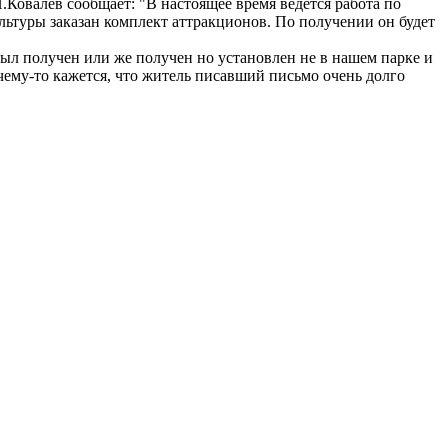
Ковалев сообщает: "В настоящее время ведется работа по
льтуры заказан комплект аттракционов. По получении он будет
ебыл получен или же получен но установлен не в нашем парке и
чему-то кажется, что житель писавший письмо очень долго