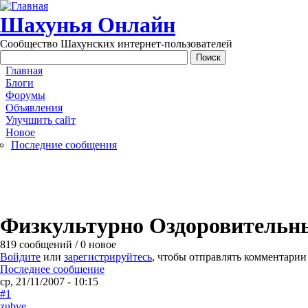
Перейти к основному содержанию
Шахунья Онлайн
Сообщество Шахунских интернет-пользователей
Main menu
Главная
Блоги
Форумы
Объявления
Улучшить сайт
Новое
Последние сообщения
Физкультурно Оздоровительны
819 сообщений / 0 новое
Войдите
или
зарегистрируйтесь
, чтобы отправлять комментарии
Последнее сообщение
ср, 21/11/2007 - 10:15
#1
zubve