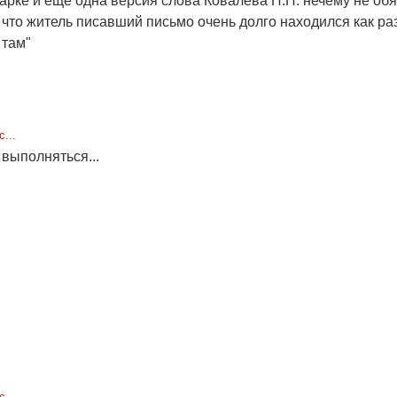
арке и еще одна версия слова Ковалева П.П. нечему не об
 что житель писавший письмо очень долго находился как раз
е там"
...
 выполняться...
...