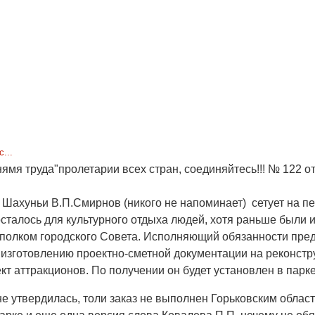
...
нямя труда"пролетарии всех стран, соединяйтесь!!! № 122 от
а Шахуньи В.П.Смирнов
(никого не напоминает)
сетует на пе
 осталось для культурного отдыха людей, хотя раньше были и
сполком городского Совета. Исполняющий обязанности пред
изготовлению проектно-сметной документации на реконстру
кт аттракционов. По получении он будет установлен в парке
а не утвердилась, толи заказ не выполнен Горьковским обла