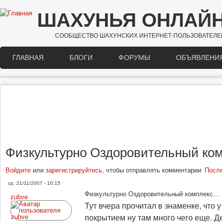
Перейти к основному содержанию
ШАХУНЬЯ ОНЛАЙ
СООБЩЕСТВО ШАХУНСКИХ ИНТЕРНЕТ-ПОЛЬЗОВАТЕЛЕ
ГЛАВНАЯ
БЛОГИ
ФОРУМЫ
ОБЪЯВЛЕНИ
Main menu
Физкультурно Оздоровительный комп
Войдите
или
зарегистрируйтесь
, чтобы отправлять комментарии
Посл
ср, 21/11/2007 - 10:15
Физкультурно Оздоровительный комплекс...
zubve
Тут вчера прочитал в знаменке, что
покрытием ну там много чего еще. Де