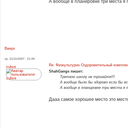
А вообще в планировке три места я п
Вверх
ср, 21/11/2007 - 21:00
Re: Физкультурно Оздоровительный комплекс
zubve
ShahGangs пишет:
Третюю школу не трогайте!!!
А вообще было бы здорово если бы в
А вообще в планировке три места я п
Дааа самое хорошее место это место 