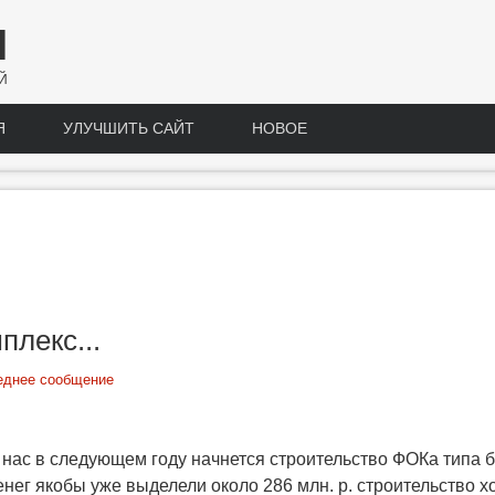
Н
Й
Я
УЛУЧШИТЬ САЙТ
НОВОЕ
лекс...
еднее сообщение
 у нас в следующем году начнется строительство ФОКа типа 
нег якобы уже выделели около 286 млн. р. строительство хот