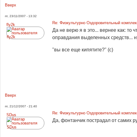
Вверх
пт, 23/11/2007 - 13:32
Re: Физкультурно Оздоровительный комплекс
fly2k
Да не верю я в это... вернее как: то 
оправдания выделенных средств... ну
"вы все еще кипятите?" (c)
Вверх
пт, 21/12/2007 - 21:40
Re: Физкультурно Оздоровительный комплекс
SDus
Да, фонтанчик пострадал от самих ру